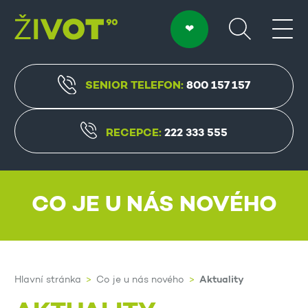
SENIOR TELEFON:
800 157 157
RECEPCE:
222 333 555
CO JE U NÁS NOVÉHO
Aktuality
Hlavní stránka
Co je u nás nového