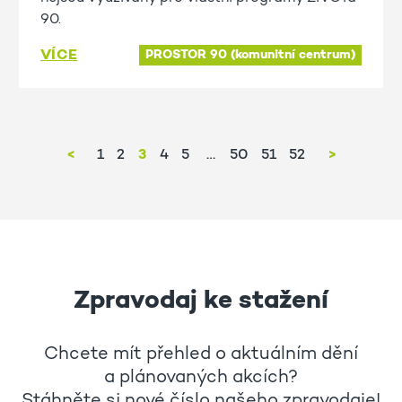
90.
VÍCE
PROSTOR 90 (komunitní centrum)
<
1
2
3
4
5
50
51
52
>
Zpravodaj ke stažení
Chcete mít přehled o aktuálním dění
a plánovaných akcích?
Stáhněte si nové číslo našeho zpravodaje!