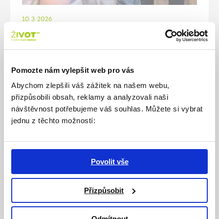
10. 3. 2026
Poradenské centrum: Mohu si
zarezervovat místo v domově pro
seniory několik let dopředu?
Pomozte nám vylepšit web pro vás
Mnoho lidí uvažuje o podání žádosti do
Abychom zlepšili váš zážitek na našem webu,
domova pro seniory „pro jistotu“, aby měli
přizpůsobili obsah, reklamy a analyzovali naši
místo zajištěné do budoucna. Ve skutečnosti
návštěvnost potřebujeme váš souhlas. Můžete si vybrat
ale podání žádosti s velkým předstihem
jednu z těchto možností:
nezaručuje rychlejší přijetí ani rezervaci místa.
Jak to tedy funguje?
VÍCE
Povolit vše
Přizpůsobit
Odmítnout