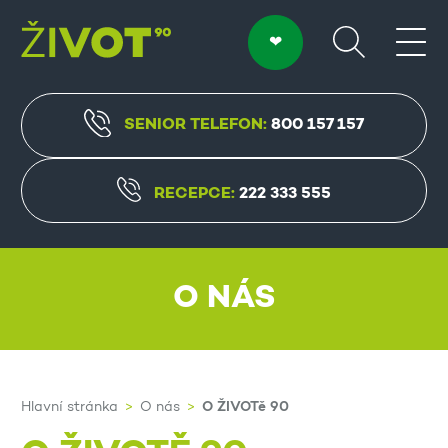
SENIOR TELEFON:
800 157 157
RECEPCE:
222 333 555
O NÁS
O ŽIVOTě 90
Hlavní stránka
O nás