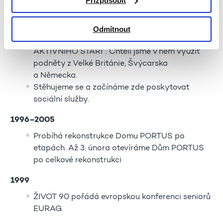
Přizpůsobit
svěřen do péče ŽIVOTa 90 zchátralý historický
dům v ul. Karolíny Světlé v centru Prahy.
Podmínkou byla rekonstrukce objektu
Odmítnout
a realizace projektu ŽIVOTa 90 „DŮM
AKTIVNÍHO STÁŘÍ“. Chtěli jsme v něm využít
podněty z Velké Británie, Švýcarska
a Německa.
Stěhujeme se a začínáme zde poskytovat
sociální služby.
1996–2005
Probíhá rekonstrukce Domu PORTUS po
etapách. Až 3. února otevíráme Dům PORTUS
po celkové rekonstrukci
1999
ŽIVOT 90 pořádá evropskou konferenci seniorů
EURAG.