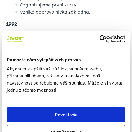
Organizujeme první kurzy.
Vzniká dobrovolnická základna.
1992
Žádáme o první dotace, se kterými přichází
počátek profesionalizace a rozvoj
poskytovaných sociálních služeb - Tísňová
péče AREÍON, Senior telefon, Pečovatelská
Pomozte nám vylepšit web pro vás
služba, Senior bazar apod.
Abychom zlepšili váš zážitek na našem webu,
Nabíráme profesionální zaměstnance.
přizpůsobili obsah, reklamy a analyzovali naši
1993–94
návštěvnost potřebujeme váš souhlas. Můžete si vybrat
jednu z těchto možností:
Rozvíjíme nabídku poskytovaných sociálních
služeb.
Máme 5 středisek po celé Praze.
Povolit vše
1995
Po velkém úsilí Jana Lormana byl hl. m. Prahou