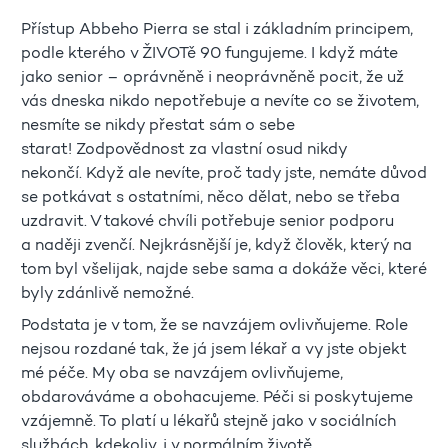
Přístup Abbeho Pierra se stal i základním principem,
podle kterého v ŽIVOTě 90 fungujeme. I když máte
jako senior – oprávněně i neoprávněně pocit, že už
vás dneska nikdo nepotřebuje a nevíte co se životem,
nesmíte se nikdy přestat sám o sebe
starat! Zodpovědnost za vlastní osud nikdy
nekončí. Když ale nevíte, proč tady jste, nemáte důvod
se potkávat s ostatními, něco dělat, nebo se třeba
uzdravit. V takové chvíli potřebuje senior podporu
a naději zvenčí. Nejkrásnější je, když člověk, který na
tom byl všelijak, najde sebe sama a dokáže věci, které
byly zdánlivě nemožné.
Podstata je v tom, že se navzájem ovlivňujeme. Role
nejsou rozdané tak, že já jsem lékař a vy jste objekt
mé péče. My oba se navzájem ovlivňujeme,
obdarováváme a obohacujeme. Péči si poskytujeme
vzájemně. To platí u lékařů stejně jako v sociálních
službách, kdekoliv, i v normálním životě.