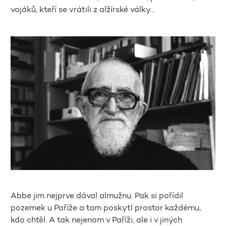
vojáků, kteří se vrátili z alžírské války…
Abbe jim nejprve dával almužnu. Pak si pořídil
pozemek u Paříže a tam poskytl prostor každému,
kdo chtěl. A tak nejenom v Paříži, ale i v jiných