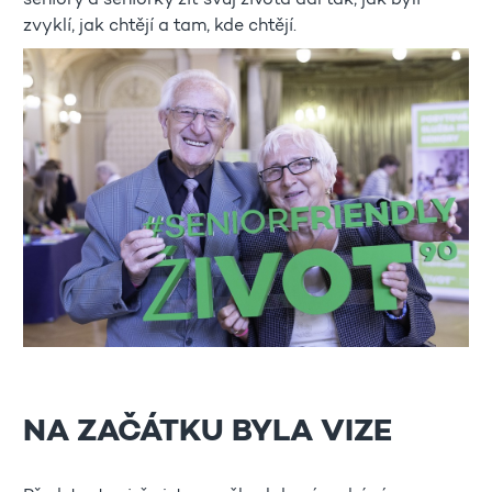
seniory a seniorky žít svůj života dál tak, jak byli
zvyklí, jak chtějí a tam, kde chtějí.
NA ZAČÁTKU BYLA VIZE