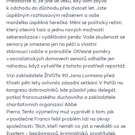
Představte si, že jste ve věku, kdy vám zbývá
k odchodu do důchodu přes dvacet let. Jste
úspěšným rozhlasovým režisérem a vaše
manželka úspěšná herečka. Mění se politický režim,
který otevírá tisíc a jednu nových možností
seberealizace i vydělávání peněz. Vaše zkušenost se
seniory je omezena jen na péčí o vlastní
stárnoucí rodiče a prarodiče. Otřesné poměry
v socialistických domovech seniorů odhalíte jen
náhodou, když vytváříte z tohoto prostředí reportáž.
Vizi zakladatele ŽIVOTa 90 Jana Lormana před
třiceti pěti lety ovlivnilo zásadní setkání. V Paříži na
kongresu dobrovolníků, kde působil jako delegát,
potkal francouzského duchovního a zakladatele
charitativních organizací Abbé
Pierra. Tento výjimečný muž vyprávěl o tom, jak
v poválečné Francii řešil problém lidí na okraji
společnosti. Těch, kteří neměli co jíst a nevěděli co se
životem - bezdomovců, kriminálníků, prostitutek,