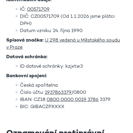
Identifikační údaje:
IČ:
00571709
DIČ: CZ00571709 (Od 1.1.2026 jsme plátci
DPH)
Datum vzniku: 24. října 1990
Spisová značka:
U 298 vedená u Městského soudu
v Praze
Datová schránka:
ID datové schránky: kzjxtw3
Bankovní spojení:
Česká spořitelna
Číslo účtu:
1937863379
/0800
IBAN: CZ18
0800 0000 0019 3786
3379
BIC: GIBACZPXXXX