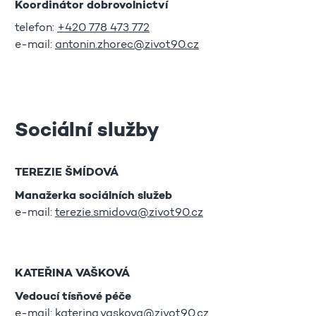
Koordinátor dobrovolnictví
telefon:
+420 778 473 772
e-mail:
antonin.zhorec@zivot90.cz
Sociální služby
TEREZIE ŠMÍDOVÁ
Manažerka sociálních služeb
e-mail:
terezie.smidova@zivot90.cz
KATEŘINA VAŠKOVÁ
Vedoucí tísňové péče
e-mail:
katerina.vaskova@zivot90.cz