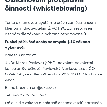
Oznamování protiprávní
činnosti (whistleblowing)
Tento oznamovací systém je určen zaměstnancům,
klientům i dodavatelům ŽIVOT 90, z.ú., resp. všem
osobám dle zákona o ochraně oznamovatelů.
Funkci příslušné osoby ve smyslu § 10 zákona
vykonává:
adresa / kontakt:
JUDr. Marek Pavlovský Ph.D., advokát, Advokátní
kancelář Syrůčková, Pavlovský, Vaňková s.r.o., IČO:
05596491, se sídlem Plzeňská 4/232, 150 00 Praha 5 -
Anděl
E-mail:
oznameni@akspv.cz
Tel.: +420 604 663 667
Dále je dle zákona o ochraně oznamovatelů oprávněn