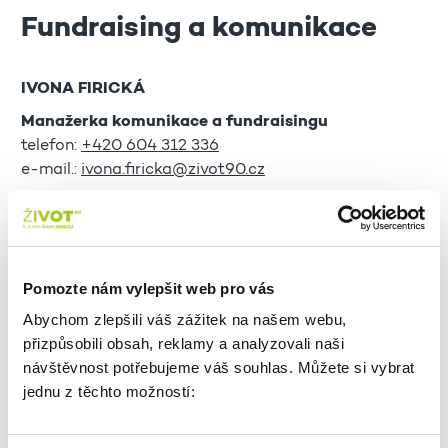
Fundraising a komunikace
IVONA FIRICKÁ
Manažerka komunikace a fundraisingu
telefon:
+420 604 312 336
e-mail.:
ivona.firicka@zivot90.cz
ADRIÁNA HUBINSKÁ
PR Manažerka
Pomozte nám vylepšit web pro vás
telefon:
+ 420 731 095 659
Abychom zlepšili váš zážitek na našem webu,
e-mail:
adriana.hubinska@zivot90.cz
přizpůsobili obsah, reklamy a analyzovali naši
návštěvnost potřebujeme váš souhlas. Můžete si vybrat
jednu z těchto možností:
Strategie a provoz