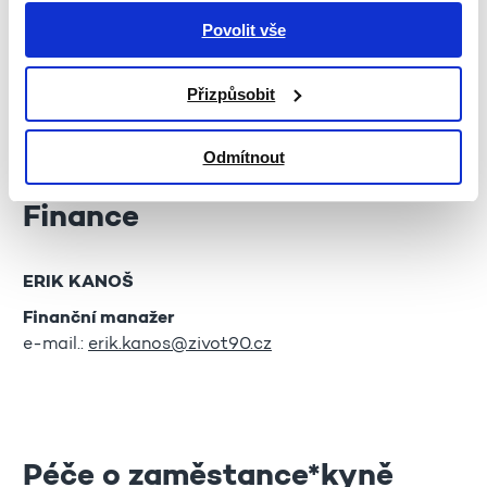
Povolit vše
LENKA PIŠKULOVÁ
Manažerka strategického rozvoje a provozu
Přizpůsobit
telefon:
+420 736 449 817
e-mail.:
lenka.piskulova@zivot90.cz
Odmítnout
Finance
ERIK KANOŠ
Finanční manažer
e-mail.:
erik.kanos@zivot90.cz
Péče o zaměstance*kyně