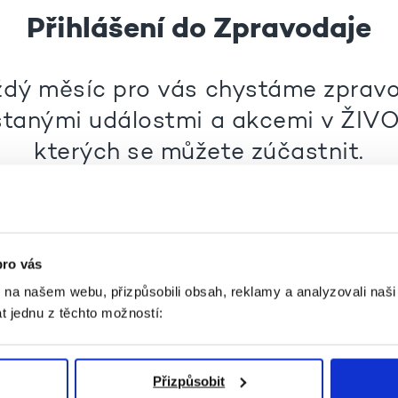
Přihlášení do Zpravodaje
dý měsíc pro vás chystáme zprav
stanými událostmi a akcemi v ŽIVO
kterých se můžete zúčastnit.
áte o informace zájem, registrujte 
Email
Subscribe
pro vás
k na našem webu, přizpůsobili obsah, reklamy a analyzovali naš
t jednu z těchto možností:
Přizpůsobit