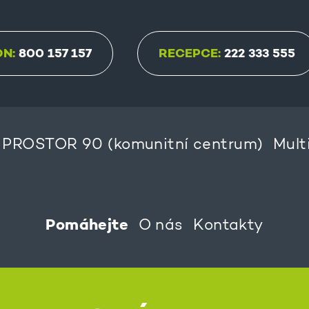
ON:
800 157 157
RECEPCE:
222 333 555
PROSTOR 90 (komunitní centrum)
Mult
Pomáhejte
O nás
Kontakty