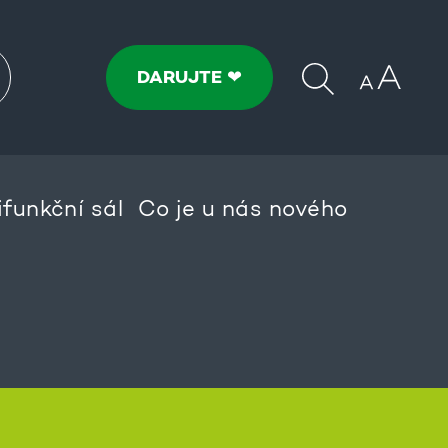
DARUJTE ❤
ifunkční sál
Co je u nás nového