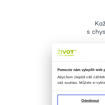
Kaž
s chy
Pokud m
Pomozte nám vylepšit web 
Abychom zlepšili váš zážite
váš souhlas. Můžete si vybra
Odmítnout