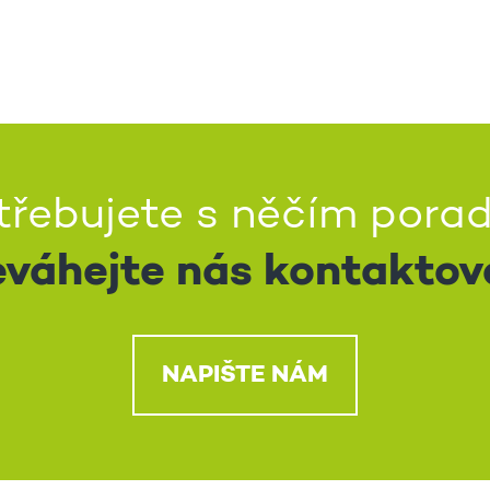
třebujete s něčím porad
váhejte nás kontaktov
NAPIŠTE NÁM