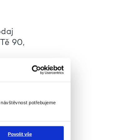
odaj
Tě 90,
se níže.
i návštěvnost potřebujeme
Povolit vše