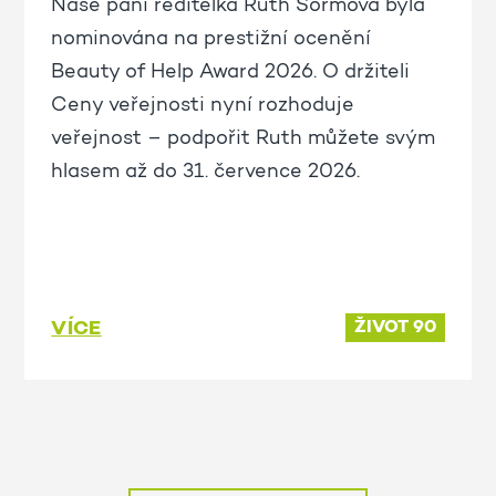
Naše paní ředitelka Ruth Šormová byla
nominována na prestižní ocenění
Beauty of Help Award 2026. O držiteli
Ceny veřejnosti nyní rozhoduje
veřejnost – podpořit Ruth můžete svým
hlasem až do 31. července 2026.
VÍCE
ŽIVOT 90