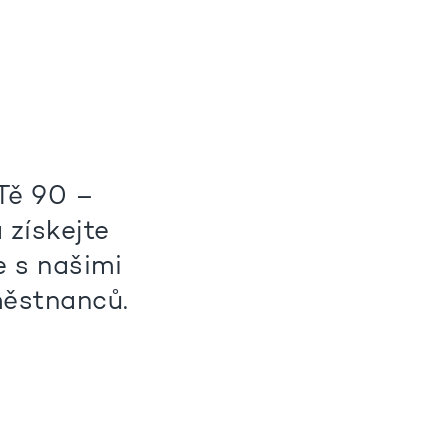
Tě 90 –
 získejte
e s našimi
aměstnanců.