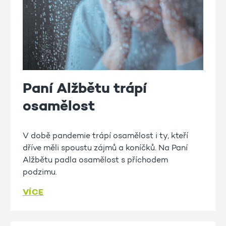
Paní Alžbětu trápí
osamělost
V době pandemie trápí osamělost i ty, kteří
dříve měli spoustu zájmů a koníčků. Na Paní
Alžbětu padla osamělost s příchodem
podzimu.
VÍCE