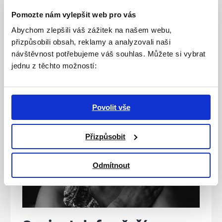
který se svěří s tím, že uvažuje nad tím, že by
Pomozte nám vylepšit web pro vás
z tohoto světa již odešel.
Abychom zlepšili váš zážitek na našem webu,
přizpůsobili obsah, reklamy a analyzovali naši
VÍCE
návštěvnost potřebujeme váš souhlas. Můžete si vybrat
jednu z těchto možností:
Povolit vše
Přizpůsobit
Odmítnout