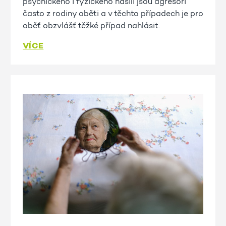
psychického i fyzického násilí jsou agresoři
často z rodiny oběti a v těchto případech je pro
oběť obzvlášť těžké případ nahlásit.
VÍCE