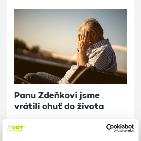
Panu Zdeňkovi jsme
vrátili chuť do života
Práce našich konzultantů a konzultantek na
lince důvěry Senior telefon bývá často
psychicky náročná. Zvlášť pokud zavolá klient,