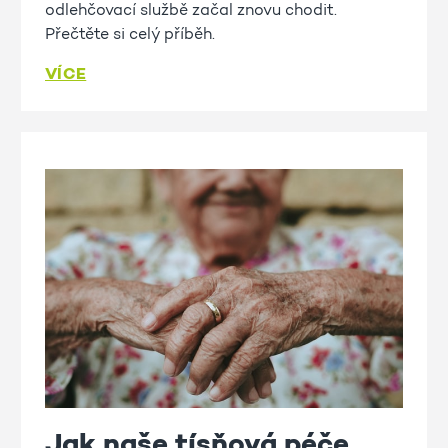
odlehčovací službě začal znovu chodit.
Přečtěte si celý příběh.
VÍCE
Jak naše tísňová péče