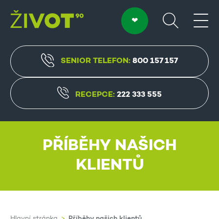
SENIOR TELEFON:
800 157 157
RECEPCE:
222 333 555
PŘÍBĚHY NAŠICH
KLIENTŮ
Příběhy našich klientů
Hlavní stránka