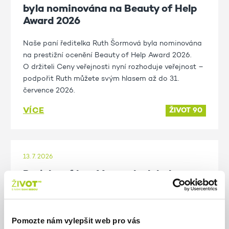
byla nominována na Beauty of Help
Award 2026
Naše paní ředitelka Ruth Šormová byla nominována
na prestižní ocenění Beauty of Help Award 2026.
O držiteli Ceny veřejnosti nyní rozhoduje veřejnost –
podpořit Ruth můžete svým hlasem až do 31.
července 2026.
VÍCE
ŽIVOT 90
13. 7. 2026
Projekce filmu V proudech byla
zrušena
21. 7. 2026 | 19:00 | Projekce + ochutnávka:
Pomozte nám vylepšit web pro vás
V proudech