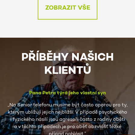
ZOBRAZIT VŠE
PŘÍBĚHY NAŠICH
KLIENTŮ
Pana Petra týrá jeho vlastní syn
Na Senior telefonu musíme být často oporou pro ty,
kterým ubližují jejich nejbližší. V případě psychického
i fyzického násilí jsou agresoři často z rodiny oběti
a v těchto případech je pro oběť obzvlášť těžké
případ nahlásit.