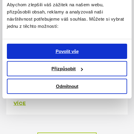
Abychom zlepšili váš zážitek na našem webu,
VÍCE
PROSTOR 90 (komunitní centrum)
přizpůsobili obsah, reklamy a analyzovali naši
návštěvnost potřebujeme váš souhlas. Můžete si vybrat
jednu z těchto možností:
12. 6. 2026
Prázdninový provoz Poradenského
centra ŽIVOTa 90
Povolit vše
Poradenské centrum ŽIVOTa 90 upravuje během
Přizpůsobit
letních prázdnin svůj provoz. Poradenská linka
zůstává v běžném režimu, ostatní služby fungují
v omezeném nebo plánovaném režimu, vždy
Odmítnout
s možností předchozího objednání.
VÍCE