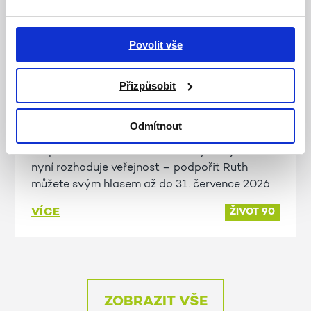
21. 7. 2026
Povolit vše
Ředitelka ŽIVOTa 90 Ruth Šormová
byla nominována na Beauty of Help
Přizpůsobit
Award 2026
Naše paní ředitelka Ruth Šormová byla
Odmítnout
nominována na prestižní ocenění Beauty of
Help Award 2026. O držiteli Ceny veřejnosti
nyní rozhoduje veřejnost – podpořit Ruth
můžete svým hlasem až do 31. července 2026.
VÍCE
ŽIVOT 90
ZOBRAZIT VŠE