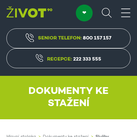
SENIOR TELEFON:
800 157 157
RECEPCE:
222 333 555
DOKUMENTY KE
STAŽENÍ
Služby
Hlavní stránka
Dokumenty ke stažení