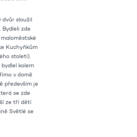
dvůr sloužil
 Bydleli zde
ch maloměstské
ě ke Kuchyňkům
ho století).
 bydlel kolem
 přímo v domě
ě především je
která se zde
 ze tří dětí
ině Světlé se