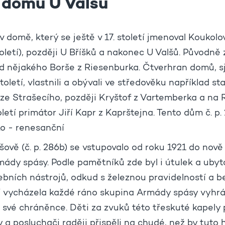
e domu U Valšů
 domě, který se ještě v 17. století jmenoval Koukolo
století), později U Bříšků a nakonec U Valšů. Původně 
ad nějakého Borše z Riesenburka. Čtverhran domů, 
století, vlastnili a obývali ve středověku například s
 ze Strašecího, později Kryštof z Vartemberka a na
oletí primátor Jiří Kapr z Kaprštejna. Tento dům č. p.
o - renesanční
šově (č. p. 286b) se vstupovalo od roku 1921 do nov
ády spásy. Podle pamětníků zde byl i útulek a ubyt
ebních nástrojů, odkud s železnou pravidelností a b
 vycházela každé ráno skupina Armády spásy vyhráv
 své chráněnce. Děti za zvuků této třeskuté kapely
y a posluchači raději přispěli na chudé, než by tuto