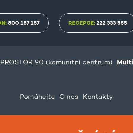
ON:
800 157 157
RECEPCE:
222 333 555
Mult
PROSTOR 90 (komunitní centrum)
Pomáhejte
O nás
Kontakty