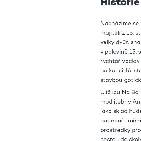
Histori
Nacházíme se v
majiteli z 15. 
velký dvůr, sn
v polovině 15. 
rychtář Václav
na konci 16. st
stavbou gotick
Uličkou Na Bor
modlitebny Arm
jako sklad hud
hudební umění
prostředky pro
cestou do škol