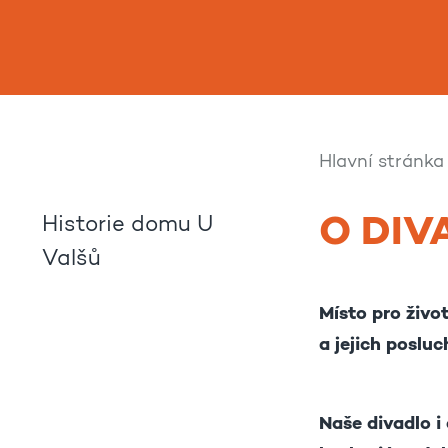
Hlavní stránka
O DIV
Historie domu U
Valšů
Místo pro živo
a jejich posluc
Naše divadlo i