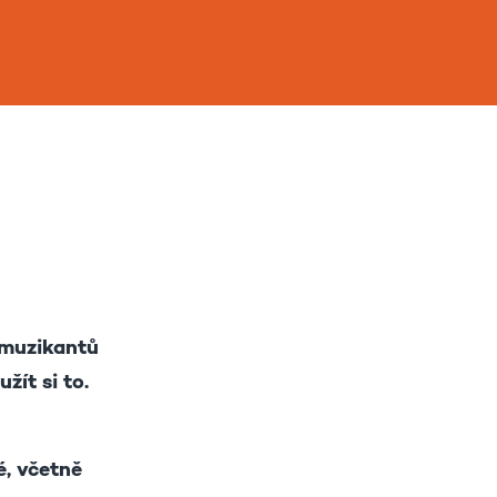
 muzikantů
žít si to.
é, včetně