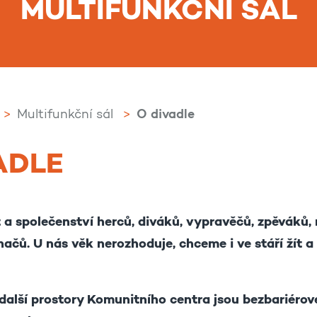
MULTIFUNKČNÍ SÁL
O divadle
Multifunkční sál
ADLE
t a společenství herců, diváků, vypravěčů, zpěváků,
hačů. U nás věk nerozhoduje, chceme i ve stáří žít a u
 další prostory Komunitního centra jsou bezbariérov