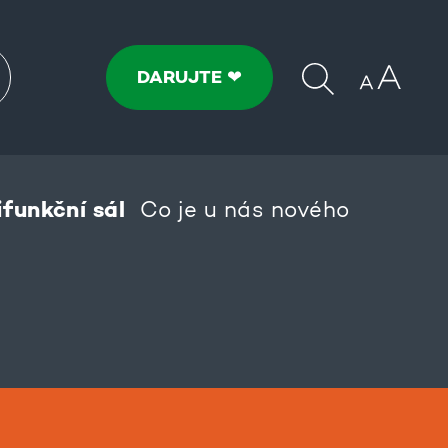
DARUJTE ❤
ifunkční sál
Co je u nás nového