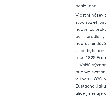
poslouchali.
Vlastní název 
svou rozlehlos
nádeníci, překu
paní, pradleny
naproti si děvč
Ulice byla poh
roku 1825 Fran
U Valšů význam
budova svázána
v únoru 1830 n
Eustacha Jakub
ulice jmenuje 