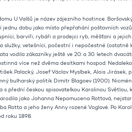
domu U Valšů je název zájezního hostince. Boršovský 
tí jednu dobu jako místo přepřahání poštovních vozů.
pníci, barvíři, rybáři a prodejci ryb, měšťani a jeji
 a služky, vetešníci, počestní i nepočestné (ostatn
ata vodila zákazníky ještě ve 20. a 30. letech dvacáté
ostinná více než dvěma desítkami hospod. Nedaleko
tišek Palacký, Josef Václav Myslbek, Alois Jirásek,
ný bulharský politik Dimitr Blagoev (1900). Nicmén
 s přední českou spisovatelkou Karolinou Světlou, 
arodila jako Johanna Nepomucena Rottová, nejstarší
a Rotta a jeho ženy Anny rozené Voglové. Po Karol
od roku 1898.