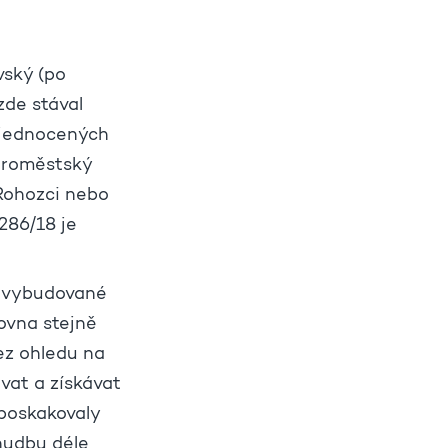
vský (po
zde stával
sjednocených
taroměstský
 Rohozci nebo
 286/18 je
ě vybudované
ovna stejně
ez ohledu na
at a získávat
 poskakovaly
 hudbu déle