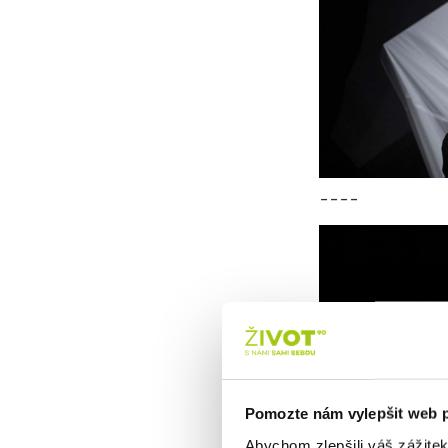
----
Pomozte nám vylepšit web 
Abychom zlepšili váš zážite