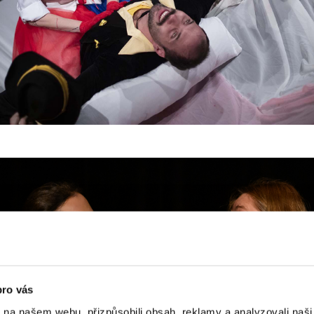
pro vás
k na našem webu, přizpůsobili obsah, reklamy a analyzovali naš