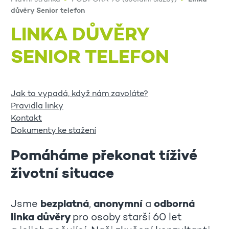
důvěry Senior telefon
LINKA DŮVĚRY
SENIOR TELEFON
Jak to vypadá, když nám zavoláte?
Pravidla linky
Kontakt
Dokumenty ke stažení
Pomáháme překonat tíživé
životní situace
Jsme
bezplatná
,
anonymní
a
odborná
linka důvěry
pro osoby starší 60 let