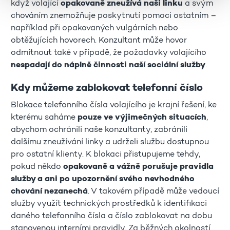
když volající
opakovaně zneužívá naši linku
a svým
chováním znemožňuje poskytnutí pomoci ostatním –
například při opakovaných vulgárních nebo
obtěžujících hovorech. Konzultant může hovor
odmítnout také v případě, že požadavky volajícího
nespadají do náplně činnosti naší sociální služby
.
Kdy můžeme zablokovat telefonní číslo
Blokace telefonního čísla volajícího je krajní řešení, ke
kterému saháme
pouze ve výjimečných situacích
,
abychom ochránili naše konzultanty, zabránili
dalšímu zneužívání linky a udrželi službu dostupnou
pro ostatní klienty. K blokaci přistupujeme tehdy,
pokud někdo
opakovaně a vážně porušuje pravidla
služby a ani po upozornění svého nevhodného
chování nezanechá
. V takovém případě může vedoucí
služby využít technických prostředků k identifikaci
daného telefonního čísla a číslo zablokovat na dobu
stanovenou interními pravidly. Za běžných okolností