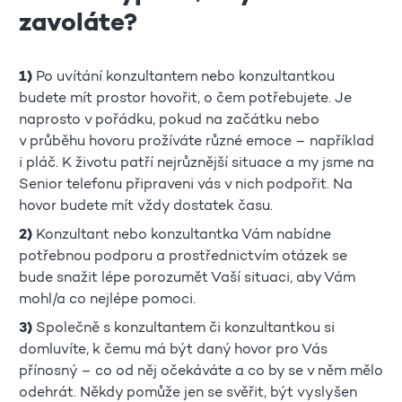
zavoláte?
1)
Po uvítání konzultantem nebo konzultantkou
budete mít prostor hovořit, o čem potřebujete. Je
naprosto v pořádku, pokud na začátku nebo
v průběhu hovoru prožíváte různé emoce – například
i pláč. K životu patří nejrůznější situace a my jsme na
Senior telefonu připraveni vás v nich podpořit. Na
hovor budete mít vždy dostatek času.
2)
Konzultant nebo konzultantka Vám nabídne
potřebnou podporu a prostřednictvím otázek se
bude snažit lépe porozumět Vaší situaci, aby Vám
mohl/a co nejlépe pomoci.
3)
Společně s konzultantem či konzultantkou si
domluvíte, k čemu má být daný hovor pro Vás
přínosný – co od něj očekáváte a co by se v něm mělo
odehrát. Někdy pomůže jen se svěřit, být vyslyšen