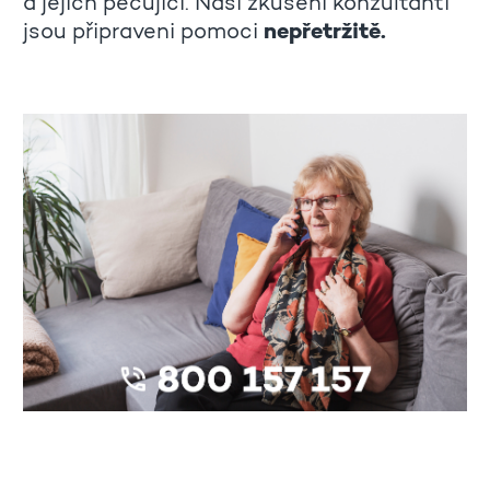
a jejich pečující. Naši zkušení konzultanti
jsou připraveni pomoci
nepřetržitě.