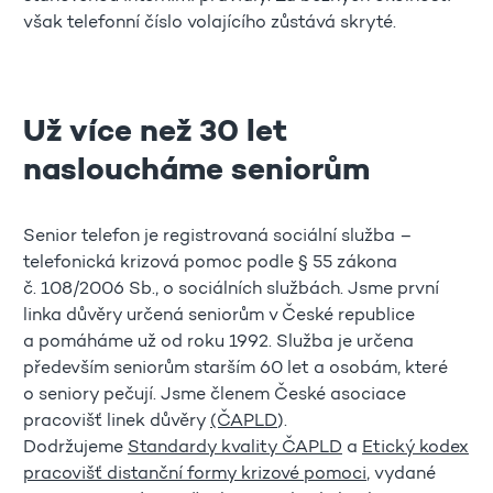
však telefonní číslo volajícího zůstává skryté.
Už více než 30 let
nasloucháme seniorům
Senior telefon je registrovaná sociální služba –
telefonická krizová pomoc podle § 55 zákona
č. 108/2006 Sb., o sociálních službách. Jsme první
linka důvěry určená seniorům v České republice
a pomáháme už od roku 1992. Služba je určena
především seniorům starším 60 let a osobám, které
o seniory pečují. Jsme členem České asociace
pracovišť linek důvěry
(ČAPLD
).
Dodržujeme
Standardy kvality ČAPLD
a
Etický kodex
pracovišť distanční formy krizové pomoci
, vydané