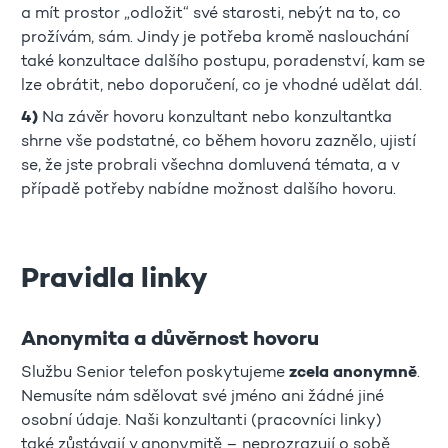
a mít prostor „odložit“ své starosti, nebýt na to, co
prožívám, sám. Jindy je potřeba kromě naslouchání
také konzultace dalšího postupu, poradenství, kam se
lze obrátit, nebo doporučení, co je vhodné udělat dál.
4)
Na závěr hovoru konzultant nebo konzultantka
shrne vše podstatné, co během hovoru zaznělo, ujistí
se, že jste probrali všechna domluvená témata, a v
případě potřeby nabídne možnost dalšího hovoru.
Pravidla linky
Anonymita a důvěrnost hovoru
Službu Senior telefon poskytujeme
zcela anonymně
.
Nemusíte nám sdělovat své jméno ani žádné jiné
osobní údaje. Naši konzultanti (pracovníci linky)
také zůstávají v anonymitě – neprozrazují o sobě