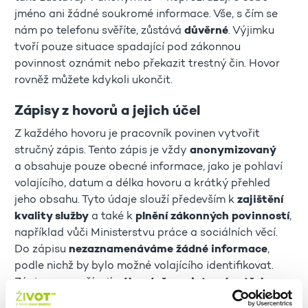
jméno ani žádné soukromé informace. Vše, s čím se
nám po telefonu svěříte, zůstává
důvěrné
. Výjimku
tvoří pouze situace spadající pod zákonnou
povinnost oznámit nebo překazit trestný čin. Hovor
rovněž můžete kdykoli ukončit.
Zápisy z hovorů a jejich účel
Z každého hovoru je pracovník povinen vytvořit
stručný zápis. Tento zápis je vždy
anonymizovaný
a obsahuje pouze obecné informace, jako je pohlaví
volajícího, datum a délka hovoru a krátký přehled
jeho obsahu. Tyto údaje slouží především k
zajištění
kvality služby
a také k
plnění zákonných povinností
,
například vůči Ministerstvu práce a sociálních věcí.
Do zápisu
nezaznamenáváme žádné informace
,
podle nichž by bylo možné volajícího identifikovat.
Zápisy se používají
výhradně pro interní potřeby
služby Senior telefon
. Záznamy ukládáme do