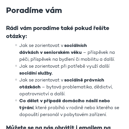
Poradíme vám
Rádi vám poradíme také pokud řešíte
otázky:
Jak se zorientovat v
sociálních
dávkách v seniorském věku
– příspěvek na
péči, příspěvek na bydlení či mobilitu a další.
Jak se zorientovat při potřebě využí další
sociální služby.
Jak se zorientovat v
sociálně právních
otázkách
– bytová problematika, dědictví,
opatrovnictví a další.
Co dělat v případě domácího násilí nebo
týrání
, které probíhá v rodině nebo kterého se
dopouští personál v pobytovém zařízení.
Můžete se na nás obrátit i emailem na