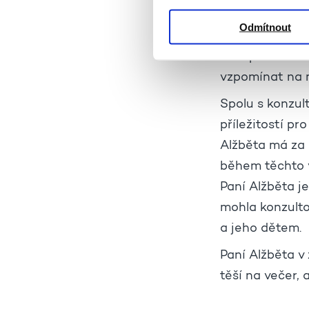
které byla odda
Odmítnout
se o děti, pozd
Sdílí při tom m
vzpomínat na m
Spolu s konzul
příležitostí pr
Alžběta má za 
během těchto v
Paní Alžběta j
mohla konzulto
a jeho dětem.
Paní Alžběta v
těší na večer, 