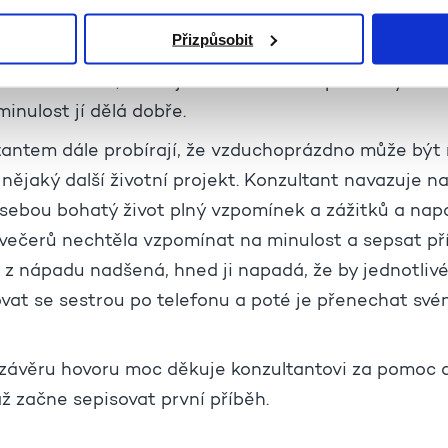
ná, a díky které jí připadalo, že život má smysl. Stu
Přizpůsobit
ěji o vnoučátka, učila se hrát na piano nebo třeba z
noho historek, které ji v životě někam posunuly a řík
inulost jí dělá dobře.
tantem dále probírají, že vzduchoprázdno může být
o nějaký další životní projekt. Konzultant navazuje na
sebou bohatý život plný vzpomínek a zážitků a nap
ečerů nechtěla vzpomínat na minulost a sepsat pří
e z nápadu nadšená, hned ji napadá, že by jednotliv
vat se sestrou po telefonu a poté je přenechat své
 závěru hovoru moc děkuje konzultantovi za pomoc a 
až začne sepisovat první příběh.