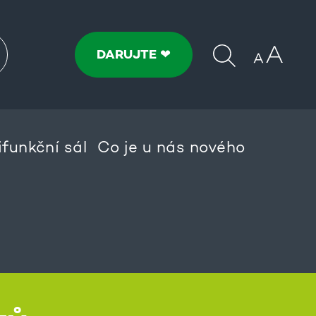
DARUJTE ❤
ifunkční sál
Co je u nás nového