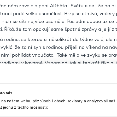
fon nám zavolala paní Alžběta. Svěřuje se , že na n
tuací padá velká osamělost. Brzy se stmívá, večery 
nich se cítí nejvíce osaměle. Poslední dobou už se
zi. Říká, že tam opakují samé špatné zprávy a je jí z 
 rodinu, se kterou si několikrát do týdne volá, ale n
 zvyklá, že za ní syn s rodinou přijeli na víkend na n
nimi pohlídat vnoučata. Také měla ve zvyku se pra
ádkami v kavárně. Vzpomíná, jak si tenkrát říkala, j
 Dnes, když sedí večer sama doma, si říká, co by za 
tolik. Popisuje, že si připadá, jakoby se ocitla ve v
ká, že zavolala na linku, protože by potřebovala v t
pro vás
hy. Konzultant se jí proto ptá, co jí dělá radost, ab
k na našem webu, přizpůsobili obsah, reklamy a analyzovali naš
ak by ta útěcha mohla vypadat.
t jednu z těchto možností:
ačíná mluvit o svém dřívějším životě. Vždy měla něja