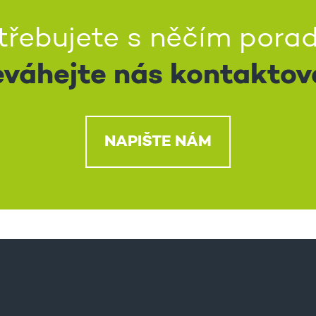
třebujete s něčím porad
váhejte nás kontaktov
NAPIŠTE NÁM