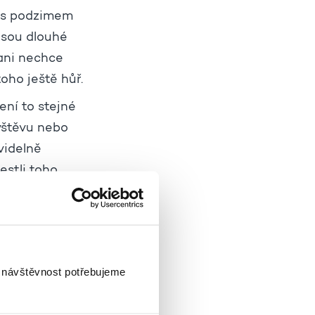
i s podzimem
jsou dlouhé
 ani nechce
toho ještě hůř.
ení to stejné
ávštěvu nebo
videlně
estli toho
to dala, aby
zduchoprázdnu.
om všem najít
y společně
i návštěvnost potřebujeme
kou činnost,