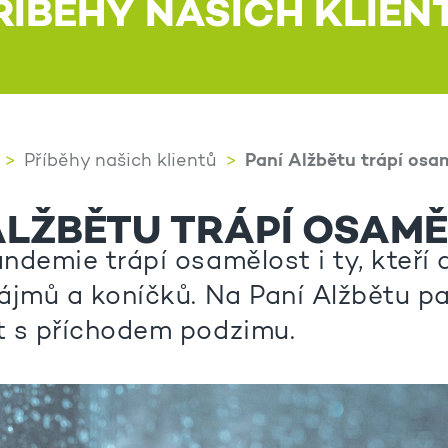
ŘÍBĚHY NAŠICH KLIEN
Paní Alžbětu trápí osa
Příběhy našich klientů
ALŽBĚTU TRÁPÍ OSAM
demie trápí osamělost i ty, kteří d
ájmů a koníčků. Na Paní Alžbětu p
 s příchodem podzimu.