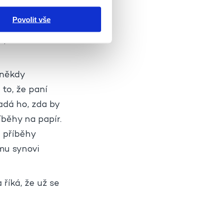
dovala, starala
Povolit vše
ahradničila.
á, že
 někdy
 to, že paní
adá ho, zda by
běhy na papír.
é příběhy
mu synovi
říká, že už se