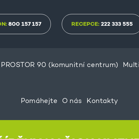
ON:
800 157 157
RECEPCE:
222 333 555
PROSTOR 90 (komunitní centrum)
Mult
Pomáhejte
O nás
Kontakty