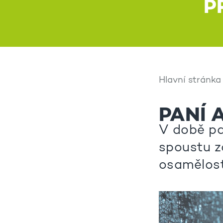
P
Hlavní stránka
PANÍ 
V době pan
spoustu z
osamělost