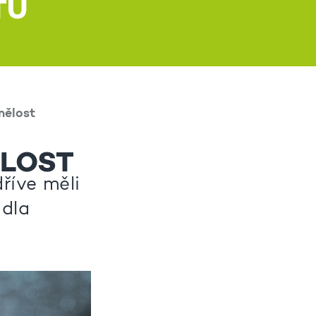
TŮ
mělost
ĚLOST
říve měli
adla