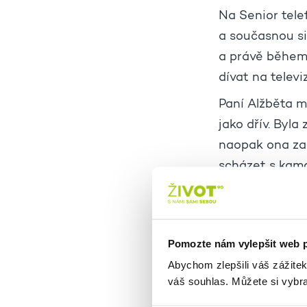
Na Senior tele
a současnou si
a právě během 
dívat na televi
Paní Alžběta má
jako dřív. Byla
naopak ona za 
scházet s kamar
na ni není moc.
toho zase bylo 
Paní Alžběta ří
Pomozte nám vylepšit web 
nějaký bod útěc
Abychom zlepšili váš zážite
přišli na to, j
váš souhlas. Můžete si vybra
Paní Alžběta z