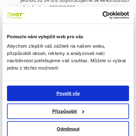
jednou za 14 dní, doporučujeme se ke konzultaci
objednat na 222 333 555.
Právní poradenství
bude probíhat v omezené
kapacitě. Ke konzultaci je vždy nutné se předem
Pomozte nám vylepšit web pro vás
objednat na 222 333 555.
Abychom zlepšili váš zážitek na našem webu,
přizpůsobili obsah, reklamy a analyzovali naši
návštěvnost potřebujeme váš souhlas. Můžete si vybrat
Psychologické poradenství
probíhá
jednu z těchto možností:
standardně po předchozí domluvě. K evidenci
zájemců o službu slouží linka 222 333 555.
Povolit vše
Děkujeme za pochopení.
Tým ŽIVOTa 90
Přizpůsobit
Odmítnout