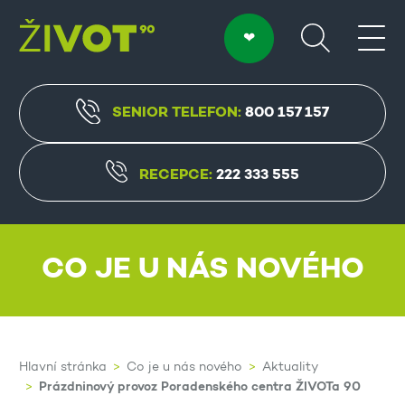
SENIOR TELEFON:
800 157 157
RECEPCE:
222 333 555
CO JE U NÁS NOVÉHO
Hlavní stránka
Co je u nás nového
Aktuality
Prázdninový provoz Poradenského centra ŽIVOTa 90