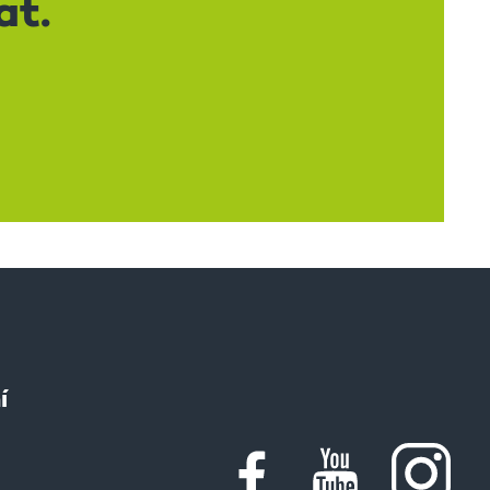
at.
í