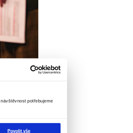
 Lorman.
směřování
i návštěvnost potřebujeme
ého stárnutí.
 gratulaci
Povolit vše