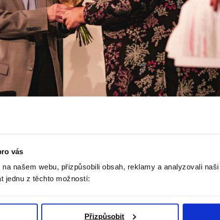
 slaví 80. narozeniny zakladatel ŽIVOTa 90 pan Jan
pro vás
l u zrodu ŽIVOTa 90 a zásadně se podílel na jeho 
k na našem webu, přizpůsobili obsah, reklamy a analyzovali naš
lasti podpory seniorů a prosazování myšlenky důstojn
t jednu z těchto možností:
ize tvoří základ, na kterém organizace stojí dodnes.
ečnému jubileu mu vedení ŽIVOTa 90 zaslalo osobní
Přizpůsobit