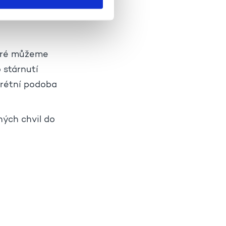
noval budování
teré můžeme
 stárnutí
krétní podoba
ných chvil do