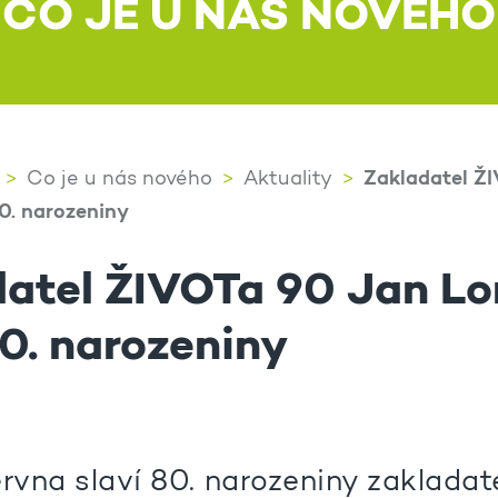
CO JE U NÁS NOVÉHO
Zakladatel Ž
Co je u nás nového
Aktuality
0. narozeniny
datel ŽIVOTa 90 Jan L
80. narozeniny
ervna slaví 80. narozeniny zaklada