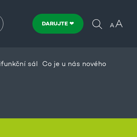
DARUJTE ❤
ifunkční sál
Co je u nás nového