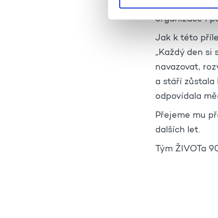
a poděkování z
organizace i p
Jak k této příl
„Každý den si 
navazovat, roz
a stáří zůstal
odpovídala měn
Přejeme mu pře
dalších let.
Tým ŽIVOTa 9