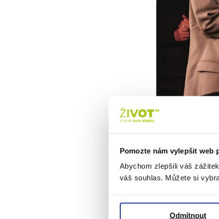
Dnes 1. června
Pomozte nám vylepšit web 
Jan Lorman stá
Abychom zlepšili váš zážite
i rozvoji v ob
váš souhlas. Můžete si vybra
Jeho práce a v
K tomuto výjim
Odmítnout