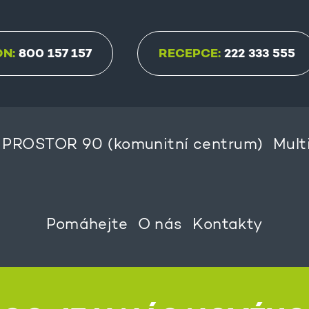
ON:
800 157 157
RECEPCE:
222 333 555
PROSTOR 90 (komunitní centrum)
Mult
Pomáhejte
O nás
Kontakty