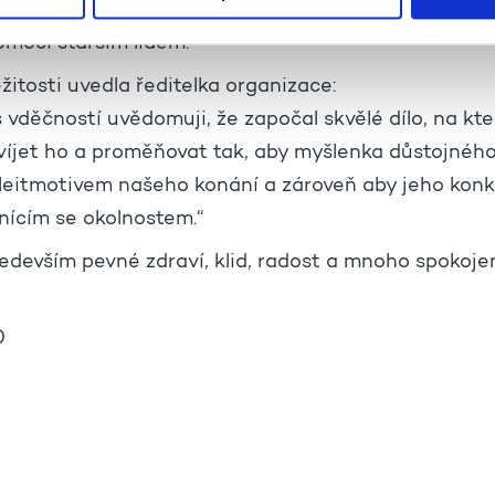
a jeho dlouholetý přínos, energii a práci, kterou vě
omoci starším lidem.
ežitosti uvedla ředitelka organizace:
s vděčností uvědomuji, že započal skvělé dílo, na k
víjet ho a proměňovat tak, aby myšlenka důstojného
a leitmotivem našeho konání a zároveň aby jeho kon
ícím se okolnostem.“
devším pevné zdraví, klid, radost a mnoho spokoje
0