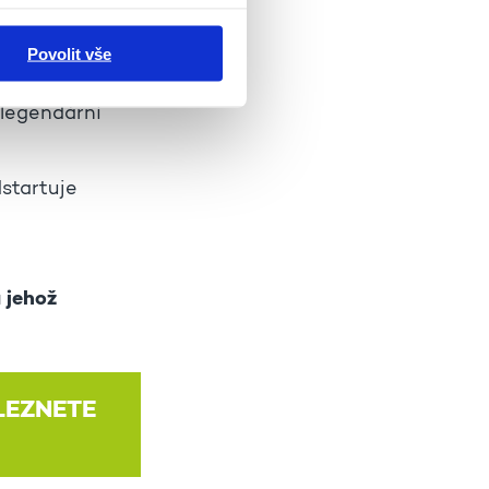
á, Hudba mezi
 Studio
Povolit vše
z Karlova
 legendární
startuje
 jehož
LEZNETE