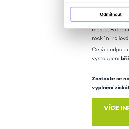
ŽIVOTa 90, chl
obrazy (Karolin
Odmítnout
Citadela, jóga 
mostu, Fotobed
rock´n´rollová
Celým odpoled
bři
vystoupení
Zastavte se na
vyplnění získ
VÍCE I