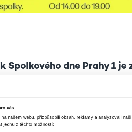
ík Spolkového dne Prahy 1 je 
LMI NEPŘÍZNIVÉHO POČASÍ I JEHO PŘEDPOVĚDI 
pro vás
k na našem webu, přizpůsobili obsah, reklamy a analyzovali naš
ké policie, skupina BABA z Kampy, Taneční divadlo
t jednu z těchto možností:
mpany, Seniorská ochotnická společnost, břišní t