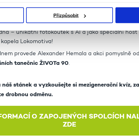
apecký sbor Bruncvík, Divadlo GOLD, Lucie Doušov
a Krejčí a Pavol Praženica), Bedřich Rýč a jiu-jitsu,
Přizpůsobit
s YFE, pěvecký sbor Rolnička, malování s výtvarníky 
na – unikátní fotokoutek s AI a jako speciální host
 kapela Lokomotiva!
nem provede Alexander Hemala a akci pomyslně od
šních tanečnic ŽIVOTa 90
.
 náš stánek a vyzkoušejte si mezigenerační kvíz, za
áte drobnou odměnu.
NFORMACÍ O ZAPOJENÝCH SPOLCÍCH NA
ZDE