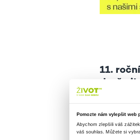
11. ročn
dveřmi!
Z DŮVODU VE
ZRUŠENA!
Pomozte nám vylepšit web 
Abychom zlepšili váš zážite
DixiBand Městs
váš souhlas. Můžete si vybra
Vagnerová & Co