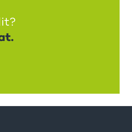
it?
at.