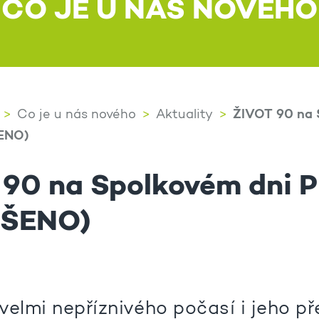
CO JE U NÁS NOVÉHO
ŽIVOT 90 na 
Co je u nás nového
Aktuality
ŠENO)
90 na Spolkovém dni P
UŠENO)
velmi nepříznivého počasí i jeho p