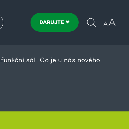
DARUJTE ❤
ifunkční sál
Co je u nás nového