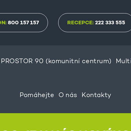
ON:
800 157 157
RECEPCE:
222 333 555
PROSTOR 90 (komunitní centrum)
Mult
Pomáhejte
O nás
Kontakty