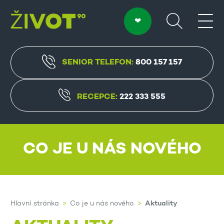
SENIOR TELEFON:
800 157 157
RECEPCE:
222 333 555
CO JE U NÁS NOVÉHO
Aktuality
Hlavní stránka
Co je u nás nového