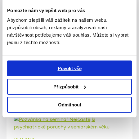
13. 12. 2018
Pomozte nám vylepšit web pro vás
Pozvánka na seminář Syndrom
Abychom zlepšili váš zážitek na našem webu,
geriatrické křehkosti
přizpůsobili obsah, reklamy a analyzovali naši
návštěvnost potřebujeme váš souhlas. Můžete si vybrat
Rádi bychom Vás dne 18. 12. 2018 pozvali na
jednu z těchto možností:
bezplatný odborný seminář Syndrom
geriatrické křehkosti, který povede pan doktor
Zdeněk Kalvach. Na semináři se dozvíte
podrobnější informace o klinicky významném
Povolit vše
konceptu geriatrické křehkosti.
Přizpůsobit
VÍCE
Odmítnout