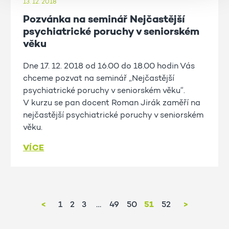
13. 12. 2018
Pozvánka na seminář Nejčastější
psychiatrické poruchy v seniorském
věku
Dne 17. 12. 2018 od 16.00 do 18.00 hodin Vás
chceme pozvat na seminář „Nejčastější
psychiatrické poruchy v seniorském věku“.
V kurzu se pan docent Roman Jirák zaměří na
nejčastější psychiatrické poruchy v seniorském
věku.
VÍCE
<
1
2
3
49
50
51
52
>