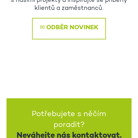
s našimi projekty a inspirujte se příběhy
klientů a zaměstnanců.
✉ ODBĚR NOVINEK
Potřebujete s něčím
poradit?
Neváhejte nás kontaktovat.