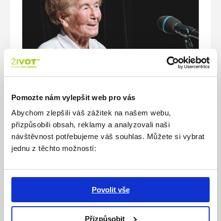
Pomozte nám vylepšit web pro vás
Abychom zlepšili váš zážitek na našem webu,
přizpůsobili obsah, reklamy a analyzovali naši
návštěvnost potřebujeme váš souhlas. Můžete si vybrat
jednu z těchto možností:
5. 6. 2019
Neuvěřitelné devadesátiny Jarmily
Vaisové
Povolit vše
V pondělí 3. června oslavila paní Jarmila
Vaisová sbormistryně a vedoucí sboru
Přizpůsobit