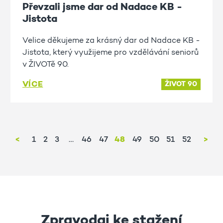
Převzali jsme dar od Nadace KB -
Jistota
Velice děkujeme za krásný dar od Nadace KB -
Jistota, který využijeme pro vzdělávání seniorů
v ŽIVOTě 90.
VÍCE
ŽIVOT 90
<
1
2
3
46
47
48
49
50
51
52
>
Zpravodaj ke stažení