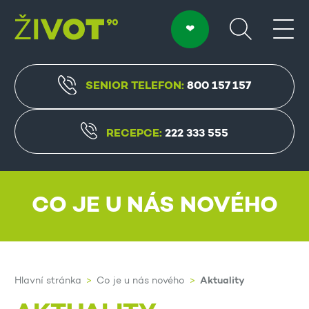
SENIOR TELEFON:
800 157 157
RECEPCE:
222 333 555
CO JE U NÁS NOVÉHO
Aktuality
Hlavní stránka
Co je u nás nového