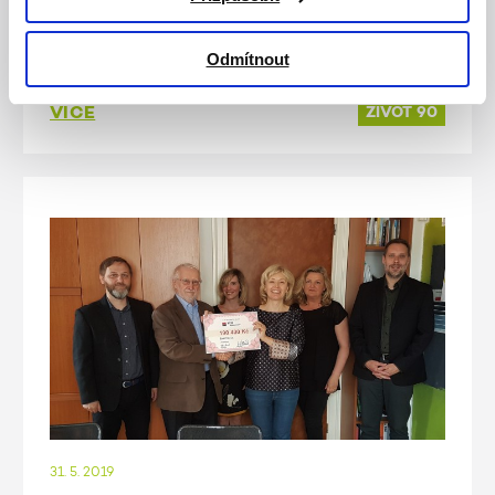
"Seniorky ŽIVOTa 90 - Pěvecký sbor Květy
Žákové" v plné síle a báječné kondici své
Odmítnout
naprosto neuvěřitelné devadesáté narozeniny.
VÍCE
ŽIVOT 90
31. 5. 2019