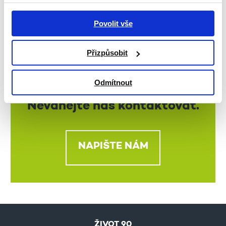
Povolit vše
Přizpůsobit
Potřebujete s něčím
Odmítnout
poradit?
Neváhejte nás kontaktovat.
NAPIŠTE NÁM
ŽIVOT 90