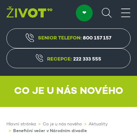
SENIOR TELEFON:
800 157 157
RECEPCE:
222 333 555
CO JE U NÁS NOVÉHO
Hlavní stránka
Co je u nás nového
Aktuality
Benefiční večer v Národním divadle