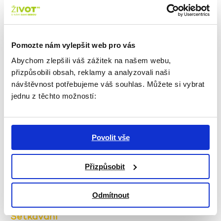
VÍCE
Út 23. 6. / 14.00
Pomozte nám vylepšit web pro vás
Setkávání
Abychom zlepšili váš zážitek na našem webu,
HRAJEME DESKOVKY
přizpůsobili obsah, reklamy a analyzovali naši
návštěvnost potřebujeme váš souhlas. Můžete si vybrat
VÍCE
jednu z těchto možností:
Út 23. 6. / 14.30
Setkávání
Povolit vše
TECHNICKÁ PODPORA
Přizpůsobit
VÍCE
Odmítnout
St 24. 6. / 10.00
Setkávání