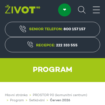
SENIOR TELEFON:
800 157 157
RECEPCE:
222 333 555
PROGRAM
Hlavní stránka
PROSTOR 90 (komunitní centrum)
Červen 2026
Program
Setkávání