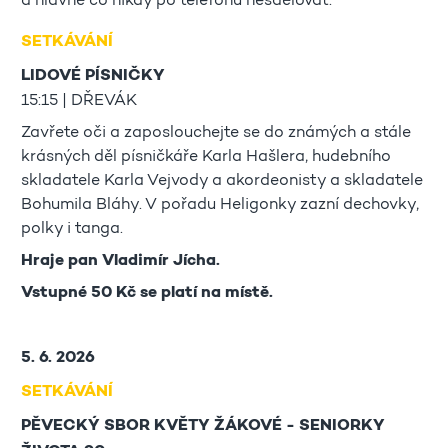
a hlavně co nikdy po telefonu nesdělovat.
SETKÁVÁNÍ
LIDOVÉ PÍSNIČKY
15:15 | DŘEVÁK
Zavřete oči a zaposlouchejte se do známých a stále
krásných děl písničkáře Karla Hašlera, hudebního
skladatele Karla Vejvody a akordeonisty a skladatele
Bohumila Bláhy. V pořadu Heligonky zazní dechovky,
polky i tanga.
Hraje pan Vladimír Jícha.
Vstupné 50 Kč se platí na místě.
5. 6. 2026
SETKÁVÁNÍ
PĚVECKÝ SBOR KVĚTY ŽÁKOVÉ - SENIORKY