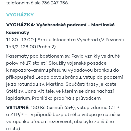
telefonním čísle 736 247 956.
VYCHÁZKY
VYCHÁZKA: Vyšehradské podzemí - Martinské
kasematy
11:30–13:00 | Sraz u Infocentra Vyšehrad (V Pevnosti
163/2, 128 00 Praha 2)
Kasematy pod bastionem sv. Pavla vznikly ve druhé
polovině 17. století. Sloužily vojenské posádce
k nepozorovanému přesunu výpadovou brankou do
příkopu před Leopoldovou bránou. Vstup do podzemí
je za rotundou sv. Martina. Součástí trasy je kostel
Stětí sv. Jana Křtitele, ve kterém se dnes nachází
lapidárium. Prohlídka probíhá s průvodcem
VSTUPNÉ:
150 Kč (senioři 65+), vstup zdarma (ZTP
a ZTP/P - i v případě bezplatného vstupu je nutné si
vstupenku předem rezervovat, aby bylo zajištěno
místo)