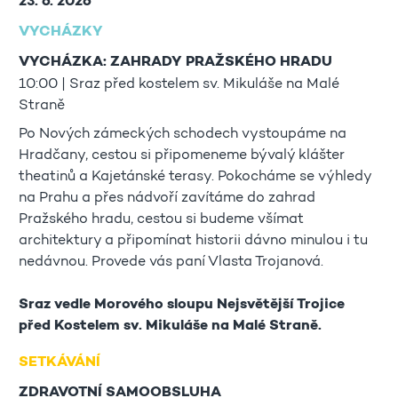
23. 6. 2026
VYCHÁZKY
VYCHÁZKA: ZAHRADY PRAŽSKÉHO HRADU
10:00 | Sraz před kostelem sv. Mikuláše na Malé
Straně
Po Nových zámeckých schodech vystoupáme na
Hradčany, cestou si připomeneme bývalý klášter
theatinů a Kajetánské terasy. Pokocháme se výhledy
na Prahu a přes nádvoří zavítáme do zahrad
Pražského hradu, cestou si budeme všímat
architektury a připomínat historii dávno minulou i tu
nedávnou. Provede vás paní Vlasta Trojanová.
Sraz vedle Morového sloupu Nejsvětější Trojice
před Kostelem sv. Mikuláše na Malé Straně.
SETKÁVÁNÍ
ZDRAVOTNÍ SAMOOBSLUHA