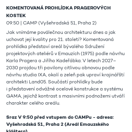
KOMENTOVANÁ PROHLÍDKA PRAGEROVÝCH
KOSTEK
09:50 | CAMP (Vyšehradská 51, Praha 2)
Jak vnímáme poválečnou architekturu dnes a jak
uchovat její kvality pro 21. století? Komentovaná
prohlídka představí areál bývalého Sdružení
projektových ateliérů v Emauzích (1975) podle návrhu
Karla Pragera a Jiřího Kadeřábka. V letech 2027–
2030 projdou tři pavilony citlivou obnovou podle
návrhu studia IXA, okolí a zeleň pak upraví krajinářští
architekti Land05. Součástí prohlídky bude
i představení odvážné ocelové konstrukce a systému
GAMA, jejichž kontrast s masivními podnožemi utváří
charakter celého areálu.
Sraz V 9:50 před vstupem do CAMPu - adresa:
Vyšehradská 51, Praha 2 (Areál Emauzského
kláštera)