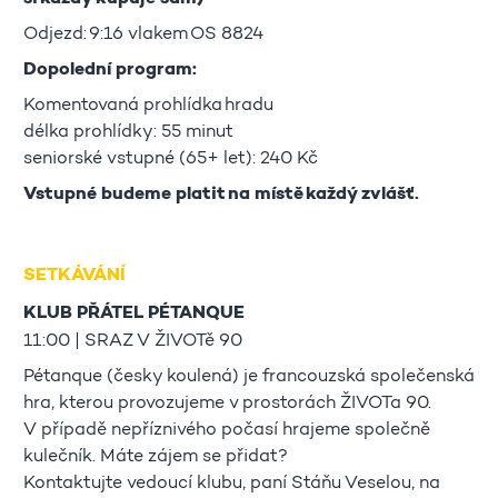
Odjezd: 9:16 vlakem OS 8824
Dopolední program:
Komentovaná prohlídka hradu
délka prohlídky: 55 minut
seniorské vstupné (65+ let): 240 Kč
Vstupné budeme platit na místě každý zvlášť.
SETKÁVÁNÍ
KLUB PŘÁTEL PÉTANQUE
11:00 | SRAZ V ŽIVOTě 90
Pétanque (česky koulená) je francouzská společenská
hra, kterou provozujeme v prostorách ŽIVOTa 90.
V případě nepříznivého počasí hrajeme společně
kulečník. Máte zájem se přidat?
Kontaktujte vedoucí klubu, paní Stáňu Veselou, na