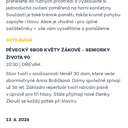
přenesete do různých prostředí a vyzkoušíte si
jednoduchá cvičení zaměřená na horní končetiny.
Součástí je také trénink paměti, takže kromě pohybu
zapojíte i hlavu. Akce je vhodná i pro úplné
začátečníky – vše vám vysvětlíme a pomůžeme.
SETKÁVÁNÍ
PĚVECKÝ SBOR KVĚTY ŽÁKOVÉ - SENIORKY
ŽIVOTA 90
10:30 | DŘEVÁK
Sbor tvoří v současnosti téměř 30 dam, které vede
sbormistryně Anna Brdičková. Dámy společně zpívají
už 36 let. Základní repertoár tvoří národní písně
v úpravě pro tři hlasy. Stále přijímají nové členky.
Zkouší se každý pátek při klavíru.
13. 6. 2026