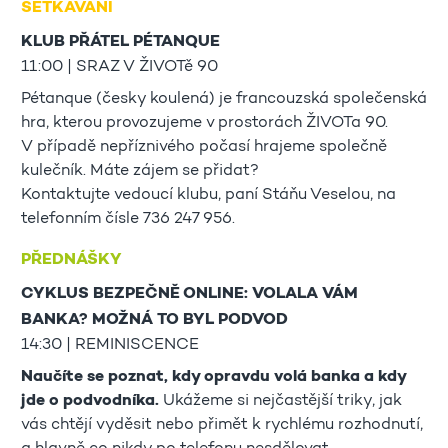
SETKÁVÁNÍ
KLUB PŘÁTEL PÉTANQUE
11:00 | SRAZ V ŽIVOTě 90
Pétanque (česky koulená) je francouzská společenská
hra, kterou provozujeme v prostorách ŽIVOTa 90.
V případě nepříznivého počasí hrajeme společně
kulečník. Máte zájem se přidat?
Kontaktujte vedoucí klubu, paní Stáňu Veselou, na
telefonním čísle 736 247 956.
PŘEDNÁŠKY
CYKLUS BEZPEČNĚ ONLINE: VOLALA VÁM
BANKA? MOŽNÁ TO BYL PODVOD
14:30 | REMINISCENCE
Naučíte se poznat, kdy opravdu volá banka a kdy
jde o podvodníka.
Ukážeme si nejčastější triky, jak
vás chtějí vyděsit nebo přimět k rychlému rozhodnutí,