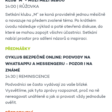
KLUB "M" - MUŽI MEZI SEBOU
14:00 | RŮŽOVKA
Setkání klubu „M“ se koná pravidelně jednou měsíčně
a navazuje na předem zvolené téma. Po krátkém
úvodu následuje výklad a poté otevřená diskuse, do
které se mohou zapojit všichni účastníci. Setkání
nabízí prostor pro sdílení názorů a inspiraci.
PŘEDNÁŠKY
CYKLUS BEZPEČNĚ ONLINE: PODVODY NA
WHATSAPPU A MESSENGERU - POZOR I NA
ZNÁMÉ
14:30 | REMINISCENCE
Podvodníci se často vydávají za vaše blízké.
Vysvětlíme, jak tyto zprávy rozpoznat, proč na ně
nereagovat unáhleně a jak si pravost vždy jednoduše
ověřit.