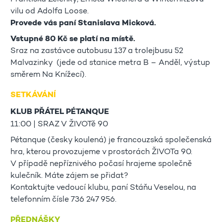
vilu od Adolfa Loose.
Provede vás paní Stanislava Micková.
Vstupné 80 Kč se platí na místě.
Sraz na zastávce autobusu 137 a trolejbusu 52
Malvazinky (jede od stanice metra B – Anděl, výstup
směrem Na Knížecí).
SETKÁVÁNÍ
KLUB PŘÁTEL PÉTANQUE
11:00 | SRAZ V ŽIVOTě 90
Pétanque (česky koulená) je francouzská společenská
hra, kterou provozujeme v prostorách ŽIVOTa 90.
V případě nepříznivého počasí hrajeme společně
kulečník. Máte zájem se přidat?
Kontaktujte vedoucí klubu, paní Stáňu Veselou, na
telefonním čísle 736 247 956.
PŘEDNÁŠKY