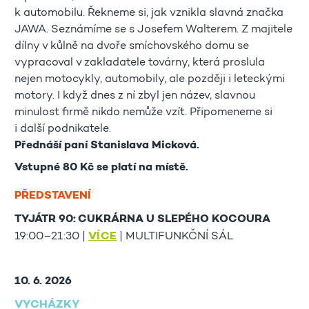
k automobilu. Řekneme si, jak vznikla slavná značka
JAWA. Seznámíme se s Josefem Walterem. Z majitele
dílny v kůlně na dvoře smíchovského domu se
vypracoval v zakladatele továrny, která proslula
nejen motocykly, automobily, ale později i leteckými
motory. I když dnes z ní zbyl jen název, slavnou
minulost firmě nikdo nemůže vzít. Připomeneme si
i další podnikatele.
Přednáší paní Stanislava Micková.
Vstupné 80 Kč se platí na místě.
PŘEDSTAVENÍ
TYJÁTR 90: CUKRÁRNA U SLEPÉHO KOCOURA
19:00–21:30 |
VÍCE
| MULTIFUNKČNÍ SÁL
10. 6. 2026
VYCHÁZKY