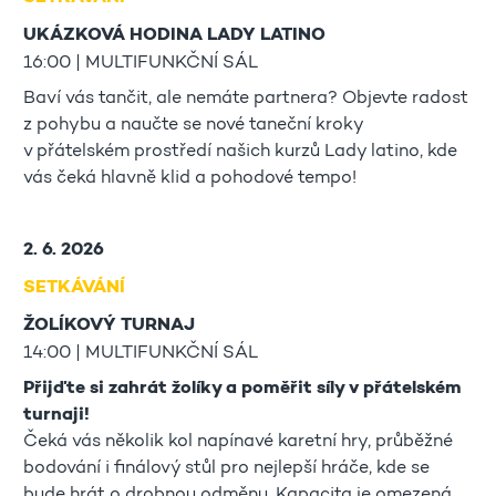
UKÁZKOVÁ HODINA LADY LATINO
16:00 | MULTIFUNKČNÍ SÁL
Baví vás tančit, ale nemáte partnera? Objevte radost
z pohybu a naučte se nové taneční kroky
v přátelském prostředí našich kurzů Lady latino, kde
vás čeká hlavně klid a pohodové tempo!
2. 6. 2026
SETKÁVÁNÍ
ŽOLÍKOVÝ TURNAJ
14:00 | MULTIFUNKČNÍ SÁL
Přijďte si zahrát žolíky a poměřit síly v přátelském
turnaji!
Čeká vás několik kol napínavé karetní hry, průběžné
bodování i finálový stůl pro nejlepší hráče, kde se
bude hrát o drobnou odměnu. Kapacita je omezená,