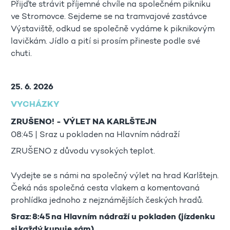
Přijďte strávit příjemné chvíle na společném pikniku
ve Stromovce. Sejdeme se na tramvajové zastávce
Výstaviště, odkud se společně vydáme k piknikovým
lavičkám. Jídlo a pití si prosím přineste podle své
chuti.
25. 6. 2026
VYCHÁZKY
ZRUŠENO! - VÝLET NA KARLŠTEJN
08:45 | Sraz u pokladen na Hlavním nádraží
ZRUŠENO z důvodu vysokých teplot.
Vydejte se s námi na společný výlet na hrad Karlštejn.
Čeká nás společná cesta vlakem a komentovaná
prohlídka jednoho z nejznámějších českých hradů.
Sraz: 8:45 na Hlavním nádraží u pokladen (jízdenku
si každý kupuje sám)