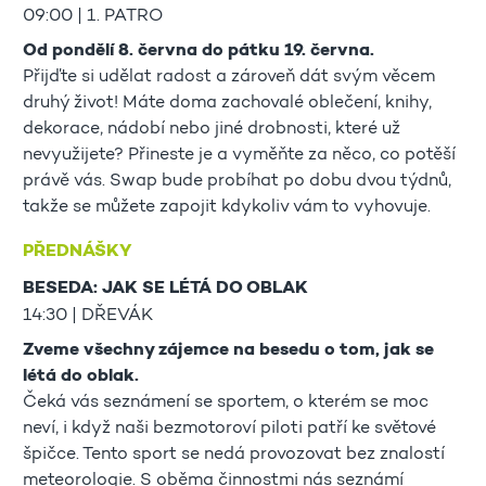
09:00 | 1. PATRO
Od pondělí 8. června do pátku 19. června.
Přijďte si udělat radost a zároveň dát svým věcem
druhý život! Máte doma zachovalé oblečení, knihy,
dekorace, nádobí nebo jiné drobnosti, které už
nevyužijete? Přineste je a vyměňte za něco, co potěší
právě vás. Swap bude probíhat po dobu dvou týdnů,
takže se můžete zapojit kdykoliv vám to vyhovuje.
PŘEDNÁŠKY
BESEDA: JAK SE LÉTÁ DO OBLAK
14:30 | DŘEVÁK
Zveme všechny zájemce na besedu o tom, jak se
létá do oblak.
Čeká vás seznámení se sportem, o kterém se moc
neví, i když naši bezmotoroví piloti patří ke světové
špičce. Tento sport se nedá provozovat bez znalostí
meteorologie. S oběma činnostmi nás seznámí