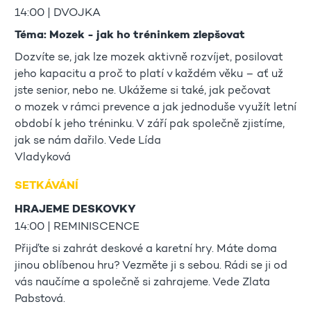
14:00 | DVOJKA
Téma: Mozek - jak ho tréninkem zlepšovat
Dozvíte se, jak lze mozek aktivně rozvíjet, posilovat
jeho kapacitu a proč to platí v každém věku – ať už
jste senior, nebo ne. Ukážeme si také, jak pečovat
o mozek v rámci prevence a jak jednoduše využít letní
období k jeho tréninku. V září pak společně zjistíme,
jak se nám dařilo. Vede Lída
Vla
SETKÁVÁNÍ
HRAJEME DESKOVKY
14:00 | REMINISCENCE
Přijďte si zahrát deskové a karetní hry. Máte doma
jinou oblíbenou hru? Vezměte ji s sebou. Rádi se ji od
vás naučíme a společně si zahrajeme. Vede Zlata
Pabstová.