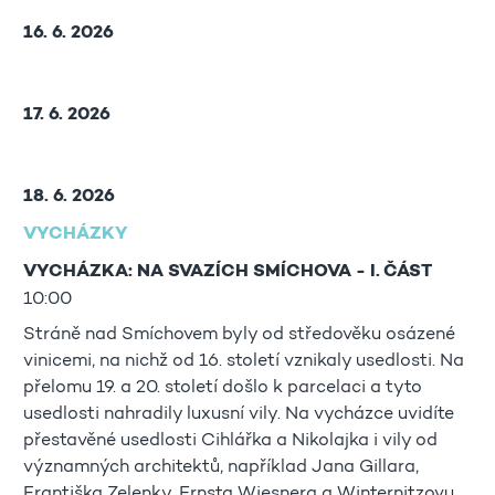
16. 6. 2026
17. 6. 2026
18. 6. 2026
VYCHÁZKY
VYCHÁZKA: NA SVAZÍCH SMÍCHOVA - I. ČÁST
10:00
Stráně nad Smíchovem byly od středověku osázené
vinicemi, na nichž od 16. století vznikaly usedlosti. Na
přelomu 19. a 20. století došlo k parcelaci a tyto
usedlosti nahradily luxusní vily. Na vycházce uvidíte
přestavěné usedlosti Cihlářka a Nikolajka i vily od
významných architektů, například Jana Gillara,
Františka Zelenky, Ernsta Wiesnera a Winternitzovu