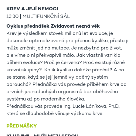
KREV A JEJÍ NEMOCI
13:30 | MULTIFUNKČNÍ SÁL
Cyklus přednášek Zvídavost nezná věk
Krev je výsledkem stovek milionů let evoluce, je
dokonale optimalizovaná pro přenos kyslíku, přesto ji
může změnit jediná mutace. Je nezbytná pro život,
ale víme o ní překvapivě málo. Jak vlastně vznikla
během evoluce? Proč je červená? Proč existují různé
krevní skupiny? Kolik kyslíku dokáže přenést? A co
se stane, když se její jemně vyladěný systém
porouchá? Přednáška vás provede příběhem krve od
prvních jednoduchých organismů bez oběhového
systému až po moderního člověka.
Přednáškou vás provede Ing. Lucie Láníková, Ph.D.,
která se dlouhodobě věnuje výzkumu krve.
PŘEDNÁŠKY