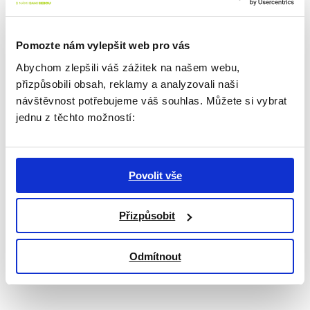
Pomozte nám vylepšit web pro vás
Abychom zlepšili váš zážitek na našem webu,
Zpravodaj ke stažení
přizpůsobili obsah, reklamy a analyzovali naši
návštěvnost potřebujeme váš souhlas. Můžete si vybrat
jednu z těchto možností:
Chcete mít přehled o aktuálním dění
a plánovaných akcích?
Stáhněte si nové číslo našeho zpravodaje!
Povolit vše
ZPRAVODAJ: ČERVENEC 2026
Přizpůsobit
ZPRAVODAJ: SRPEN 2026
Odmítnout