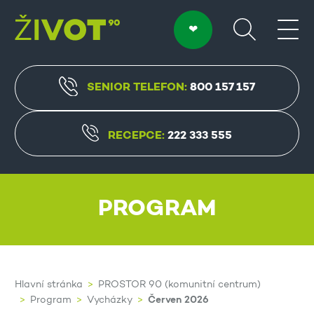
SENIOR TELEFON:
800 157 157
RECEPCE:
222 333 555
PROGRAM
Hlavní stránka
PROSTOR 90 (komunitní centrum)
Červen 2026
Program
Vycházky