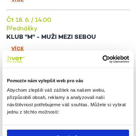
VÍCE
Čt 18. 6. / 14.00
Přednášky
KLUB "M" - MUŽI MEZI SEBOU
VÍCE
Čt 18. 6. / 14.30
Přednášky
Pomozte nám vylepšit web pro vás
CYKLUS BEZPEČNĚ ONLINE: PODVODY
Abychom zlepšili váš zážitek na našem webu,
NA WHATSAPPU A MESSENGERU -
přizpůsobili obsah, reklamy a analyzovali naši
POZOR I NA ZNÁMÉ
návštěvnost potřebujeme váš souhlas. Můžete si vybrat
jednu z těchto možností:
VÍCE
Čt 25. 6. / 14.30