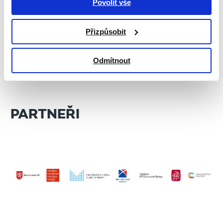
Povolit vše
Přednášky
CYKLUS BEZPEČNĚ ONLINE: UŽ SE TO
Přizpůsobit
STALO. CO DĚLAT, KDYŽ VÁS NĚKDO
PODVEDE?
Odmítnout
VÍCE
PARTNEŘI