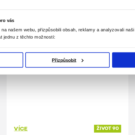
Výběrové řízení – Centrální pult
tísňové péče
pro vás
k na našem webu, přizpůsobili obsah, reklamy a analyzovali naš
ŽIVOT 90, z. ú. vyhlašuje výběrové řízení
t jednu z těchto možností:
na zajištění provozu a technologického
řešení Centrálního pultu tísňové péče
(CPTP).
Přizpůsobit
VÍCE
ŽIVOT 90