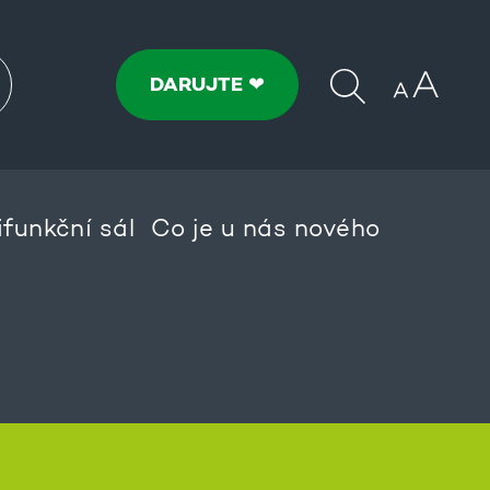
DARUJTE ❤
ifunkční sál
Co je u nás nového