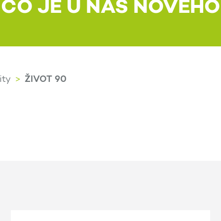
CO JE U NÁS NOVÉHO
ŽIVOT 90
ity