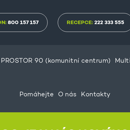
ON:
800 157 157
RECEPCE:
222 333 555
PROSTOR 90 (komunitní centrum)
Mult
Pomáhejte
O nás
Kontakty