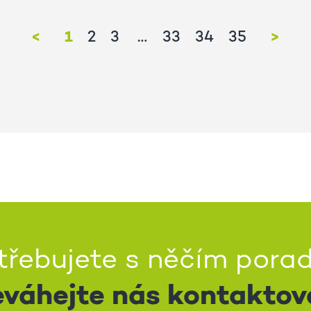
<
1
>
2
3
33
34
35
třebujete s něčím porad
váhejte nás kontaktov