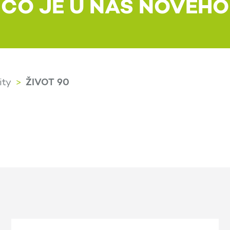
CO JE U NÁS NOVÉHO
ŽIVOT 90
ity