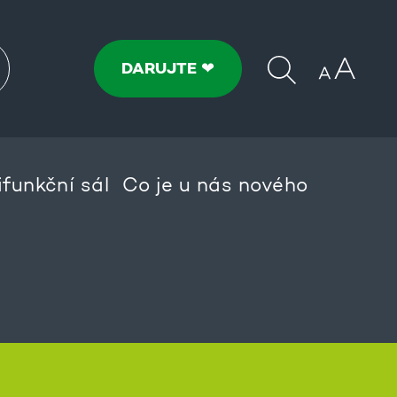
DARUJTE ❤
ifunkční sál
Co je u nás nového