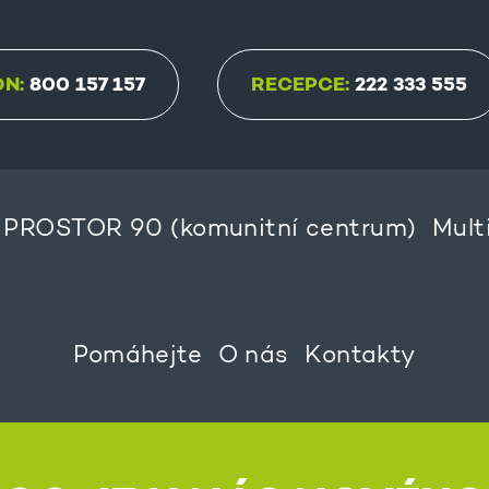
ON:
800 157 157
RECEPCE:
222 333 555
PROSTOR 90 (komunitní centrum)
Mult
Pomáhejte
O nás
Kontakty