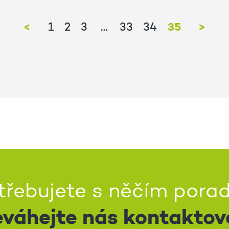
<
35
>
1
2
3
33
34
třebujete s něčím porad
váhejte nás kontaktov