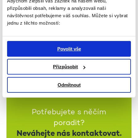
Abychom zlepšili váš zážitek na našem webu,
2. 3. 2022
přizpůsobili obsah, reklamy a analyzovali naši
Organizace ŽIVOT 90 technologicky vylepšila
návštěvnost potřebujeme váš souhlas. Můžete si vybrat
dispečink služby a zvýšila tak její kapacitu. Nově ji
jednu z těchto možností:
tak mohou využít další klienti
VÍCE
Povolit vše
Přizpůsobit
Odmítnout
Potřebujete s něčím
poradit?
Neváhejte nás kontaktovat.