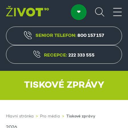
SENIOR TELEFON:
800 157 157
RECEPCE:
222 333 555
TISKOVÉ ZPRÁVY
Tiskové zprávy
Hlavní stránka
Pro média
2026