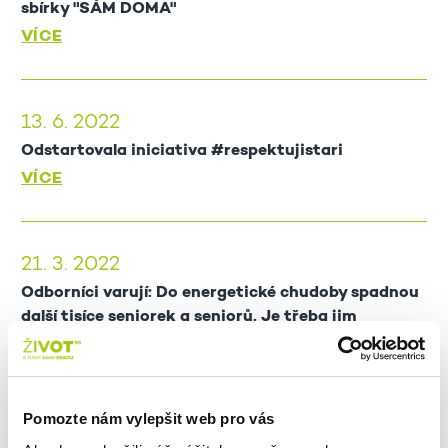
sbírky "SÁM DOMA"
VÍCE
13. 6. 2022
Odstartovala iniciativa #respektujistari
VÍCE
21. 3. 2022
Odborníci varují: Do energetické chudoby spadnou
další tisíce seniorek a seniorů. Je třeba jim
zpřístupnit existující pomoc
VÍCE
Pomozte nám vylepšit web pro vás