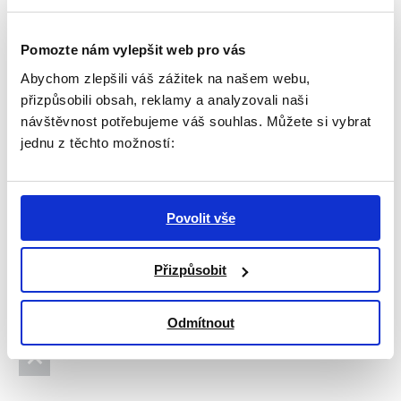
Pomozte nám vylepšit web pro vás
Přihlášení do Zpravodaje
Abychom zlepšili váš zážitek na našem webu,
přizpůsobili obsah, reklamy a analyzovali naši
Každý měsíc pro vás chystáme zpravodaj
návštěvnost potřebujeme váš souhlas. Můžete si vybrat
s chystanými událostmi a akcemi
jednu z těchto možností:
v ŽIVOTě 90, kterých se můžete zúčastnit.
Pokud máte o informace zájem, registrujte
se níže.
Povolit vše
Email
Subscribe
Přizpůsobit
Odmítnout