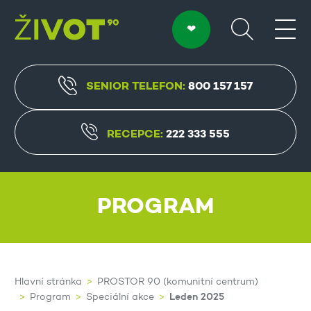
SENIOR TELEFON:
800 157 157
RECEPCE:
222 333 555
PROGRAM
Hlavní stránka
PROSTOR 90 (komunitní centrum)
Leden 2025
Program
Speciální akce