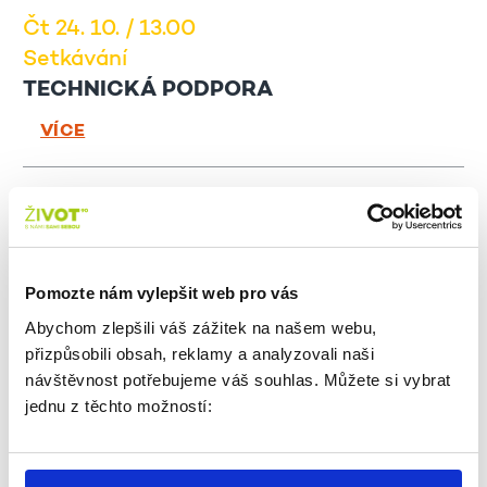
Čt 24. 10. / 13.00
Setkávání
TECHNICKÁ PODPORA
VÍCE
Pá 25. 10. / 11.00
Setkávání
VZPOMÍNKY JAKO LÉK
Pomozte nám vylepšit web pro vás
VÍCE
Abychom zlepšili váš zážitek na našem webu,
přizpůsobili obsah, reklamy a analyzovali naši
Út 29. 10. / 14.00
návštěvnost potřebujeme váš souhlas. Můžete si vybrat
jednu z těchto možností:
Setkávání
HRAJEME DESKOVKY
VÍCE