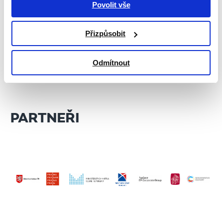
Povolit vše
St 30. 10. / 18.00
Přizpůsobit
Setkávání
QUEER TANČÍRNA
Odmítnout
VÍCE
PARTNEŘI