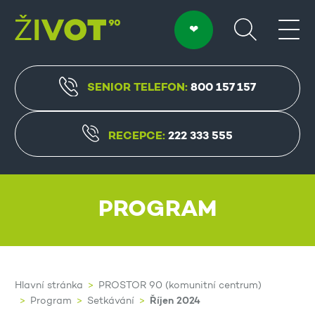
SENIOR TELEFON:
800 157 157
RECEPCE:
222 333 555
PROGRAM
Hlavní stránka
PROSTOR 90 (komunitní centrum)
Říjen 2024
Program
Setkávání