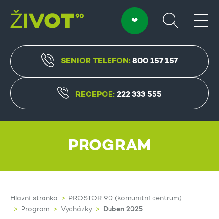
SENIOR TELEFON:
800 157 157
RECEPCE:
222 333 555
PROGRAM
Hlavní stránka
PROSTOR 90 (komunitní centrum)
Duben 2025
Program
Vycházky