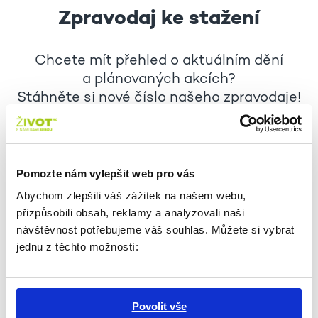
Zpravodaj ke stažení
Chcete mít přehled o aktuálním dění
a plánovaných akcích?
Stáhněte si nové číslo našeho zpravodaje!
ZPRAVODAJ: ČERVENEC 2026
Pomozte nám vylepšit web pro vás
Abychom zlepšili váš zážitek na našem webu,
ZPRAVODAJ: SRPEN 2026
přizpůsobili obsah, reklamy a analyzovali naši
návštěvnost potřebujeme váš souhlas. Můžete si vybrat
jednu z těchto možností:
Povolit vše
Přihlášení do Zpravodaje