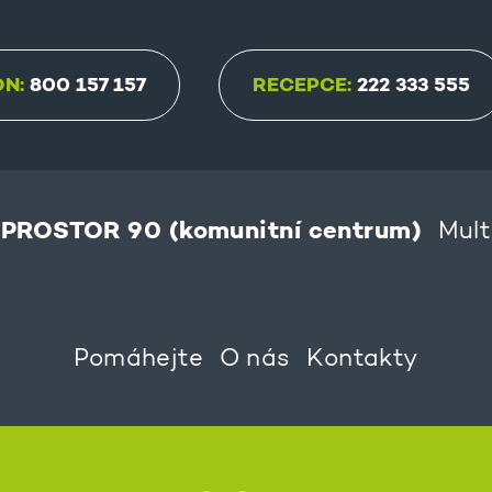
ON:
800 157 157
RECEPCE:
222 333 555
PROSTOR 90 (komunitní centrum)
Mult
Pomáhejte
O nás
Kontakty