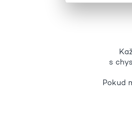
Kaž
s chy
Pokud m