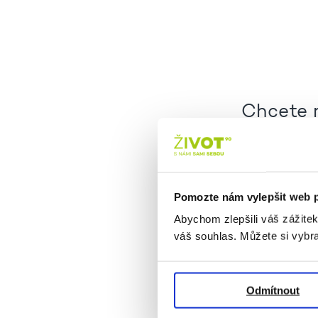
Chcete 
Stá
Pomozte nám vylepšit web 
Abychom zlepšili váš zážite
váš souhlas. Můžete si vybra
Odmítnout