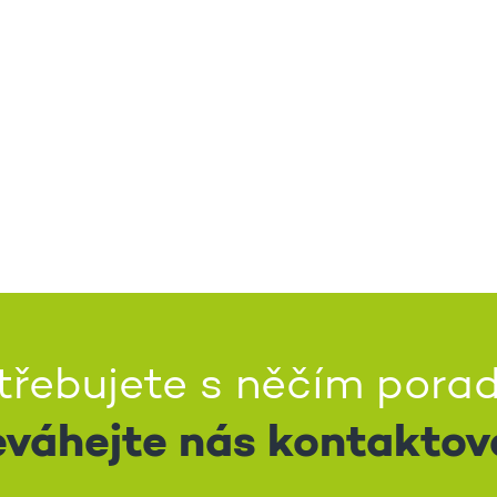
třebujete s něčím porad
váhejte nás kontaktov