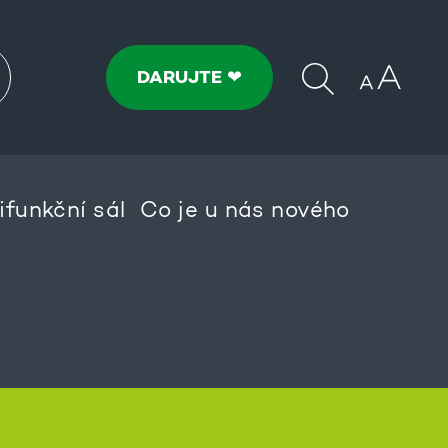
DARUJTE ❤
ifunkční sál
Co je u nás nového