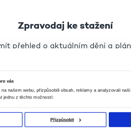
Zpravodaj ke stažení
mít přehled o aktuálním dění a plá
akcích?
hněte si nové číslo našeho zpravod
pro vás
k na našem webu, přizpůsobili obsah, reklamy a analyzovali naš
ZPRAVODAJ: ČERVENEC 2026
t jednu z těchto možností:
ZPRAVODAJ: SRPEN 2026
Přizpůsobit