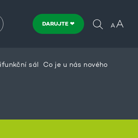
DARUJTE ❤
ifunkční sál
Co je u nás nového