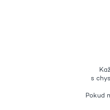
Kaž
s chy
Pokud m