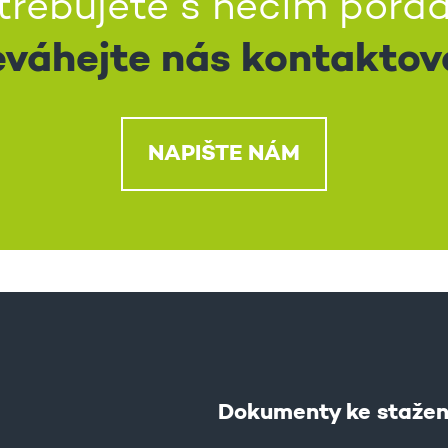
třebujete s něčím porad
váhejte nás kontaktov
NAPIŠTE NÁM
Dokumenty ke stažen