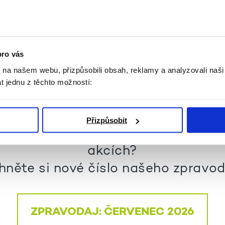
pro vás
k na našem webu, přizpůsobili obsah, reklamy a analyzovali naš
t jednu z těchto možností:
Zpravodaj ke stažení
Přizpůsobit
mít přehled o aktuálním dění a plá
akcích?
hněte si nové číslo našeho zpravod
ZPRAVODAJ: ČERVENEC 2026