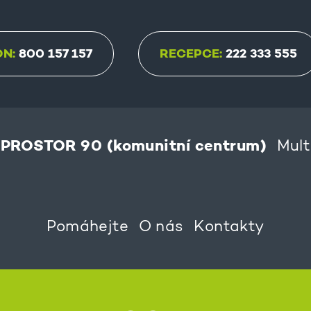
ON:
800 157 157
RECEPCE:
222 333 555
PROSTOR 90 (komunitní centrum)
Mult
Pomáhejte
O nás
Kontakty