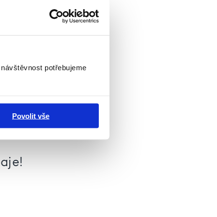
i návštěvnost potřebujeme
Povolit vše
novaných
aje!