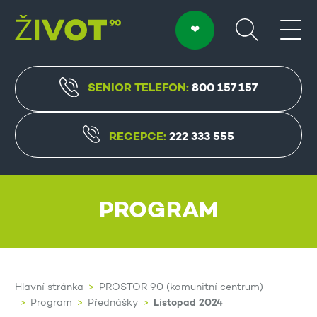
SENIOR TELEFON:
800 157 157
RECEPCE:
222 333 555
PROGRAM
Hlavní stránka
PROSTOR 90 (komunitní centrum)
Listopad 2024
Program
Přednášky