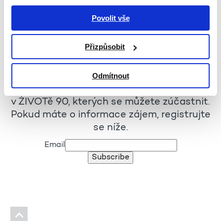
Povolit vše
Přihlášení do Zpravodaje
Přizpůsobit
Odmítnout
Každý měsíc pro vás chystáme zpravodaj
s chystanými událostmi a akcemi
v ŽIVOTě 90, kterých se můžete zúčastnit.
Pokud máte o informace zájem, registrujte
se níže.
Email
Subscribe