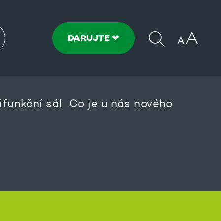
DARUJTE ❤
ifunkční sál
Co je u nás nového