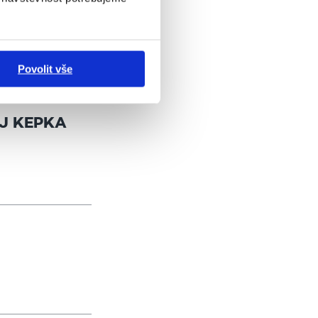
DNÉ RODINY
Povolit vše
J KEPKA