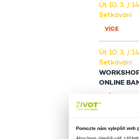
Út 10. 3. / 1
Setkávání
VÍCE
Út 10. 3. / 1
Setkávání
WORKSHOP:
ONLINE BA
VÍCE
Út 10. 3. / 1
Pomozte nám vylepšit web 
Přednášky
Abychom zlepšili váš zážite