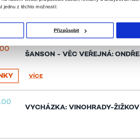
: PĚT PODNIKATELSKÝCH GENERACÍ JE
t jednu z těchto možností:
FEROVÉ
Přizpůsobit
9.00
ŠANSON - VĚC VEŘEJNÁ: ONDŘE
NKY
VÍCE
0.00
VYCHÁZKA: VINOHRADY-ŽIŽKOV