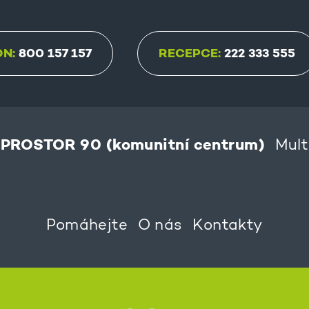
ON:
800 157 157
RECEPCE:
222 333 555
PROSTOR 90 (komunitní centrum)
Mult
Pomáhejte
O nás
Kontakty