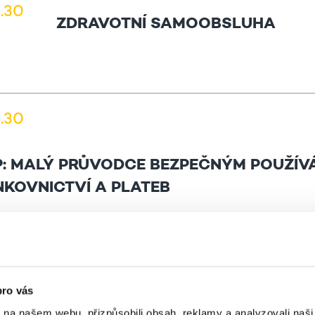
4.30
ZDRAVOTNÍ SAMOOBSLUHA
4.30
 MALÝ PRŮVODCE BEZPEČNÝM POUŽÍV
NKOVNICTVÍ A PLATEB
5.30
pro vás
k na našem webu, přizpůsobili obsah, reklamy a analyzovali naš