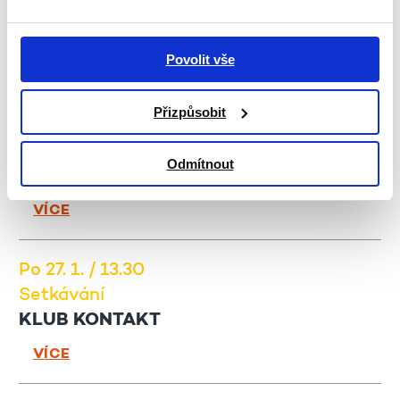
Setkávání
KLUB PŘÁTEL PETANQUE
Povolit vše
VÍCE
Přizpůsobit
Čt 23. 1. / 17.30
Setkávání
Odmítnout
MEZIGENERAČNÍ DUHOVÉ SETKÁVÁNÍ
VÍCE
Po 27. 1. / 13.30
Setkávání
KLUB KONTAKT
VÍCE