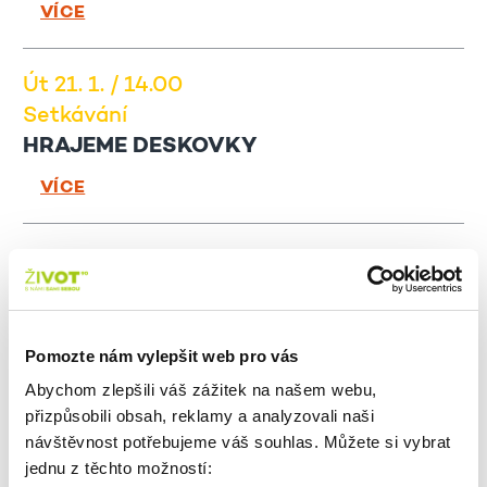
VÍCE
Út 21. 1. / 14.00
Setkávání
HRAJEME DESKOVKY
VÍCE
St 22. 1. / 14.00
Pracovna
JAK AMERICKÉ VOLBY OVLIVŇUJÍ
ČESKO A ŠÍŘENÍ DEZINFORMACÍ?
Pomozte nám vylepšit web pro vás
Abychom zlepšili váš zážitek na našem webu,
VÍCE
přizpůsobili obsah, reklamy a analyzovali naši
návštěvnost potřebujeme váš souhlas. Můžete si vybrat
Čt 23. 1. / 11.30
jednu z těchto možností: