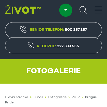
SENIOR TELEFON:
800 157 157
RECEPCE:
222 333 555
FOTOGALERIE
Prague
Hlavní stránka
O nás
Fotogalerie
2019
Pride