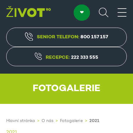
SENIOR TELEFON:
800 157 157
RECEPCE:
222 333 555
FOTOGALERIE
2021
Hlavní stránka
O nás
Fotogalerie
2021