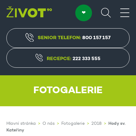
SENIOR TELEFON:
800 157 157
RECEPCE:
222 333 555
FOTOGALERIE
Hody sv.
Hlavní stránka
O nás
Fotogalerie
2018
Kateřiny