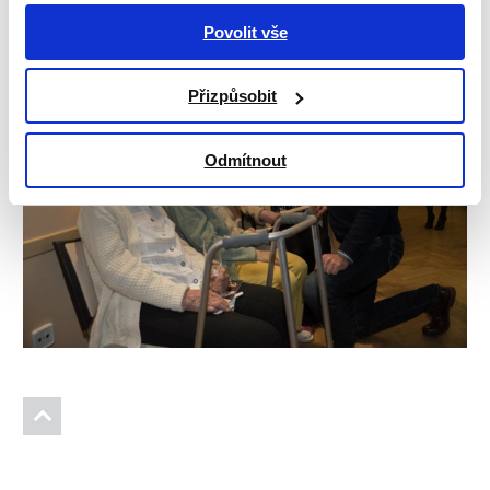
Povolit vše
Přizpůsobit
Odmítnout