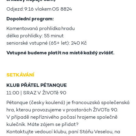
Odjezd: 9:16 vlakem OS 8824
Dopolední program:
Komentovaná prohlídka hradu
délka prohlídky: 55 minut
seniorské vstupné (65+ let): 240 Kč
Vstupné budeme platit na místě každý zvlášť.
SETKÁVÁNÍ
KLUB PŘÁTEL PÉTANQUE
11:00 | SRAZ V ŽIVOTě 90
Pétanque (česky koulená) je francouzská společenská
hra, kterou provozujeme v prostorách ŽIVOTa 90.
V případě nepříznivého počasí hrajeme společně
kulečník. Máte zájem se přidat?
Kontaktujte vedoucí klubu, paní Stáňu Veselou, na