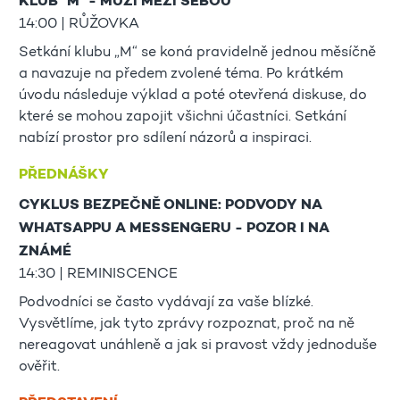
KLUB "M" - MUŽI MEZI SEBOU
14:00 | RŮŽOVKA
Setkání klubu „M“ se koná pravidelně jednou měsíčně
a navazuje na předem zvolené téma. Po krátkém
úvodu následuje výklad a poté otevřená diskuse, do
které se mohou zapojit všichni účastníci. Setkání
nabízí prostor pro sdílení názorů a inspiraci.
PŘEDNÁŠKY
CYKLUS BEZPEČNĚ ONLINE: PODVODY NA
WHATSAPPU A MESSENGERU - POZOR I NA
ZNÁMÉ
14:30 | REMINISCENCE
Podvodníci se často vydávají za vaše blízké.
Vysvětlíme, jak tyto zprávy rozpoznat, proč na ně
nereagovat unáhleně a jak si pravost vždy jednoduše
ověřit.