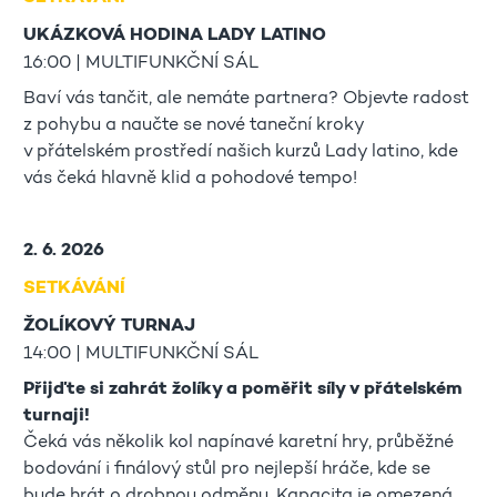
UKÁZKOVÁ HODINA LADY LATINO
16:00 | MULTIFUNKČNÍ SÁL
Baví vás tančit, ale nemáte partnera? Objevte radost
z pohybu a naučte se nové taneční kroky
v přátelském prostředí našich kurzů Lady latino, kde
vás čeká hlavně klid a pohodové tempo!
2. 6. 2026
SETKÁVÁNÍ
ŽOLÍKOVÝ TURNAJ
14:00 | MULTIFUNKČNÍ SÁL
Přijďte si zahrát žolíky a poměřit síly v přátelském
turnaji!
Čeká vás několik kol napínavé karetní hry, průběžné
bodování i finálový stůl pro nejlepší hráče, kde se
bude hrát o drobnou odměnu. Kapacita je omezená,