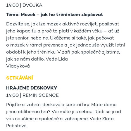
14:00 | DVOJKA
Téma: Mozek - jak ho tréninkem zlepšovat
Dozvíte se, jak lze mozek aktivně rozvíjet, posilovat
jeho kapacitu a proč to platí v každém věku – ať už
jste senior, nebo ne. Ukážeme si také, jak pečovat
o mozek v rámci prevence a jak jednoduše využít letní
období k jeho tréninku. V září pak společně zjistíme,
jak se nám dařilo. Vede Lída
Vla
SETKÁVÁNÍ
HRAJEME DESKOVKY
14:00 | REMINISCENCE
Přijďte si zahrát deskové a karetní hry. Máte doma
jinou oblíbenou hru? Vezměte ji s sebou. Rádi se ji od
vás naučíme a společně si zahrajeme. Vede Zlata
Pabstová.