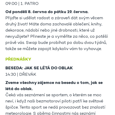
09:00 | 1. PATRO
Od pondělí 8. června do pátku 19. června.
Přijďte si udělat radost a zároveň dát svým věcem
druhý život! Máte doma zachovalé oblečení, knihy,
dekorace, nádobí nebo jiné drobnosti, které už
nevyužijete? Přineste je a vyměňte za něco, co potěší
právě vás. Swap bude probíhat po dobu dvou týdnů,
takže se můžete zapojit kdykoliv vám to vyhovuje.
PŘEDNÁŠKY
BESEDA: JAK SE LÉTÁ DO OBLAK
14:30 | DŘEVÁK
Zveme všechny zájemce na besedu o tom, jak se
létá do oblak.
Čeká vás seznámení se sportem, o kterém se moc
neví, i když naši bezmotoroví piloti patří ke světové
špičce. Tento sport se nedá provozovat bez znalostí
meteorologie. S oběma činnostmi nás seznámí