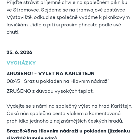
Přijďte strávit příjemné chvíle na společném pikniku
ve Stromovce. Sejdeme se na tramvajové zastávce
Výstaviště, odkud se společně vydáme k piknikovým
lavičkám. Jídlo a pití si prosím přineste podle své
chuti.
25. 6. 2026
VYCHÁZKY
ZRUŠENO! - VÝLET NA KARLŠTEJN
08:45 | Sraz u pokladen na Hlavním nádraží
ZRUŠENO z důvodu vysokých teplot.
Vydejte se s námi na společný výlet na hrad Karlštejn.
Čeká nás společná cesta vlakem a komentovaná
prohlídka jednoho z nejznámějších českých hradů.
Sraz: 8:45 na Hlavním nádraží u pokladen (jízdenku
si každý kupuje sám)