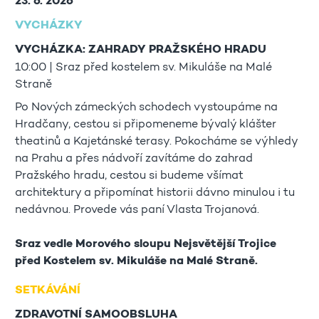
23. 6. 2026
VYCHÁZKY
VYCHÁZKA: ZAHRADY PRAŽSKÉHO HRADU
10:00 | Sraz před kostelem sv. Mikuláše na Malé
Straně
Po Nových zámeckých schodech vystoupáme na
Hradčany, cestou si připomeneme bývalý klášter
theatinů a Kajetánské terasy. Pokocháme se výhledy
na Prahu a přes nádvoří zavítáme do zahrad
Pražského hradu, cestou si budeme všímat
architektury a připomínat historii dávno minulou i tu
nedávnou. Provede vás paní Vlasta Trojanová.
Sraz vedle Morového sloupu Nejsvětější Trojice
před Kostelem sv. Mikuláše na Malé Straně.
SETKÁVÁNÍ
ZDRAVOTNÍ SAMOOBSLUHA