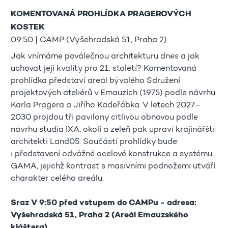
KOMENTOVANÁ PROHLÍDKA PRAGEROVÝCH
KOSTEK
09:50 | CAMP (Vyšehradská 51, Praha 2)
Jak vnímáme poválečnou architekturu dnes a jak
uchovat její kvality pro 21. století? Komentovaná
prohlídka představí areál bývalého Sdružení
projektových ateliérů v Emauzích (1975) podle návrhu
Karla Pragera a Jiřího Kadeřábka. V letech 2027–
2030 projdou tři pavilony citlivou obnovou podle
návrhu studia IXA, okolí a zeleň pak upraví krajinářští
architekti Land05. Součástí prohlídky bude
i představení odvážné ocelové konstrukce a systému
GAMA, jejichž kontrast s masivními podnožemi utváří
charakter celého areálu.
Sraz V 9:50 před vstupem do CAMPu - adresa:
Vyšehradská 51, Praha 2 (Areál Emauzského
kláštera)