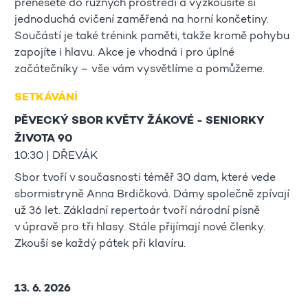
přenesete do různých prostředí a vyzkoušíte si
jednoduchá cvičení zaměřená na horní končetiny.
Součástí je také trénink paměti, takže kromě pohybu
zapojíte i hlavu. Akce je vhodná i pro úplné
začátečníky – vše vám vysvětlíme a pomůžeme.
SETKÁVÁNÍ
PĚVECKÝ SBOR KVĚTY ŽÁKOVÉ - SENIORKY
ŽIVOTA 90
10:30 | DŘEVÁK
Sbor tvoří v současnosti téměř 30 dam, které vede
sbormistryně Anna Brdičková. Dámy společně zpívají
už 36 let. Základní repertoár tvoří národní písně
v úpravě pro tři hlasy. Stále přijímají nové členky.
Zkouší se každý pátek při klavíru.
13. 6. 2026