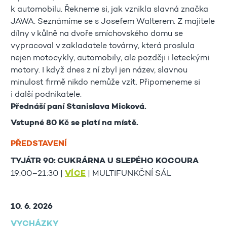
k automobilu. Řekneme si, jak vznikla slavná značka
JAWA. Seznámíme se s Josefem Walterem. Z majitele
dílny v kůlně na dvoře smíchovského domu se
vypracoval v zakladatele továrny, která proslula
nejen motocykly, automobily, ale později i leteckými
motory. I když dnes z ní zbyl jen název, slavnou
minulost firmě nikdo nemůže vzít. Připomeneme si
i další podnikatele.
Přednáší paní Stanislava Micková.
Vstupné 80 Kč se platí na místě.
PŘEDSTAVENÍ
TYJÁTR 90: CUKRÁRNA U SLEPÉHO KOCOURA
19:00–21:30 |
VÍCE
| MULTIFUNKČNÍ SÁL
10. 6. 2026
VYCHÁZKY