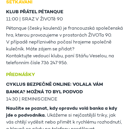
SETKÁVÁNÍ
KLUB PŘÁTEL PÉTANQUE
11:00 | SRAZ V ŽIVOTě 90
Pétanque (česky koulená) je francouzská společenská
hra, kterou provozujeme v prostorách ŽIVOTa 90.
V případě nepříznivého počasí hrajeme společně
kulečník. Máte zájem se přidat?
Kontaktujte vedoucí klubu, paní Stáňu Veselou, na
telefonním čísle 736 247 956.
PŘEDNÁŠKY
CYKLUS BEZPEČNĚ ONLINE: VOLALA VÁM
BANKA? MOŽNÁ TO BYL PODVOD
14:30 | REMINISCENCE
Naučíte se poznat, kdy opravdu volá banka a kdy
jde o podvodníka.
Ukážeme si nejčastější triky, jak
vás chtějí vyděsit nebo přimět k rychlému rozhodnutí,