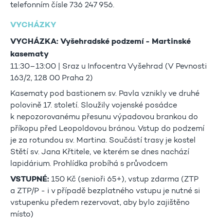
telefonním čísle 736 247 956.
VYCHÁZKY
VYCHÁZKA: Vyšehradské podzemí - Martinské
kasematy
11:30–13:00 | Sraz u Infocentra Vyšehrad (V Pevnosti
163/2, 128 00 Praha 2)
Kasematy pod bastionem sv. Pavla vznikly ve druhé
polovině 17. století. Sloužily vojenské posádce
k nepozorovanému přesunu výpadovou brankou do
příkopu před Leopoldovou bránou. Vstup do podzemí
je za rotundou sv. Martina. Součástí trasy je kostel
Stětí sv. Jana Křtitele, ve kterém se dnes nachází
lapidárium. Prohlídka probíhá s průvodcem
VSTUPNÉ:
150 Kč (senioři 65+), vstup zdarma (ZTP
a ZTP/P - i v případě bezplatného vstupu je nutné si
vstupenku předem rezervovat, aby bylo zajištěno
místo)