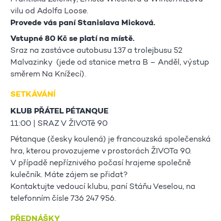
vilu od Adolfa Loose.
Provede vás paní Stanislava Micková.
Vstupné 80 Kč se platí na místě.
Sraz na zastávce autobusu 137 a trolejbusu 52
Malvazinky (jede od stanice metra B – Anděl, výstup
směrem Na Knížecí).
SETKÁVÁNÍ
KLUB PŘÁTEL PÉTANQUE
11:00 | SRAZ V ŽIVOTě 90
Pétanque (česky koulená) je francouzská společenská
hra, kterou provozujeme v prostorách ŽIVOTa 90.
V případě nepříznivého počasí hrajeme společně
kulečník. Máte zájem se přidat?
Kontaktujte vedoucí klubu, paní Stáňu Veselou, na
telefonním čísle 736 247 956.
PŘEDNÁŠKY