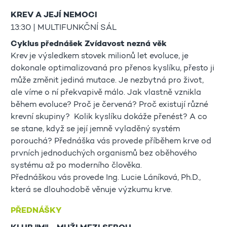
KREV A JEJÍ NEMOCI
13:30 | MULTIFUNKČNÍ SÁL
Cyklus přednášek Zvídavost nezná věk
Krev je výsledkem stovek milionů let evoluce, je
dokonale optimalizovaná pro přenos kyslíku, přesto ji
může změnit jediná mutace. Je nezbytná pro život,
ale víme o ní překvapivě málo. Jak vlastně vznikla
během evoluce? Proč je červená? Proč existují různé
krevní skupiny? Kolik kyslíku dokáže přenést? A co
se stane, když se její jemně vyladěný systém
porouchá? Přednáška vás provede příběhem krve od
prvních jednoduchých organismů bez oběhového
systému až po moderního člověka.
Přednáškou vás provede Ing. Lucie Láníková, Ph.D.,
která se dlouhodobě věnuje výzkumu krve.
PŘEDNÁŠKY