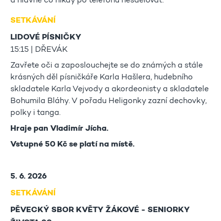
a hlavně co nikdy po telefonu nesdělovat.
SETKÁVÁNÍ
LIDOVÉ PÍSNIČKY
15:15 | DŘEVÁK
Zavřete oči a zaposlouchejte se do známých a stále
krásných děl písničkáře Karla Hašlera, hudebního
skladatele Karla Vejvody a akordeonisty a skladatele
Bohumila Bláhy. V pořadu Heligonky zazní dechovky,
polky i tanga.
Hraje pan Vladimír Jícha.
Vstupné 50 Kč se platí na místě.
5. 6. 2026
SETKÁVÁNÍ
PĚVECKÝ SBOR KVĚTY ŽÁKOVÉ - SENIORKY