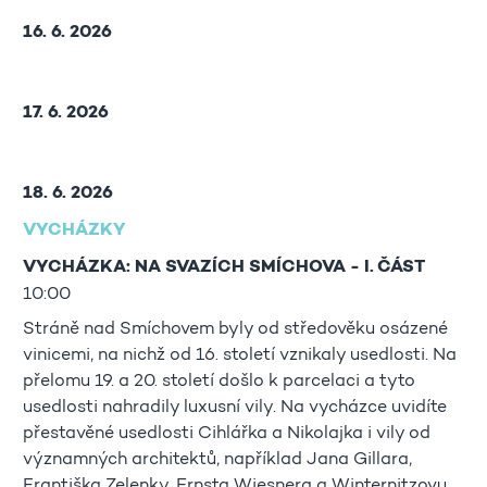
16. 6. 2026
17. 6. 2026
18. 6. 2026
VYCHÁZKY
VYCHÁZKA: NA SVAZÍCH SMÍCHOVA - I. ČÁST
10:00
Stráně nad Smíchovem byly od středověku osázené
vinicemi, na nichž od 16. století vznikaly usedlosti. Na
přelomu 19. a 20. století došlo k parcelaci a tyto
usedlosti nahradily luxusní vily. Na vycházce uvidíte
přestavěné usedlosti Cihlářka a Nikolajka i vily od
významných architektů, například Jana Gillara,
Františka Zelenky, Ernsta Wiesnera a Winternitzovu