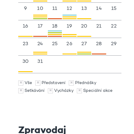
9
10
11
12
13
14
15
16
17
18
19
20
21
22
23
24
25
26
27
28
29
30
31
Vše
Představení
Přednášky
Setkávání
Vycházky
Speciální akce
Zpravodaj