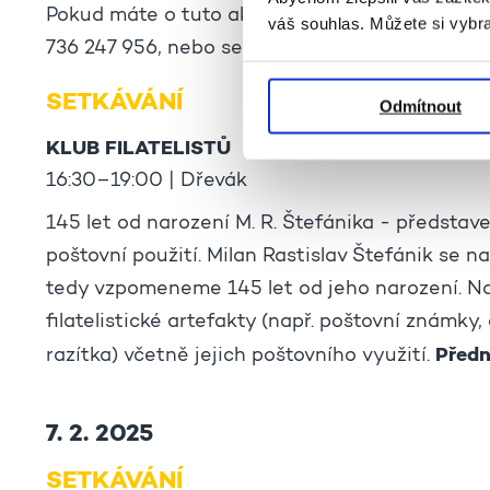
Pokud máte o tuto aktivitu zájem, obracejte s
váš souhlas. Můžete si vybra
736 247 956, nebo se přihlašujte v kanceláři 
SETKÁVÁNÍ
Odmítnout
KLUB FILATELISTŮ
16:30–19:00 | Dřevák
145 let od narození M. R. Štefánika - představ
poštovní použití. Milan Rastislav Štefánik se n
tedy vzpomeneme 145 let od jeho narození. 
filatelistické artefakty (např. poštovní známky,
Předn
razítka) včetně jejich poštovního využití.
7. 2. 2025
SETKÁVÁNÍ