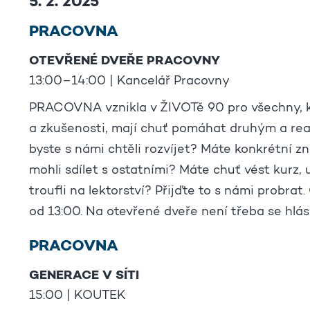
5. 2. 2025
PRACOVNA
OTEVŘENÉ DVEŘE PRACOVNY
13:00–14:00 | Kancelář Pracovny
PRACOVNA vznikla v ŽIVOTě 90 pro všechny, kte
a zkušenosti, mají chuť pomáhat druhým a rea
byste s námi chtěli rozvíjet? Máte konkrétní z
mohli sdílet s ostatními? Máte chuť vést kurz,
troufli na lektorství? Přijďte to s námi probr
od 13:00. Na otevřené dveře není třeba se hlási
PRACOVNA
GENERACE V SÍTI
15:00 | KOUTEK