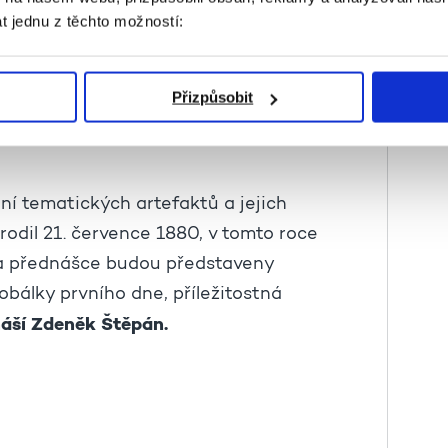
e přímo na Stáňu na telefonním čísle
t jednu z těchto možností:
Komunitního domu.
Přizpůsobit
ení tematických artefaktů a jejich
arodil 21. července 1880, v tomto roce
Na přednášce budou představeny
 obálky prvního dne, příležitostná
áší Zdeněk Štěpán.