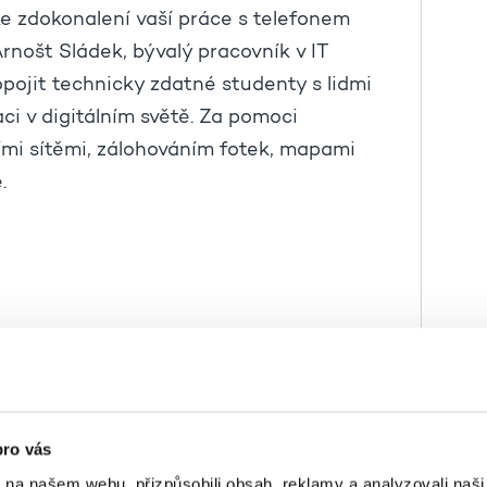
ke zdokonalení vaší práce s telefonem
Arnošt Sládek, bývalý pracovník v IT
pojit technicky zdatné studenty s lidmi
aci v digitálním světě. Za pomoci
ními sítěmi, zálohováním fotek, mapami
.
pro vás
o blízkého parku v jakékoliv roční době.
k na našem webu, přizpůsobili obsah, reklamy a analyzovali naš