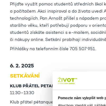
Přijďte využít pomoc studentů středních škol 
a počítačem. Akci inspiroval a do života uvedl 
technologiích. Pan Arnošt přišel s nápadem pro
staršího věku, kteří potřebují podporu v orient
studentů získáte asistenci s e-mailem, sociál
či nákupy online. Setkání probíhají individuálně
Přihlášky na telefonním čísle 705 507 951.
6. 2. 2025
SETKÁVÁNÍ
KLUB PŘÁTEL PETANQUE
11:30–13:30
Pomozte nám vylepšit web 
Klub přátel pétanque - tato hra se chodí hrát d
Abychom zlepšili váš zážite