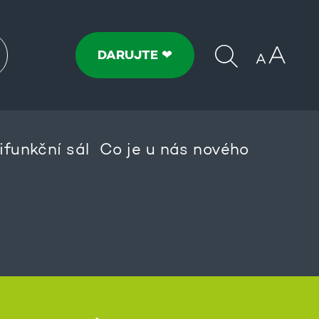
DARUJTE ❤
ifunkční sál
Co je u nás nového