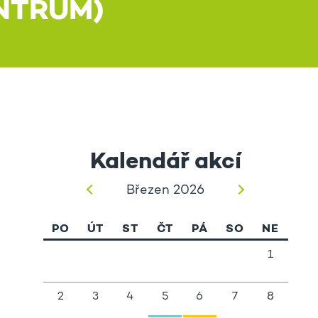
NTRUM)
Kalendář akcí
Březen 2026
PO
ÚT
ST
ČT
PÁ
SO
NE
1
2
3
4
5
6
7
8