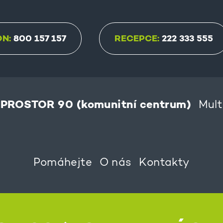
ON:
800 157 157
RECEPCE:
222 333 555
PROSTOR 90 (komunitní centrum)
Mult
Pomáhejte
O nás
Kontakty