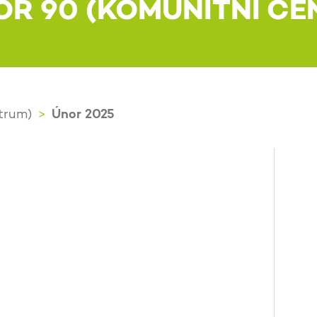
OR 90 (KOMUNITNÍ CE
Únor 2025
trum)