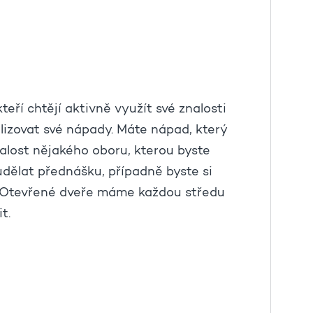
ří chtějí aktivně využít své znalosti
lizovat své nápady. Máte nápad, který
nalost nějakého oboru, kterou byste
 udělat přednášku, případně byste si
at. Otevřené dveře máme každou středu
t.