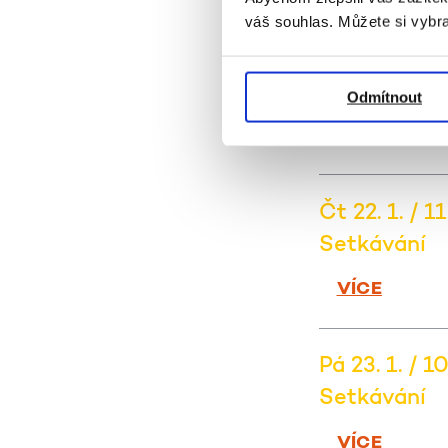
váš souhlas. Můžete si vybra
Út 20. 1. / 1
Setkávání
Odmítnout
VÍCE
Čt 22. 1. / 1
Setkávání
VÍCE
Pá 23. 1. / 1
Setkávání
VÍCE