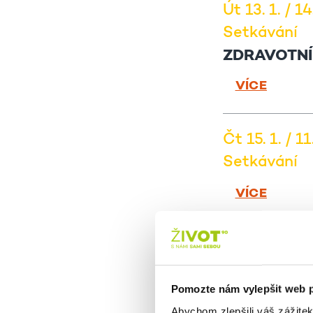
Út 13. 1. / 1
Setkávání
ZDRAVOTNÍ
VÍCE
Čt 15. 1. / 1
Setkávání
VÍCE
Pá 16. 1. / 1
Setkávání
Pomozte nám vylepšit web 
VÍCE
Abychom zlepšili váš zážite