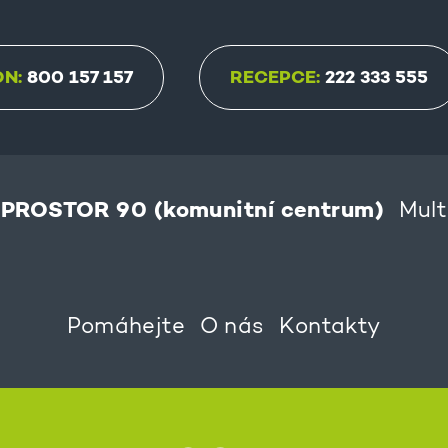
ON:
800 157 157
RECEPCE:
222 333 555
PROSTOR 90 (komunitní centrum)
Mult
Pomáhejte
O nás
Kontakty