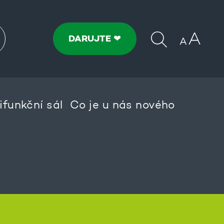
DARUJTE ❤
ifunkční sál
Co je u nás nového