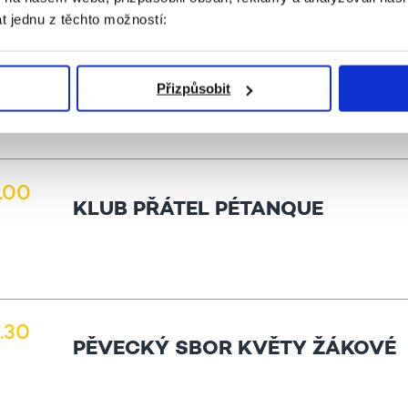
t jednu z těchto možností:
4.00
HRAJEME DESKOVKY
Přizpůsobit
1.00
KLUB PŘÁTEL PÉTANQUE
0.30
PĚVECKÝ SBOR KVĚTY ŽÁKOVÉ