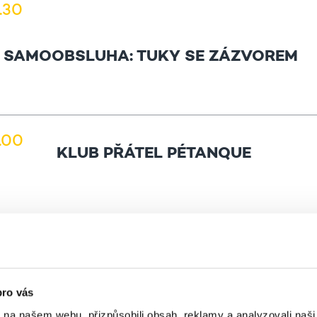
4.30
 SAMOOBSLUHA: TUKY SE ZÁZVOREM
1.00
KLUB PŘÁTEL PÉTANQUE
0.30
PĚVECKÝ SBOR KVĚTY ŽÁKOVÉ
pro vás
k na našem webu, přizpůsobili obsah, reklamy a analyzovali naš