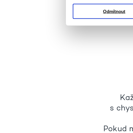
Odmítnout
Kaž
s chy
Pokud m