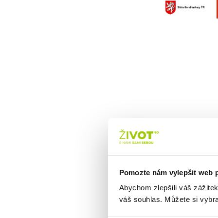
Chcete 
Pomozte nám vylepšit web 
Stá
Abychom zlepšili váš zážite
váš souhlas. Můžete si vybra