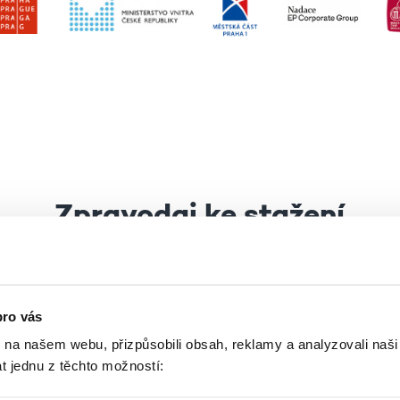
Zpravodaj ke stažení
mít přehled o aktuálním dění a plá
akcích?
pro vás
hněte si nové číslo našeho zpravod
k na našem webu, přizpůsobili obsah, reklamy a analyzovali naš
t jednu z těchto možností: