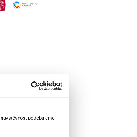
novaných
aje!
i návštěvnost potřebujeme