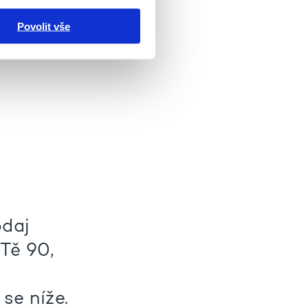
Povolit vše
odaj
Tě 90,
se níže.