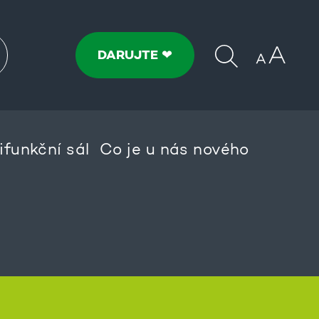
DARUJTE ❤
ifunkční sál
Co je u nás nového