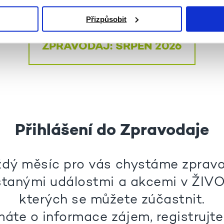
ZPRAVODAJ: ČERVENEC 2026
Přizpůsobit
ZPRAVODAJ: SRPEN 2026
Přihlášení do Zpravodaje
dý měsíc pro vás chystáme zprav
stanými událostmi a akcemi v ŽIVO
kterých se můžete zúčastnit.
áte o informace zájem, registrujte 