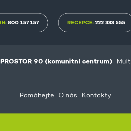
ON:
800 157 157
RECEPCE:
222 333 555
PROSTOR 90 (komunitní centrum)
Mult
Pomáhejte
O nás
Kontakty