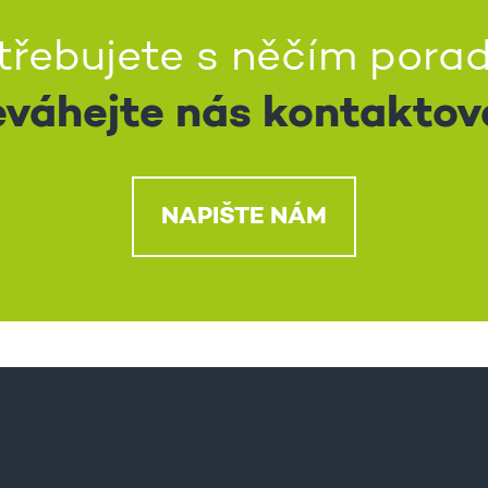
třebujete s něčím porad
váhejte nás kontaktov
NAPIŠTE NÁM