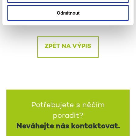
Veronika Gorylová 773 200 071
Veronika.gorylova@zivot90.cz
Odmítnout
ZPĚT NA VÝPIS
Potřebujete s něčím
poradit?
Neváhejte nás kontaktovat.