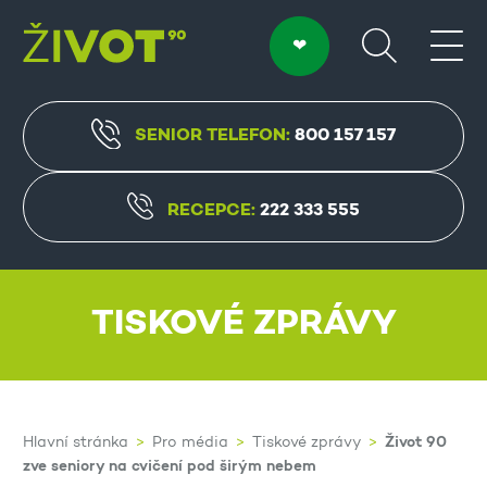
SENIOR TELEFON:
800 157 157
RECEPCE:
222 333 555
TISKOVÉ ZPRÁVY
Život 90
Hlavní stránka
Pro média
Tiskové zprávy
zve seniory na cvičení pod širým nebem