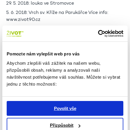
29. 5. 2018: louka ve Stromovce
5. 6. 2018: Vrch sv. Kříže na Parukářce Více info:
www.zivot90.cz
O Životě
90 Život 90 je nezisková organizace založená v roce
1990 s cílem umožnit seniorům žít plnohodnotný život
tam, kde to mají rádi – doma. S tímto cílem vede i své
Pomozte nám vylepšit web pro vás
aktivity – je provozovatelem Senior telefonu (800 157
Abychom zlepšili váš zážitek na našem webu,
157), bezplatné linky důvěry pro seniory v ČR.
přizpůsobili obsah, reklamy a analyzovali naši
Poskytuje také Tísňovou péči Života 90, bezplatné
návštěvnost potřebujeme váš souhlas. Můžete si vybrat
poradenství, pečovatelskou službu nebo široké
jednu z těchto možností:
spektrum aktivizačních programů. Ve svém pražském
sídle provozuje Odlehčovací centrum Života 90
a Divadlo U Valšů. Součástí je také jedno z největších
dobrovolnických center zaměřené na seniory v České
Povolit vše
republice.
Pro více informací a fotografií prosím kontaktujte:
Přizpůsobit