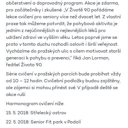
občerstvení a doprovodný program. Akce je zdarma,
pro začátečníky i zkušené. „V Životě 90 pořádáme
lekce cvičení pro seniory více než dvacet let. Z vlastní
praxe tak můžeme potvrdit, že pohybová aktivita je
jedním z nejúčinnějších a nejlevnějších léků pro
udržení zdraví ve vyšším věku. Letos poprvé jsme se
proto v tomto duchu rozhodli oslovit i širší veřejnost.
Vycházíme do pražských ulic s cílem motivovat starší
generaci k pohybu a prevenci,“ říká Jan Lorman,
ředitel Života 90.
Série cvičení v pražských parcích bude probíhat vždy
od 10 – 12 hodin. Cvičební podložky budou zajištěny,
ale zájemci si mohou přinést své. V případě deště se
akce ruší.
Harmonogram cvičení níže:
15. 5. 2018: Střelecký ostrov
22. 5. 2018: Senior Fit park v Podolí