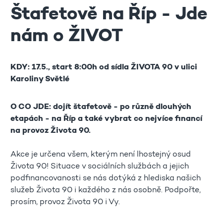
Štafetově na Říp - Jde
nám o ŽIVOT
KDY: 17.5., start 8:00h od
sídla ŽIVOTA 90 v ulici
Karoliny Světlé
O CO JDE: dojít štafetově - po různě dlouhých
etapách - na Říp a také vybrat co nejvíce financí
na provoz Života 90.
Akce je určena všem, kterým není lhostejný osud
Života 90! Situace v sociálních službách a jejich
podfinancovanosti se nás dotýká z hlediska našich
služeb Života 90 i každého z nás osobně. Podpořte,
prosím, provoz Života 90 i Vy.