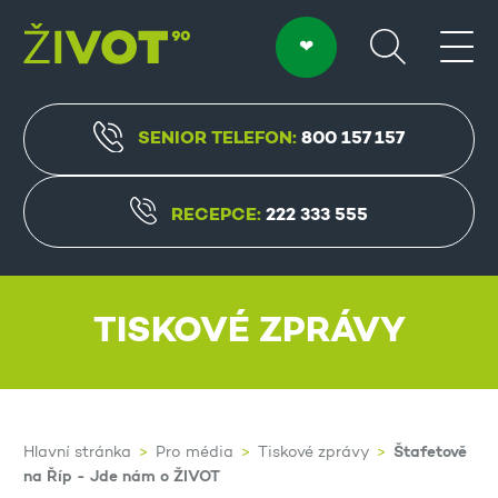
SENIOR TELEFON:
800 157 157
RECEPCE:
222 333 555
TISKOVÉ ZPRÁVY
Štafetově
Hlavní stránka
Pro média
Tiskové zprávy
na Říp - Jde nám o ŽIVOT