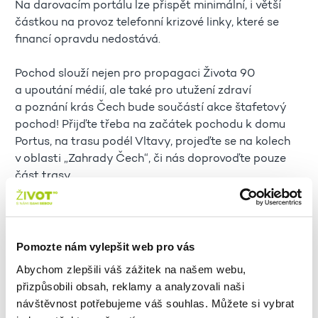
Na darovacím portálu lze přispět minimální, i větší
částkou na provoz telefonní krizové linky, které se
financí opravdu nedostává.
Pochod slouží nejen pro propagaci Života 90
a upoutání médií, ale také pro utužení zdraví
a poznání krás Čech bude součástí akce štafetový
pochod! Přijďte třeba na začátek pochodu k domu
Portus, na trasu podél Vltavy, projeďte se na kolech
v oblasti „Zahrady Čech“, či nás doprovoďte pouze
část trasy.
On-line přihlášku na štafetový pochod
naleznete
ZDE
.
Pomozte nám vylepšit web pro vás
Abychom zlepšili váš zážitek na našem webu,
přizpůsobili obsah, reklamy a analyzovali naši
návštěvnost potřebujeme váš souhlas. Můžete si vybrat