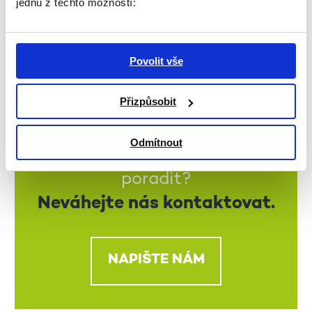
jednu z těchto možností:
ZPĚT NA VÝPIS
Povolit vše
Přizpůsobit
Odmítnout
Potřebujete s něčím
poradit?
Neváhejte nás kontaktovat.
NAPIŠTE NÁM