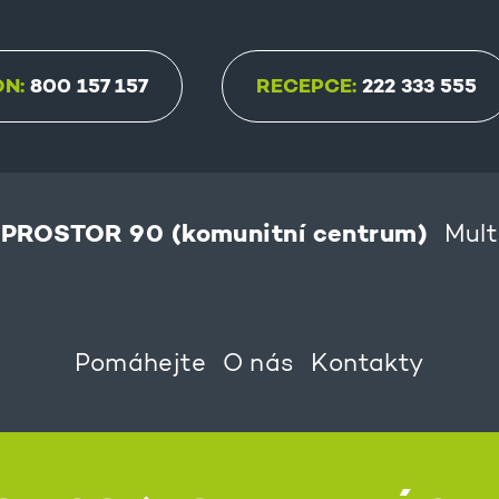
ON:
800 157 157
RECEPCE:
222 333 555
PROSTOR 90 (komunitní centrum)
Mult
Pomáhejte
O nás
Kontakty