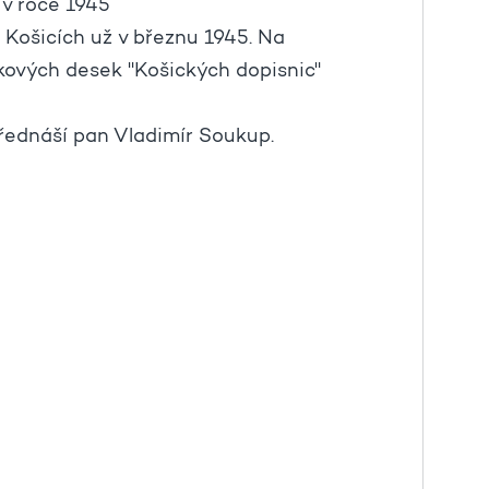
 v roce 1945
Košicích už v březnu 1945. Na
ových desek "Košických dopisnic"
řednáší pan Vladimír Soukup.