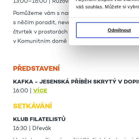
13:00–16:00 | Růžovka
váš souhlas. Můžete si vybra
Pomůžeme vám s nastavením telefonu, tabletu
s něčím poradit, neváhejte se na nás obrátit. P
Odmítnout
čtvrtek v prostorách Komunitního domu. Na př
v Komunitním domě nebo na recepci.
PŘEDSTAVENÍ
KAFKA - JESENSKÁ PŘÍBĚH SKRYTÝ V DOP
VÍCE
16:00 |
SETKÁVÁNÍ
KLUB FILATELISTŮ
16:30 | Dřevák