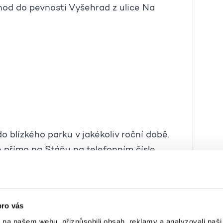
hod do pevnosti Vyšehrad z ulice Na
o blízkého parku v jakékoliv roční době.
e přímo na Stáňu na telefonním čísle
omunitního centra.
pro vás
k na našem webu, přizpůsobili obsah, reklamy a analyzovali naš