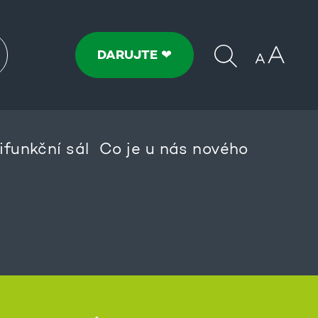
DARUJTE ❤
ifunkční sál
Co je u nás nového