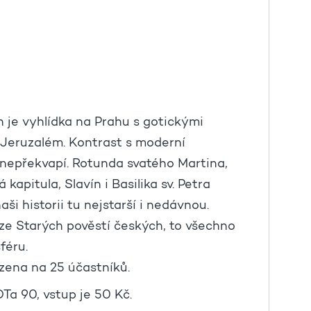
je vyhlídka na Prahu s gotickými
ý Jeruzalém. Kontrast s moderní
ž nepřekvapí. Rotunda svatého Martina,
kapitula, Slavín i Basilika sv. Petra
i historii tu nejstarší i nedávnou.
ze Starých pověstí českých, to všechno
sféru.
zena na 25 účastníků.
Ta 90, vstup je 50 Kč.