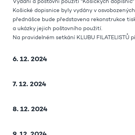
Vydání a poštovní použití "Košických dopisnic"
Košické dopisnice byly vydány v osvobozených 
přednášce bude představena rekonstrukce tisk
a ukázky jejich poštovního použití.
Na pravidelném setkání KLUBU FILATELISTŮ p
6. 12. 2024
7. 12. 2024
8. 12. 2024
9. 12. 2024