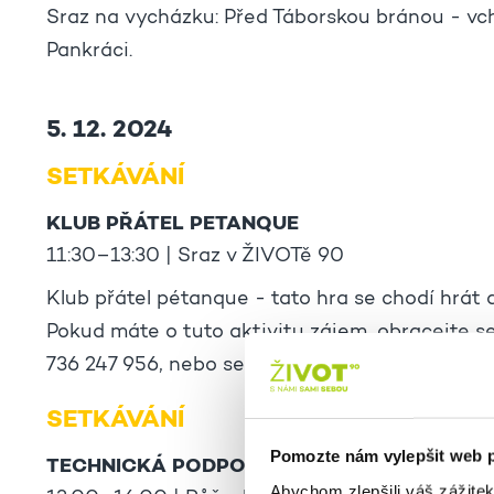
Sraz na vycházku: Před Táborskou bránou - vc
Pankráci.
5. 12. 2024
SETKÁVÁNÍ
KLUB PŘÁTEL PETANQUE
11:30–13:30 | Sraz v ŽIVOTě 90
Klub přátel pétanque - tato hra se chodí hrát d
Pokud máte o tuto aktivitu zájem, obracejte s
736 247 956, nebo se přihlašujte v kanceláři K
SETKÁVÁNÍ
Pomozte nám vylepšit web 
TECHNICKÁ PODPORA
Abychom zlepšili váš zážite