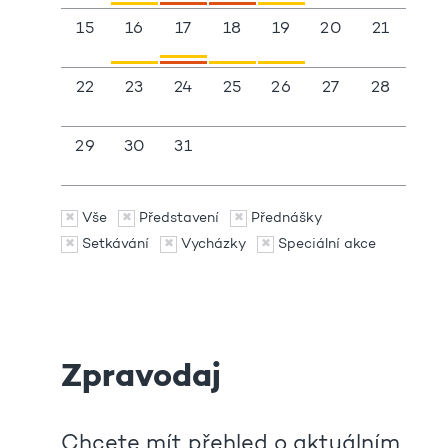
15
16
17
18
19
20
21
22
23
24
25
26
27
28
29
30
31
Vše
Představení
Přednášky
Setkávání
Vycházky
Speciální akce
Zpravodaj
Chcete mít přehled o aktuálním