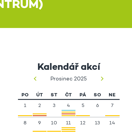
NTRUM)
Kalendář akcí
Prosinec 2025
PO
ÚT
ST
ČT
PÁ
SO
NE
1
2
3
4
5
6
7
8
9
10
11
12
13
14