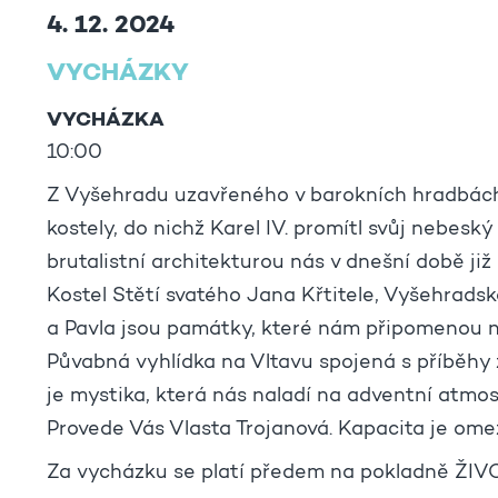
4. 12. 2024
VYCHÁZKY
VYCHÁZKA
10:00
Z Vyšehradu uzavřeného v barokních hradbách 
kostely, do nichž Karel IV. promítl svůj nebesk
brutalistní architekturou nás v dnešní době ji
Kostel Stětí svatého Jana Křtitele, Vyšehradská 
a Pavla jsou památky, které nám připomenou naš
Půvabná vyhlídka na Vltavu spojená s příběhy 
je mystika, která nás naladí na adventní atmo
Provede Vás Vlasta Trojanová. Kapacita je ome
Za vycházku se platí předem na pokladně ŽIVO