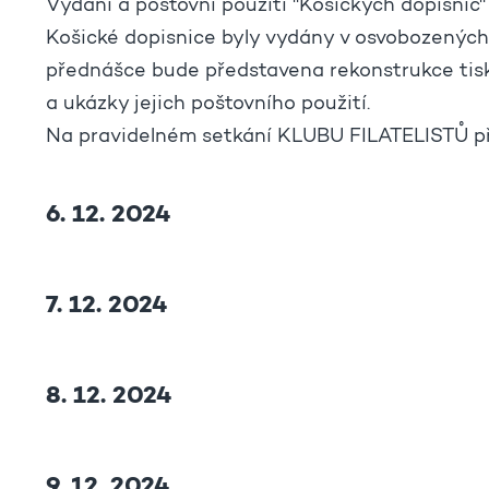
Vydání a poštovní použití "Košických dopisnic"
Košické dopisnice byly vydány v osvobozených 
přednášce bude představena rekonstrukce tisk
a ukázky jejich poštovního použití.
Na pravidelném setkání KLUBU FILATELISTŮ p
6. 12. 2024
7. 12. 2024
8. 12. 2024
9. 12. 2024