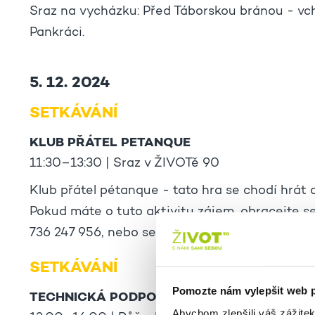
Sraz na vycházku: Před Táborskou bránou - vc
Pankráci.
5. 12. 2024
SETKÁVÁNÍ
KLUB PŘÁTEL PETANQUE
11:30–13:30 | Sraz v ŽIVOTě 90
Klub přátel pétanque - tato hra se chodí hrát d
Pokud máte o tuto aktivitu zájem, obracejte s
736 247 956, nebo se přihlašujte v kanceláři K
SETKÁVÁNÍ
Pomozte nám vylepšit web 
TECHNICKÁ PODPORA
Abychom zlepšili váš zážite