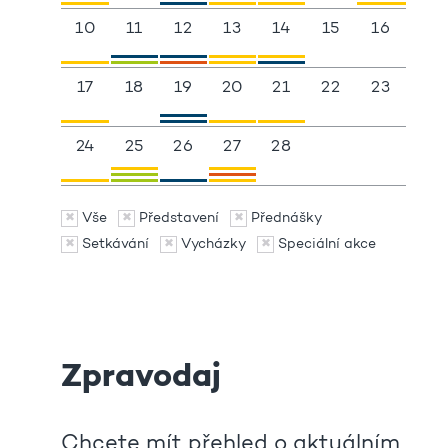
10
11
12
13
14
15
16
17
18
19
20
21
22
23
24
25
26
27
28
Vše
Představení
Přednášky
Setkávání
Vycházky
Speciální akce
Zpravodaj
Chcete mít přehled o aktuálním