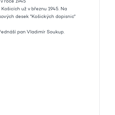
 v roce 1945
Košicích už v březnu 1945. Na
ových desek "Košických dopisnic"
řednáší pan Vladimír Soukup.