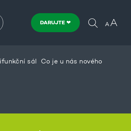
DARUJTE ❤
ifunkční sál
Co je u nás nového