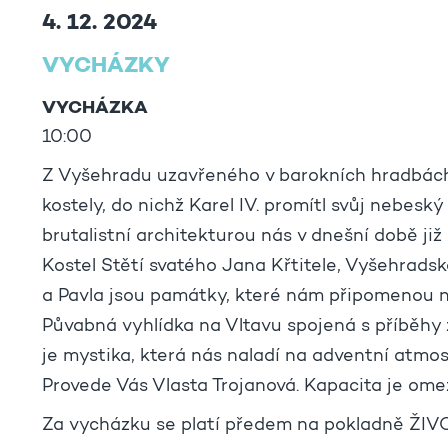
4. 12. 2024
VYCHÁZKY
VYCHÁZKA
10:00
Z Vyšehradu uzavřeného v barokních hradbách 
kostely, do nichž Karel IV. promítl svůj nebesk
brutalistní architekturou nás v dnešní době ji
Kostel Stětí svatého Jana Křtitele, Vyšehradská 
a Pavla jsou památky, které nám připomenou naš
Půvabná vyhlídka na Vltavu spojená s příběhy 
je mystika, která nás naladí na adventní atmo
Provede Vás Vlasta Trojanová. Kapacita je ome
Za vycházku se platí předem na pokladně ŽIVO