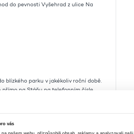
hod do pevnosti Vyšehrad z ulice Na
o blízkého parku v jakékoliv roční době.
e přímo na Stáňu na telefonním čísle
omunitního centra.
pro vás
k na našem webu, přizpůsobili obsah, reklamy a analyzovali naš