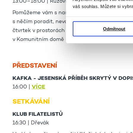
13:00–16:00 | Růžovka
váš souhlas. Můžete si vybra
Pomůžeme vám s nastavením telefonu, tabletu
s něčím poradit, neváhejte se na nás obrátit. P
Odmítnout
čtvrtek v prostorách Komunitního domu. Na př
v Komunitním domě nebo na recepci.
PŘEDSTAVENÍ
KAFKA - JESENSKÁ PŘÍBĚH SKRYTÝ V DOP
VÍCE
16:00 |
SETKÁVÁNÍ
KLUB FILATELISTŮ
16:30 | Dřevák