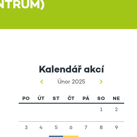
NTRUM)
Kalendář akcí
Únor 2025
PO
ÚT
ST
ČT
PÁ
SO
NE
1
2
3
4
5
6
7
8
9