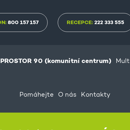
ON:
800 157 157
RECEPCE:
222 333 555
PROSTOR 90 (komunitní centrum)
Mult
Pomáhejte
O nás
Kontakty