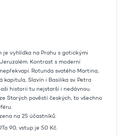
je vyhlídka na Prahu s gotickými
ý Jeruzalém. Kontrast s moderní
ž nepřekvapí. Rotunda svatého Martina,
kapitula, Slavín i Basilika sv. Petra
i historii tu nejstarší i nedávnou.
ze Starých pověstí českých, to všechno
sféru.
zena na 25 účastníků.
Ta 90, vstup je 50 Kč.