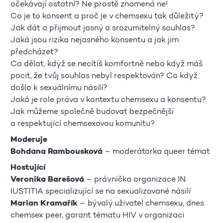
očekávají ostatní? Ne prostě znamená ne!
Co je to konsent a proč je v chemsexu tak důležitý?
Jak dát a přijmout jasný a srozumitelný souhlas?
Jaká jsou rizika nejasného konsentu a jak jim
předcházet?
Co dělat, když se necítíš komfortně nebo když máš
pocit, že tvůj souhlas nebyl respektován? Co když
došlo k sexuálnímu násilí?
Jaká je role práva v kontextu chemsexu a konsentu?
Jak můžeme společně budovat bezpečnější
a respektující chemsexovou komunitu?
Moderuje
Bohdana Rambousková
– moderátorka queer témat
Hostující
Veronika Barešová
– právnička organizace IN
IUSTITIA specializující se na sexualizované násilí
Marian Kramařík
– bývalý uživatel chemsexu, dnes
chemsex peer, garant tématu HIV v organizaci