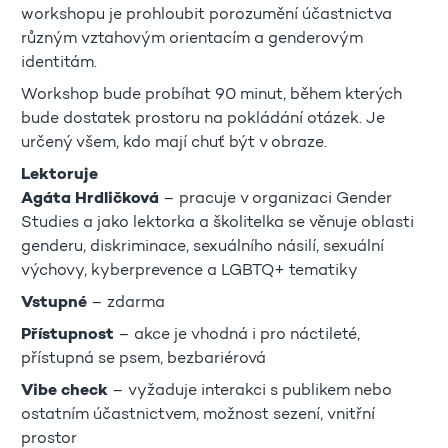
workshopu je prohloubit porozumění účastnictva
různým vztahovým orientacím a genderovým
identitám.
Workshop bude probíhat 90 minut, během kterých
bude dostatek prostoru na pokládání otázek. Je
určený všem, kdo mají chuť být v obraze.
Lektoruje
Agáta Hrdličková
– pracuje v organizaci Gender
Studies a jako lektorka a školitelka se věnuje oblasti
genderu, diskriminace, sexuálního násilí, sexuální
výchovy, kyberprevence a LGBTQ+ tematiky
Vstupné
– zdarma
Přístupnost
– akce je vhodná i pro náctileté,
přístupná se psem, bezbariérová
Vibe check
– vyžaduje interakci s publikem nebo
ostatním účastnictvem, možnost sezení, vnitřní
prostor