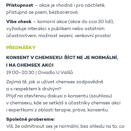
Přístupnost
– akce je vhodná i pro náctileté,
přístupná se psem, bezbariérová
Vibe check
– komorní akce (akce do cca 30 lidí),
vyžaduje interakci s publikem nebo ostatním
účastnictvem, možnost sezení, venkovní prostor
PŘEDNÁŠKY
KONSENT V CHEMSEXU: ŘÍCT NE JE NORMÁLNÍ,
I NA CHEMSEX AKCI
19:00–20:30 | Divadlo U Valšů
Zajímá tě, jak si užívat chemsex zodpovědně
a s respektem k druhým?
Přijď na otevřenou diskusi o konsentu (souhlasu)
v chemsexu, kde se setkáš s účastníky chemsex akcí
i expertkami z oblasti terapie, práva, konsentu.
Společně probereme:
Víš, že odmítnout sex je normální, bez ohledu na to, co