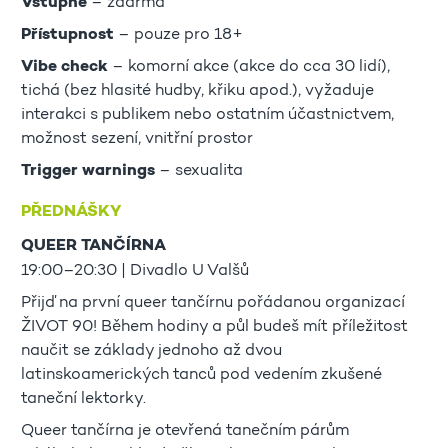
Vstupné
– zdarma
Přístupnost
– pouze pro 18+
Vibe check
– komorní akce (akce do cca 30 lidí),
tichá (bez hlasité hudby, křiku apod.), vyžaduje
interakci s publikem nebo ostatním účastnictvem,
možnost sezení, vnitřní prostor
Trigger warnings
– sexualita
PŘEDNÁŠKY
QUEER TANČÍRNA
19:00–20:30 | Divadlo U Valšů
Přijď na první queer tančírnu pořádanou organizací
ŽIVOT 90! Během hodiny a půl budeš mít příležitost
naučit se základy jednoho až dvou
latinskoamerických tanců pod vedením zkušené
taneční lektorky.
Queer tančírna je otevřená tanečním párům