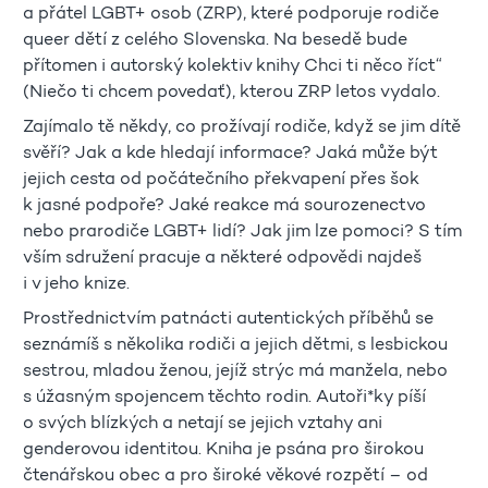
a přátel LGBT+ osob (ZRP), které podporuje rodiče
queer dětí z celého Slovenska. Na besedě bude
přítomen i autorský kolektiv knihy Chci ti něco říct“
(Niečo ti chcem povedať), kterou ZRP letos vydalo.
Zajímalo tě někdy, co prožívají rodiče, když se jim dítě
svěří? Jak a kde hledají informace? Jaká může být
jejich cesta od počátečního překvapení přes šok
k jasné podpoře? Jaké reakce má sourozenectvo
nebo prarodiče LGBT+ lidí? Jak jim lze pomoci? S tím
vším sdružení pracuje a některé odpovědi najdeš
i v jeho knize.
Prostřednictvím patnácti autentických příběhů se
seznámíš s několika rodiči a jejich dětmi, s lesbickou
sestrou, mladou ženou, jejíž strýc má manžela, nebo
s úžasným spojencem těchto rodin. Autoři*ky píší
o svých blízkých a netají se jejich vztahy ani
genderovou identitou. Kniha je psána pro širokou
čtenářskou obec a pro široké věkové rozpětí – od