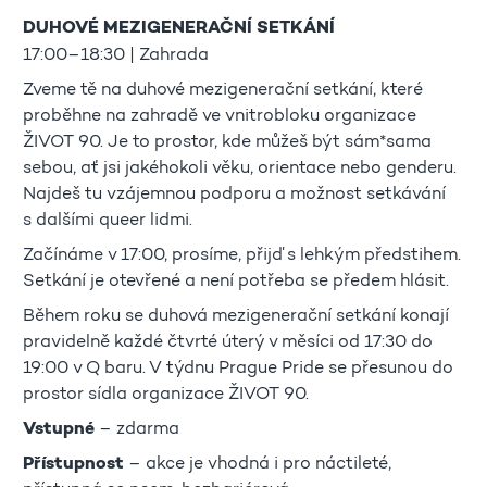
DUHOVÉ MEZIGENERAČNÍ SETKÁNÍ
17:00–18:30 | Zahrada
Zveme tě na duhové mezigenerační setkání, které
proběhne na zahradě ve vnitrobloku organizace
ŽIVOT 90. Je to prostor, kde můžeš být sám*sama
sebou, ať jsi jakéhokoli věku, orientace nebo genderu.
Najdeš tu vzájemnou podporu a možnost setkávání
s dalšími queer lidmi.
Začínáme v 17:00, prosíme, přijď s lehkým předstihem.
Setkání je otevřené a není potřeba se předem hlásit.
Během roku se duhová mezigenerační setkání konají
pravidelně každé čtvrté úterý v měsíci od 17:30 do
19:00 v Q baru. V týdnu Prague Pride se přesunou do
prostor sídla organizace ŽIVOT 90.
Vstupné
– zdarma
Přístupnost
– akce je vhodná i pro náctileté,