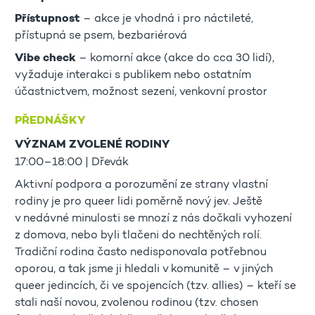
Přístupnost
– akce je vhodná i pro náctileté,
přístupná se psem, bezbariérová
Vibe check
– komorní akce (akce do cca 30 lidí),
vyžaduje interakci s publikem nebo ostatním
účastnictvem, možnost sezení, venkovní prostor
PŘEDNÁŠKY
VÝZNAM ZVOLENÉ RODINY
17:00–18:00 | Dřevák
Aktivní podpora a porozumění ze strany vlastní
rodiny je pro queer lidi poměrně nový jev. Ještě
v nedávné minulosti se mnozí z nás dočkali vyhození
z domova, nebo byli tlačeni do nechtěných rolí.
Tradiční rodina často nedisponovala potřebnou
oporou, a tak jsme ji hledali v komunitě – v jiných
queer jedincích, či ve spojencích (tzv. allies) – kteří se
stali naší novou, zvolenou rodinou (tzv. chosen