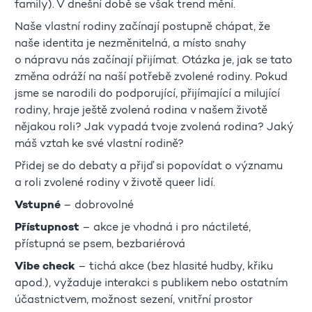
family). V dnešní době se však trend mění.
Naše vlastní rodiny začínají postupně chápat, že
naše identita je nezměnitelná, a místo snahy
o nápravu nás začínají přijímat. Otázka je, jak se tato
změna odráží na naší potřebě zvolené rodiny. Pokud
jsme se narodili do podporující, přijímající a milující
rodiny, hraje ještě zvolená rodina v našem životě
nějakou roli? Jak vypadá tvoje zvolená rodina? Jaký
máš vztah ke své vlastní rodině?
Přidej se do debaty a přijď si popovídat o významu
a roli zvolené rodiny v životě queer lidí.
Vstupné
– dobrovolné
Přístupnost
– akce je vhodná i pro náctileté,
přístupná se psem, bezbariérová
Vibe check
– tichá akce (bez hlasité hudby, křiku
apod.), vyžaduje interakci s publikem nebo ostatním
účastnictvem, možnost sezení, vnitřní prostor