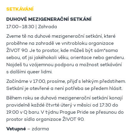
SETKÁVÁNÍ
DUHOVÉ MEZIGENERAČNÍ SETKÁNÍ
17:00–18:30 | Zahrada
Zveme tě na duhové mezigenerační setkání, které
proběhne na zahradě ve vnitrobloku organizace
ŽIVOT 90. Je to prostor, kde můžeš být sám*sama
sebou, ať jsi jakéhokoli věku, orientace nebo genderu.
Najdeš tu vzájemnou podporu a možnost setkávání
s dalšími queer lidmi.
Začínáme v 17:00, prosíme, přijď s lehkým předstihem.
Setkání je otevřené a není potřeba se předem hlásit.
Během roku se duhová mezigenerační setkání konají
pravidelně každé čtvrté úterý v měsíci od 17:30 do
19:00 v Q baru. V týdnu Prague Pride se přesunou do
prostor sídla organizace ŽIVOT 90.
Vstupné
– zdarma