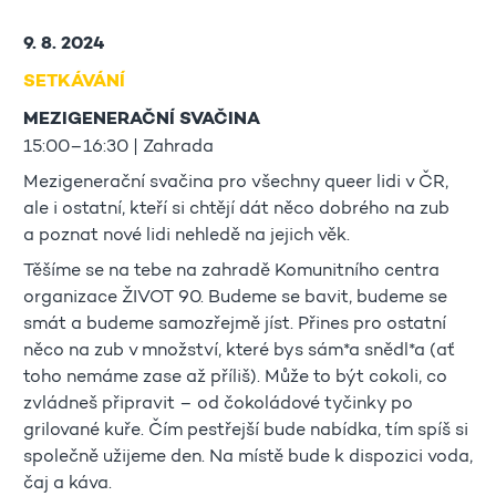
9. 8. 2024
SETKÁVÁNÍ
MEZIGENERAČNÍ SVAČINA
15:00–16:30 | Zahrada
Mezigenerační svačina pro všechny queer lidi v ČR,
ale i ostatní, kteří si chtějí dát něco dobrého na zub
a poznat nové lidi nehledě na jejich věk.
Těšíme se na tebe na zahradě Komunitního centra
organizace ŽIVOT 90. Budeme se bavit, budeme se
smát a budeme samozřejmě jíst. Přines pro ostatní
něco na zub v množství, které bys sám*a snědl*a (ať
toho nemáme zase až příliš). Může to být cokoli, co
zvládneš připravit – od čokoládové tyčinky po
grilované kuře. Čím pestřejší bude nabídka, tím spíš si
společně užijeme den. Na místě bude k dispozici voda,
čaj a káva.