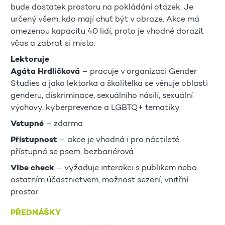
bude dostatek prostoru na pokládání otázek. Je
určený všem, kdo mají chuť být v obraze. Akce má
omezenou kapacitu 40 lidí, proto je vhodné dorazit
včas a zabrat si místo.
Lektoruje
Agáta Hrdličková
– pracuje v organizaci Gender
Studies a jako lektorka a školitelka se věnuje oblasti
genderu, diskriminace, sexuálního násilí, sexuální
výchovy, kyberprevence a LGBTQ+ tematiky
Vstupné
– zdarma
Přístupnost
– akce je vhodná i pro náctileté,
přístupná se psem, bezbariérová
Vibe check
– vyžaduje interakci s publikem nebo
ostatním účastnictvem, možnost sezení, vnitřní
prostor
PŘEDNÁŠKY