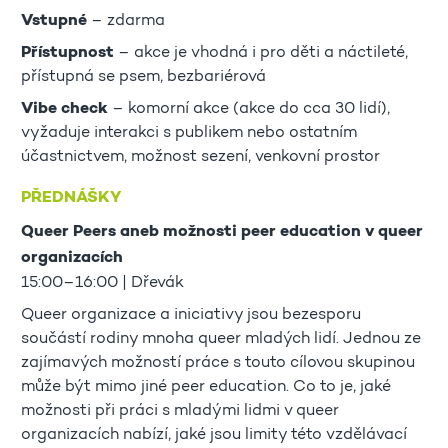
Vstupné
– zdarma
Přístupnost
– akce je vhodná i pro děti a náctileté,
přístupná se psem, bezbariérová
Vibe check
– komorní akce (akce do cca 30 lidí),
vyžaduje interakci s publikem nebo ostatním
účastnictvem, možnost sezení, venkovní prostor
PŘEDNÁŠKY
Queer Peers aneb možnosti peer education v queer
organizacích
15:00–16:00 | Dřevák
Queer organizace a iniciativy jsou bezesporu
součástí rodiny mnoha queer mladých lidí. Jednou ze
zajímavých možností práce s touto cílovou skupinou
může být mimo jiné peer education. Co to je, jaké
možnosti při práci s mladými lidmi v queer
organizacích nabízí, jaké jsou limity této vzdělávací