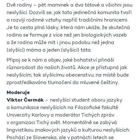
Dvě rodiny – pět maminek a dva tátové a všichni jsou
neslyšící. Dozvíš se, jak tato jedinečná komunita tvoří
a rozvíjí rodinné vztahy napříč tradičními hranicemi.
Je to cesta plná lásky, která nám ukáže, že skutečná
rodina se formuje z více než jen biologických vazeb
a že rodina může mít i jinou podobu než jedna
(slyšící) máma a jeden (slyšící) táta.
Připoj se k nám a objev, jaké bohatství přináší
různorodost do našich životů. Akce je přístupná jak
neslyšícím, tak slyšícímu obecenstvu; na místě bude
zprostředkováno tlumočení do mluvené češtiny.
Moderuje
Viktor Čermák
– neslyšící student oboru jazyky
a komunikace neslyšících na Filozofické fakultě
Univerzity Karlovy a moderátor Tichých zpráv
v organizaci Tichý svět. Momentálně se zabývá
lingvistikou znakových jazyků a kulturou neslyšících.
Pochází ze Slovenska, ale v patnácti letech se