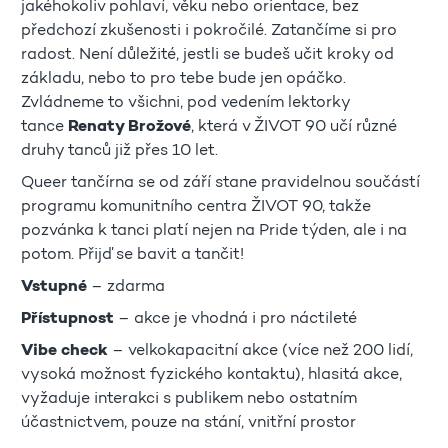
jakéhokoliv pohlaví, věku nebo orientace, bez
předchozí zkušenosti i pokročilé. Zatančíme si pro
radost. Není důležité, jestli se budeš učit kroky od
základu, nebo to pro tebe bude jen opáčko.
Zvládneme to všichni, pod vedením lektorky
tance
Renaty Brožové
, která v ŽIVOT 90 učí různé
druhy tanců již přes 10 let.
Queer tančírna se od září stane pravidelnou součástí
programu komunitního centra ŽIVOT 90, takže
pozvánka k tanci platí nejen na Pride týden, ale i na
potom. Přijď se bavit a tančit!
Vstupné
– zdarma
Přístupnost
– akce je vhodná i pro náctileté
Vibe check
– velkokapacitní akce (více než 200 lidí,
vysoká možnost fyzického kontaktu), hlasitá akce,
vyžaduje interakci s publikem nebo ostatním
účastnictvem, pouze na stání, vnitřní prostor