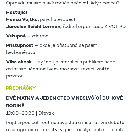
Opravdu musím o své rodiče pečovat, když nechci?
Hostující
Honza Vojtko,
psychoterapeut
Jaroslav Reichl Lorman,
ředitel organizace ŽIVOT 90
Vstupné
– zdarma
Přístupnost
– akce je přístupná se psem,
bezbariérová
Vibe check
– vyžaduje interakci s publikem nebo
ostatním účastnictvem, možnost sezení, vnitřní
prostor
PŘEDNÁŠKY
DVĚ MATKY A JEDEN OTEC V NESLYŠÍCÍ DUHOVÉ
RODINĚ
19:00–20:30 | Dřevák
Přijď si poslechnout neobvyklou a inspirativní debatu
o surogátním mateřství v queer neslyšících rodinách!