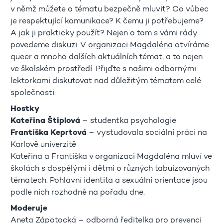
v němž můžete o tématu bezpečně mluvit? Co vůbec
je respektující komunikace? K čemu ji potřebujeme?
A jak ji prakticky použít? Nejen o tom s vámi rády
povedeme diskuzi. V
organizaci Magdaléna
otvíráme
queer a mnoho dalších aktuálních témat, a to nejen
ve školském prostředí. Přijďte s našimi odbornými
lektorkami diskutovat nad důležitým tématem celé
společnosti.
Hostky
Kateřina Štiplová
– studentka psychologie
Františka Keprtová
– vystudovala sociální práci na
Karlově univerzitě
Kateřina a Františka v organizaci Magdaléna mluví ve
školách s dospělými i dětmi o různých tabuizovaných
tématech. Pohlavní identita a sexuální orientace jsou
podle nich rozhodně na pořadu dne.
Moderuje
Aneta Zápotocká – odborná ředitelka pro prevenci