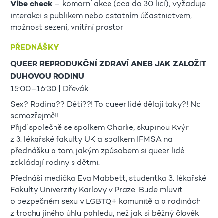
Vibe check
– komorní akce (cca do 30 lidí), vyžaduje
interakci s publikem nebo ostatním účastnictvem,
možnost sezení, vnitřní prostor
PŘEDNÁŠKY
QUEER REPRODUKČNÍ ZDRAVÍ ANEB JAK ZALOŽIT
DUHOVOU RODINU
15:00–16:30 | Dřevák
Sex? Rodina?? Děti??! To queer lidé dělají taky?! No
samozřejmě!!
Přijď společně se spolkem Charlie, skupinou Kvýr
z 3. lékařské fakulty UK a spolkem IFMSA na
přednášku o tom, jakým způsobem si queer lidé
zakládají rodiny s dětmi.
Přednáší medička Eva Mabbett, studentka 3. lékařské
Fakulty Univerzity Karlovy v Praze. Bude mluvit
o bezpečném sexu v LGBTQ+ komunitě a o rodinách
z trochu jiného úhlu pohledu, než jak si běžný člověk