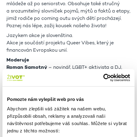
mládeže až po seniorstvo. Obsahuje také stručný
a srozumitelný slovníček pojmů, mýtů a faktů a etapy,
jimiž rodiče po coming outu svých dětí procházejí.
Poznej nás lépe, zažij kousek našeho života!
Jazykem akce je slovenština.
Akce je součástí projektu Queer Vibes, který je
financován Evropskou unií.
Moderuje
Roman Samotný
– novinář, LGBT+ aktivista a DJ,
z bratislavského queer projektu Tepláreň
Vstupné
– zdarma
Přístupnost
– akce je vhodná i pro náctileté
Pomozte nám vylepšit web pro vás
Vibe check
– komorní akce (akce do cca 30-50 lidí),
Abychom zlepšili váš zážitek na našem webu,
možnost sezení, vnitřní prostor
přizpůsobili obsah, reklamy a analyzovali naši
návštěvnost potřebujeme váš souhlas. Můžete si vybrat
jednu z těchto možností:
7. 8. 2024