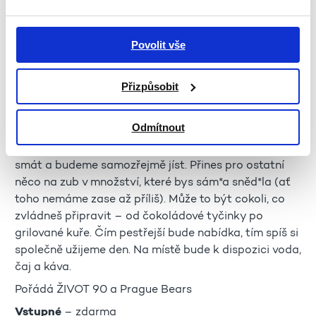
SETKÁVÁNÍ
MEZIGENERAČNÍ SVAČINA S PRAGUE BEARS
Povolit vše
15:00–16:30 | Zahrada
Mezigenerační svačina pro všechny queer lidi v ČR,
Přizpůsobit
ale i ostatní, kteří si chtějí dát něco dobrého na zub
a poznat nové lidi nehledě na jejich věk.
Odmítnout
Těšíme se na tebe na zahradě Komunitního centra
organizace ŽIVOT 90. Budeme se bavit, budeme se
smát a budeme samozřejmě jíst. Přines pro ostatní
něco na zub v množství, které bys sám*a sněd*la (ať
toho nemáme zase až příliš). Může to být cokoli, co
zvládneš připravit – od čokoládové tyčinky po
grilované kuře. Čím pestřejší bude nabídka, tím spíš si
společně užijeme den. Na místě bude k dispozici voda,
čaj a káva.
Pořádá ŽIVOT 90 a Prague Bears
Vstupné
– zdarma