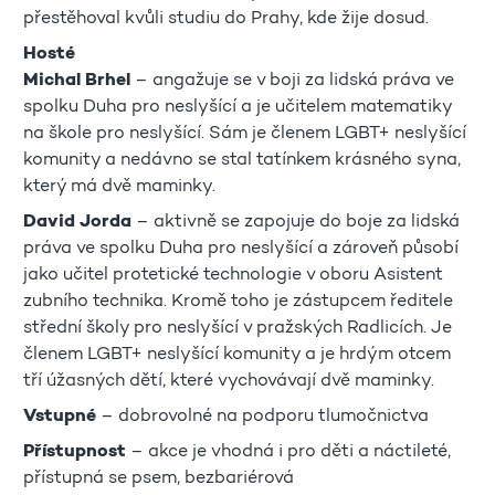
přestěhoval kvůli studiu do Prahy, kde žije dosud.
Hosté
Michal Brhel
– angažuje se v boji za lidská práva ve
spolku Duha pro neslyšící a je učitelem matematiky
na škole pro neslyšící. Sám je členem LGBT+ neslyšící
komunity a nedávno se stal tatínkem krásného syna,
který má dvě maminky.
David Jorda
– aktivně se zapojuje do boje za lidská
práva ve spolku Duha pro neslyšící a zároveň působí
jako učitel protetické technologie v oboru Asistent
zubního technika. Kromě toho je zástupcem ředitele
střední školy pro neslyšící v pražských Radlicích. Je
členem LGBT+ neslyšící komunity a je hrdým otcem
tří úžasných dětí, které vychovávají dvě maminky.
Vstupné
– dobrovolné na podporu tlumočnictva
Přístupnost
– akce je vhodná i pro děti a náctileté,
přístupná se psem, bezbariérová