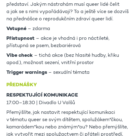
představí. Jakým nástrahám musí queer lidé čelit
a jak se s nimi vypořádávají? To a ještě více se dozvíš
na přednášce o reprodukčním zdraví queer lidí.
Vstupné
– zdarma
Přístupnost
– akce je vhodná i pro náctileté,
přístupná se psem, bezbariérová
Vibe check
– tichá akce (bez hlasité hudby, křiku
apod.), možnost sezení, vnitřní prostor
Trigger warnings
– sexuální témata
PŘEDNÁŠKY
RESPEKTUJÍCÍ KOMUNIKACE
17:00–18:30 | Divadlo U Valšů
Přemýšlíte, jak nastavit respektující komunikaci
v tématu queer se svým dítětem, spolužákem*čkou,
kamarádem*kou nebo známým*ou? Nebo přemýšlíte,
jak vytvořit mezi spolužactvem či přáteli prostředí,