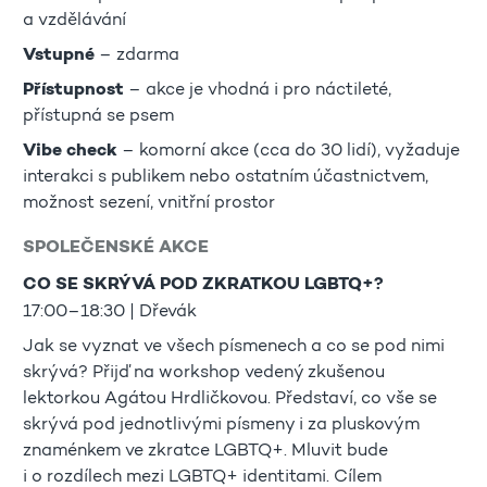
a vzdělávání
Vstupné
– zdarma
Přístupnost
– akce je vhodná i pro náctileté,
přístupná se psem
Vibe check
– komorní akce (cca do 30 lidí), vyžaduje
interakci s publikem nebo ostatním účastnictvem,
možnost sezení, vnitřní prostor
SPOLEČENSKÉ AKCE
CO SE SKRÝVÁ POD ZKRATKOU LGBTQ+?
17:00–18:30 | Dřevák
Jak se vyznat ve všech písmenech a co se pod nimi
skrývá? Přijď na workshop vedený zkušenou
lektorkou Agátou Hrdličkovou. Představí, co vše se
skrývá pod jednotlivými písmeny i za pluskovým
znaménkem ve zkratce LGBTQ+. Mluvit bude
i o rozdílech mezi LGBTQ+ identitami. Cílem