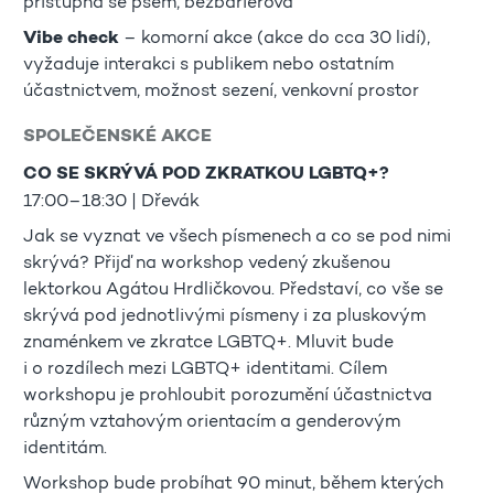
přístupná se psem, bezbariérová
Vibe check
– komorní akce (akce do cca 30 lidí),
vyžaduje interakci s publikem nebo ostatním
účastnictvem, možnost sezení, venkovní prostor
SPOLEČENSKÉ AKCE
CO SE SKRÝVÁ POD ZKRATKOU LGBTQ+?
17:00–18:30 | Dřevák
Jak se vyznat ve všech písmenech a co se pod nimi
skrývá? Přijď na workshop vedený zkušenou
lektorkou Agátou Hrdličkovou. Představí, co vše se
skrývá pod jednotlivými písmeny i za pluskovým
znaménkem ve zkratce LGBTQ+. Mluvit bude
i o rozdílech mezi LGBTQ+ identitami. Cílem
workshopu je prohloubit porozumění účastnictva
různým vztahovým orientacím a genderovým
identitám.
Workshop bude probíhat 90 minut, během kterých