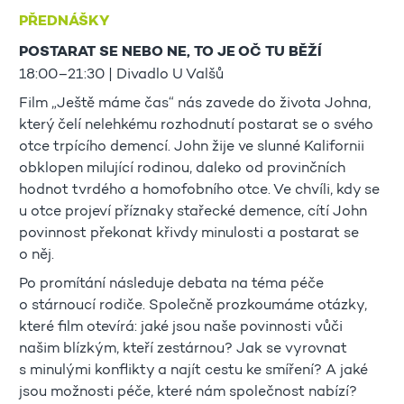
PŘEDNÁŠKY
POSTARAT SE NEBO NE, TO JE OČ TU BĚŽÍ
18:00–21:30 | Divadlo U Valšů
Film „Ještě máme čas“ nás zavede do života Johna,
který čelí nelehkému rozhodnutí postarat se o svého
otce trpícího demencí. John žije ve slunné Kalifornii
obklopen milující rodinou, daleko od provinčních
hodnot tvrdého a homofobního otce. Ve chvíli, kdy se
u otce projeví příznaky stařecké demence, cítí John
povinnost překonat křivdy minulosti a postarat se
o něj.
Po promítání následuje debata na téma péče
o stárnoucí rodiče. Společně prozkoumáme otázky,
které film otevírá: jaké jsou naše povinnosti vůči
našim blízkým, kteří zestárnou? Jak se vyrovnat
s minulými konflikty a najít cestu ke smíření? A jaké
jsou možnosti péče, které nám společnost nabízí?