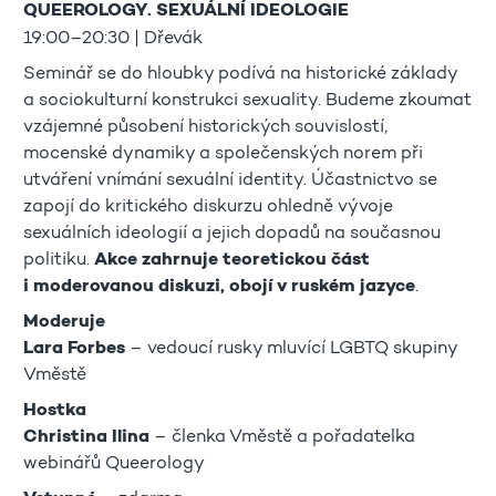
QUEEROLOGY. SEXUÁLNÍ IDEOLOGIE
19:00–20:30 | Dřevák
Seminář se do hloubky podívá na historické základy
a sociokulturní konstrukci sexuality. Budeme zkoumat
vzájemné působení historických souvislostí,
mocenské dynamiky a společenských norem při
utváření vnímání sexuální identity. Účastnictvo se
zapojí do kritického diskurzu ohledně vývoje
sexuálních ideologií a jejich dopadů na současnou
politiku.
Akce zahrnuje teoretickou část
i moderovanou diskuzi,
obojí v ruském jazyce
.
Moderuje
Lara Forbes
– vedoucí rusky mluvící LGBTQ skupiny
Vměstě
Hostka
Christina Ilina
– členka Vměstě a pořadatelka
webinářů Queerology