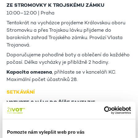
ZE STROMOVKY K TROJSKÉMU ZÁMKU
10:00–12:00 | Praha
Tentokrát na vycházce projdeme Královskou oboru
Stromovku a přes Trojskou lávku přijdeme do
barokních zahrad Trojského zámku. Provází Vlasta
Trojanová.
Doporučujeme pohodlné boty a oblečení do každého
počasí. Délka vycházky je přibližně 2 hodiny.
Kapacita omezena
, přihlaste se v kanceláři KC.
Maximální počet účastníků 28.
SETKÁVÁNÍ
VSTUPTE S NÁMI DO ŘÍŠE FANTAZIE
14:00–15:30 | Reminiscence
V rámci
LITERÁRNÍHO KLUBU
se tentokráte zaměříme na téma sci-fi a fantasy.
Pomozte nám vylepšit web pro vás