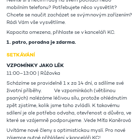
Nevíte si s něčím rady na svém počítači nebo
mobilním telefonu? Potřebujete něco vysvětlit?
Chcete se naučit zacházet se svým novým zařízením?
Rádi Vám vše vysvětlíme.
Kapacita omezena, přihlaste se v kanceláři KC.
1. patro,
poradna je zdarma.
SETKÁVÁNÍ
VZPOMÍNKY JAKO LÉK
11:00–13:00 | Růžovka
Scházíme se pravidelně 1 x za 14 dní, a sdílíme své
životní příběhy. Ve vzpomínkách (většinou
psaných) nalézáme léčivou sílu, protože ohlédnutím
zpět zjistíme, kolik jsme toho zvládli. K takovému
sdílení je ale potřeba odvaha, otevřenost a důvěra, ve
které se vzájemně podporujeme. .Vede Míťa Kaněrová
Uvítáme nové členy s optimistickou myslí. Pro nové
zájemce nutné přihlášení v kanceláři KC!