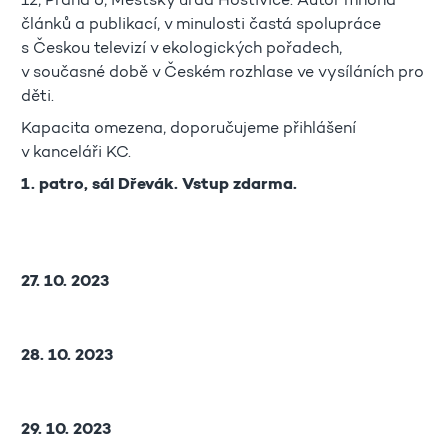
12, Praha 6, Městský úřad Hostivice. Autor mnoha
článků a publikací, v minulosti častá spolupráce
s Českou televizí v ekologických pořadech,
v současné době v Českém rozhlase ve vysíláních pro
děti.
Kapacita omezena, doporučujeme přihlášení
v kanceláři KC.
1. patro, sál Dřevák. Vstup zdarma.
27. 10. 2023
28. 10. 2023
29. 10. 2023