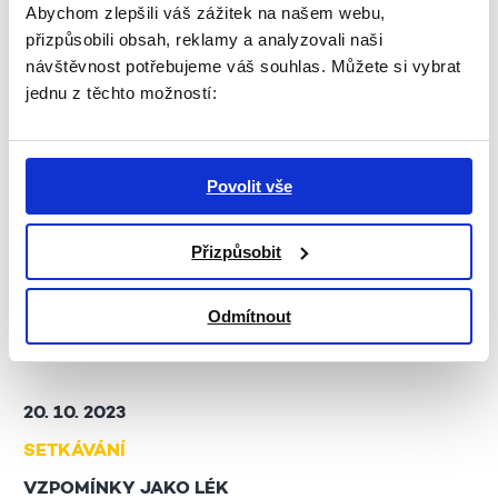
Pokud se nás sejde více než 10, navštíví nás
Abychom zlepšili váš zážitek na našem webu,
i populární spisovatel
Martin Petiška
(syn Eduarda
přizpůsobili obsah, reklamy a analyzovali naši
Petišky), který mimo jiné píše také knihy s touto
návštěvnost potřebujeme váš souhlas. Můžete si vybrat
tématikou i pod pseudonymem Eduard
jednu z těchto možností:
P. Martin. Přihlašujte se proto v kanceláři KC,
prosím,
co nejdříve
…
1. patro, místnost Reminiscence. Vstup zdarma.
Povolit vše
18. 10. 2023
Přizpůsobit
Odmítnout
19. 10. 2023
20. 10. 2023
SETKÁVÁNÍ
VZPOMÍNKY JAKO LÉK