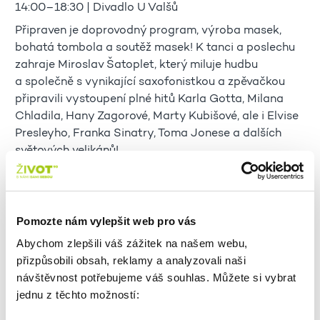
14:00–18:30 | Divadlo U Valšů
Připraven je doprovodný program, výroba masek,
bohatá tombola a soutěž masek! K tanci a poslechu
zahraje Miroslav Šatoplet, který miluje hudbu
a společně s vynikající saxofonistkou a zpěvačkou
připravili vystoupení plné hitů Karla Gotta, Milana
Chladila, Hany Zagorové, Marty Kubišové, ale i Elvise
Presleyho, Franka Sinatry, Toma Jonese a dalších
světových velikánů!
PROGRAM:
14:30 - 16:00 Výroba masek
16:10 Vystoupení břišních tanečnic
Pomozte nám vylepšit web pro vás
16:20 Kapela
Abychom zlepšili váš zážitek na našem webu,
16:50 Soutěž masek
přizpůsobili obsah, reklamy a analyzovali naši
17:00 Kapela
návštěvnost potřebujeme váš souhlas. Můžete si vybrat
17:20 Tombola
jednu z těchto možností:
18:00 Kapela