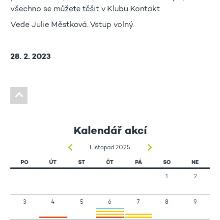
všechno se můžete těšit v Klubu Kontakt.
Vede Julie Městková. Vstup volný.
28. 2. 2023
Kalendář akcí
Listopad 2025
PO
ÚT
ST
ČT
PÁ
SO
NE
1
2
3
4
5
6
7
8
9