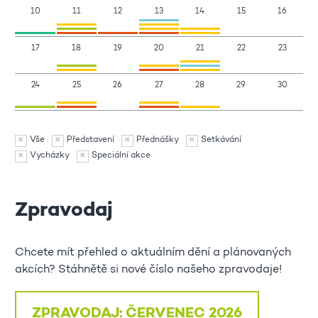
10
11
12
13
14
15
16
17
18
19
20
21
22
23
24
25
26
27
28
29
30
Vše
Představení
Přednášky
Setkávání
Vycházky
Speciální akce
Zpravodaj
Chcete mít přehled o aktuálním dění a plánovaných
akcích? Stáhnětě si nové číslo našeho zpravodaje!
ZPRAVODAJ: ČERVENEC 2026