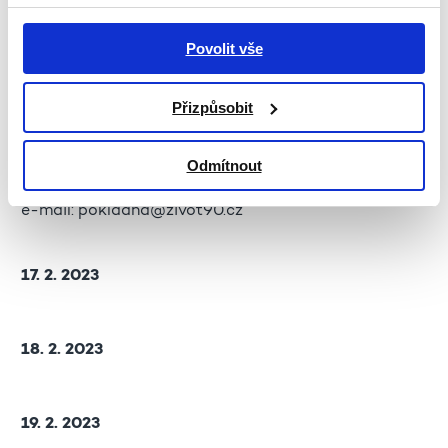
Kapacita je omezená - vstupenky budou
k vyzvednutí na pokladně od 1.2.
Povolit vše
V MASCE VSTUP ZDARMA!
Pokladnu naleznete v přízemí budovy ŽIVOTa 90 na
Přizpůsobit
adrese: Karoliny Světlé 18, 110 00 Praha 1;
Pondělí–pátek
9.00 - 12.30, 13.00 - 16.00
Odmítnout
telefon: +420 222 333 999
e-mail: pokladna@zivot90.cz
17. 2. 2023
18. 2. 2023
19. 2. 2023