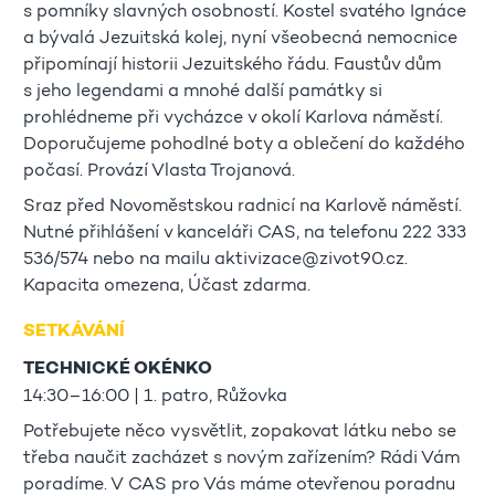
s pomníky slavných osobností. Kostel svatého Ignáce
a bývalá Jezuitská kolej, nyní všeobecná nemocnice
připomínají historii Jezuitského řádu. Faustův dům
s jeho legendami a mnohé další památky si
prohlédneme při vycházce v okolí Karlova náměstí.
Doporučujeme pohodlné boty a oblečení do každého
počasí. Provází Vlasta Trojanová.
Sraz před Novoměstskou radnicí na Karlově náměstí.
Nutné přihlášení v kanceláři CAS, na telefonu 222 333
536/574 nebo na mailu aktivizace@zivot90.cz.
Kapacita omezena, Účast zdarma.
SETKÁVÁNÍ
TECHNICKÉ OKÉNKO
14:30–16:00 | 1. patro, Růžovka
Potřebujete něco vysvětlit, zopakovat látku nebo se
třeba naučit zacházet s novým zařízením? Rádi Vám
poradíme. V CAS pro Vás máme otevřenou poradnu