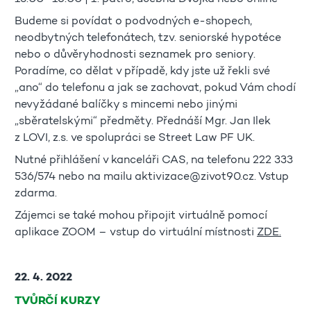
Budeme si povídat o podvodných e-shopech,
neodbytných telefonátech, tzv. seniorské hypotéce
nebo o důvěryhodnosti seznamek pro seniory.
Poradíme, co dělat v případě, kdy jste už řekli své
„ano“ do telefonu a jak se zachovat, pokud Vám chodí
nevyžádané balíčky s mincemi nebo jinými
„sběratelskými“ předměty.
Přednáší Mgr. Jan Ilek
z LOVI, z.s. ve spolupráci se Street Law PF UK.
Nutné přihlášení v kanceláři CAS, na telefonu 222 333
536/574 nebo na mailu aktivizace@zivot90.cz. Vstup
zdarma.
Zájemci se také mohou připojit virtuálně pomocí
aplikace ZOOM – vstup do virtuální místnosti
ZDE.
22. 4. 2022
TVŮRČÍ KURZY