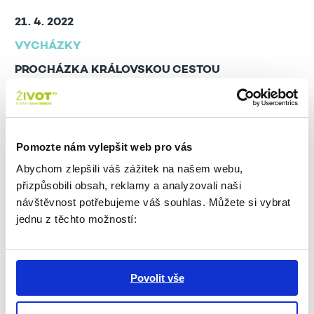
21. 4. 2022
VYCHÁZKY
PROCHÁZKA KRÁLOVSKOU CESTOU
10:00–12:00
Vydejte se s námi Královskou cestou, tedy tradiční
trasou, kterou procházeli slavnostní korunovační
průvody českých panovníků před samotnou
Pomozte nám vylepšit web pro vás
korunovací. Projdeme se od Prašné brány, kde stával
Abychom zlepšili váš zážitek na našem webu,
královský dvůr, Celetnou ulicí až na Staroměstské
přizpůsobili obsah, reklamy a analyzovali naši
náměstí, dále budeme pokračovat Karlovou ulicí
návštěvnost potřebujeme váš souhlas. Můžete si vybrat
a přes Karlův most na Malostranské náměstí.
jednu z těchto možností:
Sraz u Prašné brány ze strany náměstí Republiky.
Nutné přihlášení v kanceláři CAS, na telefonu 222 333
536/574 nebo na mailu aktivizace@zivot90.cz. Účast
Povolit vše
zdarma.
PŘEDNÁŠKY