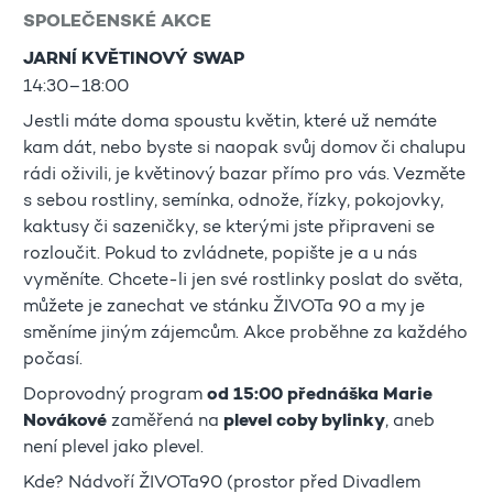
SPOLEČENSKÉ AKCE
JARNÍ KVĚTINOVÝ SWAP
14:30–18:00
Jestli máte doma spoustu květin, které už nemáte
kam dát, nebo byste si naopak svůj domov či chalupu
rádi oživili, je květinový bazar přímo pro vás. Vezměte
s sebou rostliny, semínka, odnože, řízky, pokojovky,
kaktusy či sazeničky, se kterými jste připraveni se
rozloučit. Pokud to zvládnete, popište je a u nás
vyměníte. Chcete-li jen své rostlinky poslat do světa,
můžete je zanechat ve stánku ŽIVOTa 90 a my je
směníme jiným zájemcům. Akce proběhne za každého
počasí.
Doprovodný program
od 15:00 přednáška Marie
Novákové
zaměřená na
plevel coby bylinky
, aneb
není plevel jako plevel.
Kde? Nádvoří ŽIVOTa90 (prostor před Divadlem