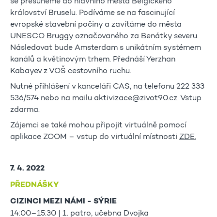
se přesuneme do hlavního města Belgického
království Bruselu. Podíváme se na fascinující
evropské stavební počiny a zavítáme do města
UNESCO Bruggy označovaného za Benátky severu.
Následovat bude Amsterdam s unikátním systémem
kanálů a květinovým trhem. Přednáší Yerzhan
Kabayev z VOŠ cestovního ruchu.
Nutné přihlášení v kanceláři CAS, na telefonu 222 333
536/574 nebo na mailu aktivizace@zivot90.cz. Vstup
zdarma.
Zájemci se také mohou připojit virtuálně pomocí
aplikace ZOOM – vstup do virtuální místnosti
ZDE.
7. 4. 2022
PŘEDNÁŠKY
CIZINCI MEZI NÁMI - SÝRIE
14:00–15:30 | 1. patro, učebna Dvojka