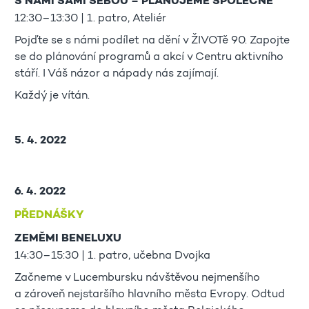
S NÁMI SAMI SEBOU – PLÁNUJEME SPOLEČNĚ
12:30–13:30 | 1. patro, Ateliér
Pojďte se s námi podílet na dění v ŽIVOTě 90. Zapojte
se do plánování programů a akcí v Centru aktivního
stáří. I Váš názor a nápady nás zajímají.
Každý je vítán.
5. 4. 2022
6. 4. 2022
PŘEDNÁŠKY
ZEMĚMI BENELUXU
14:30–15:30 | 1. patro, učebna Dvojka
Začneme v Lucembursku návštěvou nejmenšího
a zároveň nejstaršího hlavního města Evropy. Odtud