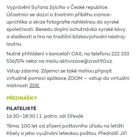
Vyprávění Syřana žijícího v České republice.
Účastníci se dozví o životním příběhu cizince-
uprchlíka a skrze fotografie nahlédnou do syrské
společnosti. Besedu doplní ochutnávka syrské kávy
a sladkostí a hra na tradiční blízkovýchodní nástroj-
loutnu.
Nutné přihlášení v kanceláři CAS, na telefonu 222 333
536/574 nebo na mailu aktivizace@zivot90.cz.
Vstup zdarma. Zájemci se také mohou připojit
virtuálně pomocí aplikace ZOOM – vstup do virtuální
místnosti
ZDE.
PŘEDNÁŠKY
FILATELISTÉ
16:30–18:30 | 1. patro, sál Dřevák
Téma: 100 let od zřízení poštovního úřadu na letišti
Kbely a jeho využívání leteckou poštou. Přednáší Jiří