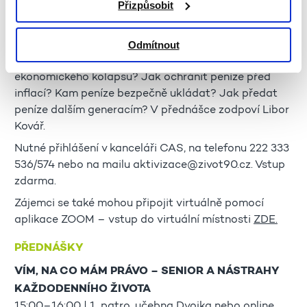
Přizpůsobit
FINANČNÍ KRIZE, VÁLKY A PENÍZE
13:00–14:30 | 1. patro, učebna Dvojka
Odmítnout
Co dělat, když trhy padají? Máme se bát
ekonomického kolapsu? Jak ochránit peníze před
inflací? Kam peníze bezpečně ukládat? Jak předat
peníze dalším generacím? V přednášce zodpoví Libor
Kovář.
Nutné přihlášení v kanceláři CAS, na telefonu 222 333
536/574 nebo na mailu aktivizace@zivot90.cz. Vstup
zdarma.
Zájemci se také mohou připojit virtuálně pomocí
aplikace ZOOM – vstup do virtuální místnosti
ZDE.
PŘEDNÁŠKY
VÍM, NA CO MÁM PRÁVO – SENIOR A NÁSTRAHY
KAŽDODENNÍHO ŽIVOTA
15:00–16:00 | 1. patro, učebna Dvojka nebo online