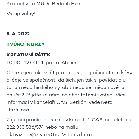
Kratochvíl a MUDr. Bedřich Helm.
Vstup volný!
8. 4. 2022
TVŮRČÍ KURZY
KREATIVNÍ PÁTEK
10:00–12:00 | 1. patro, Ateliér
Chcete jen tak tvořit pro radost, odpočinout si u kávy
či čaje ve společnosti dalších, jen tak si povídat a u
toho i něco hezkého vyrobit nebo se i něco nového
naučit? Přijďte za námi na charitativní tvoření. Více
informací v kanceláři CAS. Setkání vede Iveta
Horáková.
Zájemci prosím hlaste se v kanceláři CAS, na telefonu
222 333 536/574 nebo na mailu
aktivizace@zivot90.cz. Vstup zdarma.