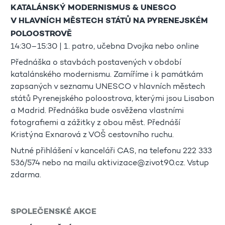
KATALÁNSKÝ MODERNISMUS & UNESCO
V HLAVNÍCH MĚSTECH STÁTŮ NA PYRENEJSKÉM
POLOOSTROVĚ
14:30–15:30 | 1. patro, učebna Dvojka nebo online
Přednáška o stavbách postavených v období
katalánského modernismu. Zamíříme i k památkám
zapsaných v seznamu UNESCO v hlavních městech
států Pyrenejského poloostrova, kterými jsou Lisabon
a Madrid. Přednáška bude osvěžena vlastními
fotografiemi a zážitky z obou měst. Přednáší
Kristýna Exnarová z VOŠ cestovního ruchu.
Nutné přihlášení v kanceláři CAS, na telefonu 222 333
536/574 nebo na mailu aktivizace@zivot90.cz. Vstup
zdarma.
SPOLEČENSKÉ AKCE