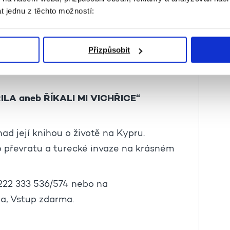
t jednu z těchto možností:
Přizpůsobit
LA aneb ŘÍKALI MI VICHŘICE“
d její knihou o životě na Kypru.
ho převratu a turecké invaze na krásném
 222 333 536/574 nebo na
a, Vstup zdarma.