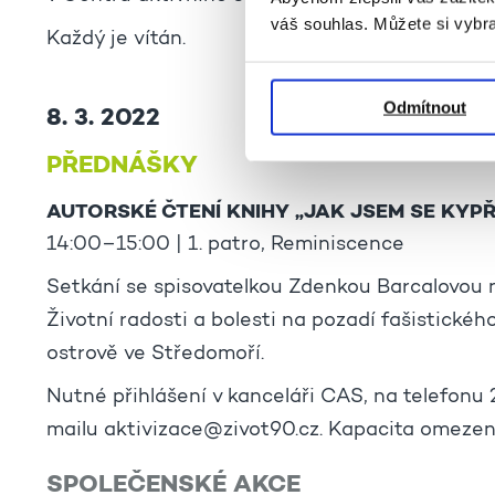
váš souhlas. Můžete si vybra
Každý je vítán.
Odmítnout
8. 3. 2022
PŘEDNÁŠKY
AUTORSKÉ ČTENÍ KNIHY „JAK JSEM SE KYPŘI
14:00–15:00 | 1. patro, Reminiscence
Setkání se spisovatelkou Zdenkou Barcalovou na
Životní radosti a bolesti na pozadí fašistické
ostrově ve Středomoří.
Nutné přihlášení v kanceláři CAS, na telefonu
mailu aktivizace@zivot90.cz. Kapacita omezen
SPOLEČENSKÉ AKCE