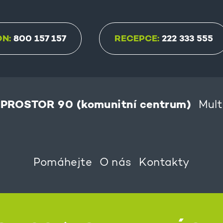
ON:
800 157 157
RECEPCE:
222 333 555
PROSTOR 90 (komunitní centrum)
Mult
Pomáhejte
O nás
Kontakty