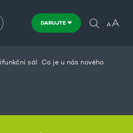
DARUJTE ❤
ifunkční sál
Co je u nás nového