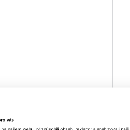
NĚ
pro vás
 Zapojte se do plánování programů a akcí
nás zajímají.
k na našem webu, přizpůsobili obsah, reklamy a analyzovali naš