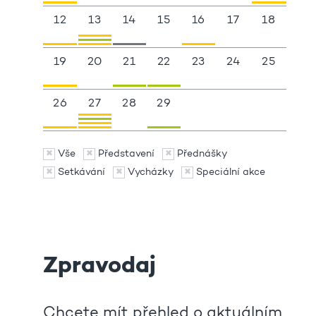
12
13
14
15
16
17
18
19
20
21
22
23
24
25
26
27
28
29
Vše
Představení
Přednášky
Setkávání
Vycházky
Speciální akce
Zpravodaj
Chcete mít přehled o aktuálním