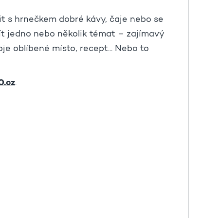
it s hrnečkem dobré kávy, čaje nebo se
ít jedno nebo několik témat – zajímavý
oje oblíbené místo, recept... Nebo to
0.cz
.