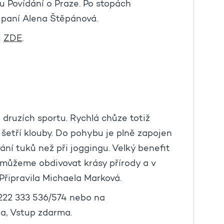
lu Povídání o Praze. Po stopách
í paní Alena Štěpánová.
i
ZDE
.
druzích sportu. Rychlá chůze totiž
 šetří klouby. Do pohybu je plně zapojen
ání tuků než při joggingu. Velký benefit
 můžeme obdivovat krásy přírody a v
Připravila Michaela Marková.
 222 333 536/574 nebo na
a, Vstup zdarma.