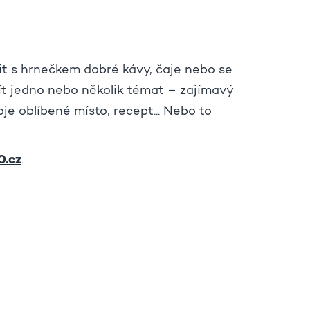
it s hrnečkem dobré kávy, čaje nebo se
ít jedno nebo několik témat – zajímavý
oje oblíbené místo, recept... Nebo to
0.cz
.