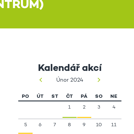
NTRUM)
Kalendář akcí
Únor 2024
PO
ÚT
ST
ČT
PÁ
SO
NE
1
2
3
4
5
6
7
8
9
10
11