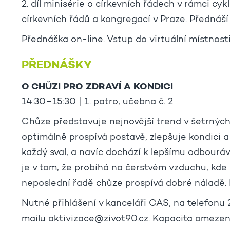
2. díl minisérie o církevních řádech v rámci cyk
církevních řádů a kongregací v Praze. Přednáš
Přednáška on-line. Vstup do virtuální místnost
PŘEDNÁŠKY
O CHŮZI PRO ZDRAVÍ A KONDICI
14:30–15:30 | 1. patro, učebna č. 2
Chůze představuje nejnovější trend v šetrných 
optimálně prospívá postavě, zlepšuje kondici a
každý sval, a navíc dochází k lepšímu odbouráv
je v tom, že probíhá na čerstvém vzduchu, kde
neposlední řadě chůze prospívá dobré náladě. 
Nutné přihlášení v kanceláři CAS, na telefonu
mailu aktivizace@zivot90.cz. Kapacita omezen