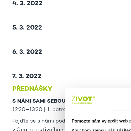
4. 3. 2022
5. 3. 2022
6. 3. 2022
7. 3. 2022
PŘEDNÁŠKY
S NÁMI SAMI SEBOU – PLÁNUJEME SPOLEČ
12:30–13:30 | 1. patro, Ateliér
Pomozte nám vylepšit web 
Pojďte se s námi podílet na dění v ŽIVOTě 90.
v Centru aktivního stáří. I Váš názor a nápady 
Abychom zlepšili váš zážite