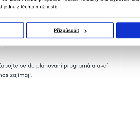
t jednu z těchto možností:
Přizpůsobit
NĚ
 Zapojte se do plánování programů a akcí
nás zajímají.