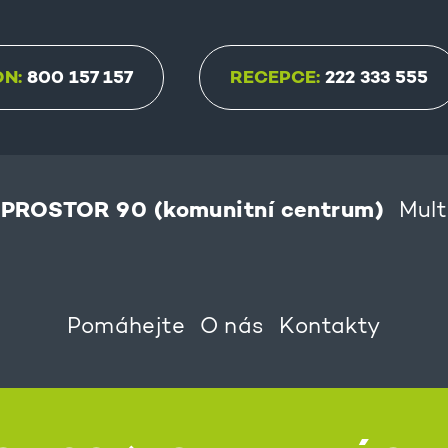
ON:
800 157 157
RECEPCE:
222 333 555
PROSTOR 90 (komunitní centrum)
Mult
Pomáhejte
O nás
Kontakty