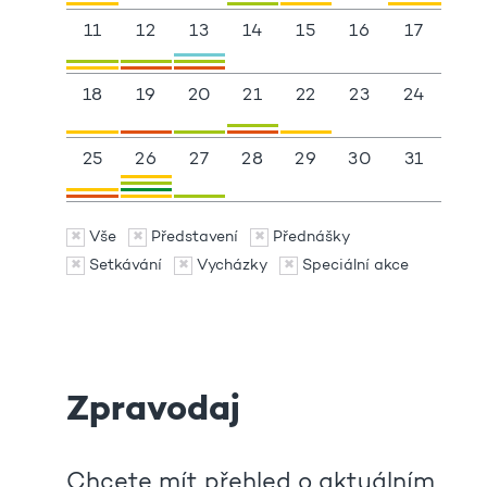
11
12
13
14
15
16
17
18
19
20
21
22
23
24
25
26
27
28
29
30
31
Vše
Představení
Přednášky
Setkávání
Vycházky
Speciální akce
Zpravodaj
Chcete mít přehled o aktuálním