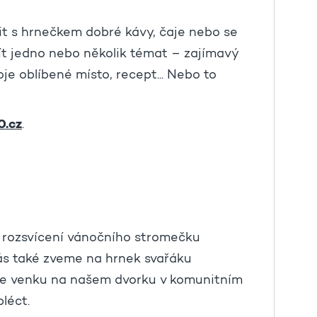
it s hrnečkem dobré kávy, čaje nebo se
ít jedno nebo několik témat – zajímavý
oje oblíbené místo, recept... Nebo to
0.cz
.
 rozsvícení vánočního stromečku
ás také zveme na hrnek svařáku
ne venku na našem dvorku v komunitním
léct.