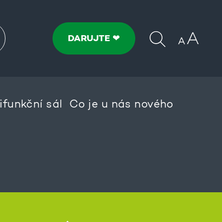
DARUJTE ❤
ifunkční sál
Co je u nás nového