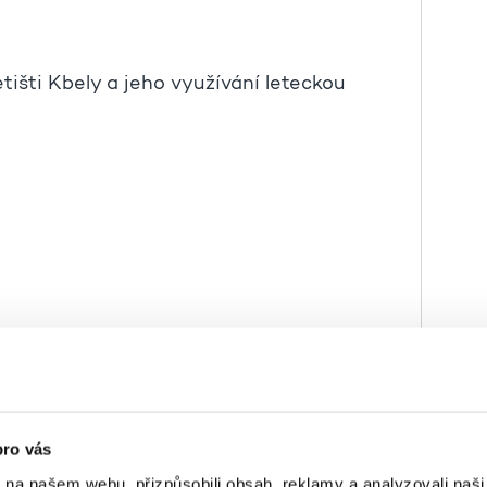
tišti Kbely a jeho využívání leteckou
pro vás
k na našem webu, přizpůsobili obsah, reklamy a analyzovali naš