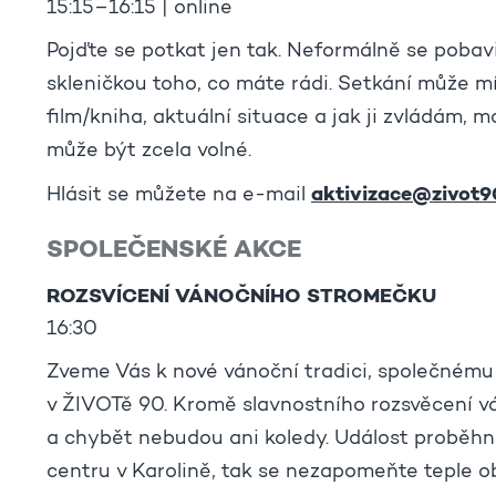
15:15–16:15 | online
Pojďte se potkat jen tak. Neformálně se pobav
skleničkou toho, co máte rádi. Setkání může m
film/kniha, aktuální situace a jak ji zvládám, m
může být zcela volné.
aktivizace@zivot9
Hlásit se můžete na e-mail
SPOLEČENSKÉ AKCE
ROZSVÍCENÍ VÁNOČNÍHO STROMEČKU
16:30
Zveme Vás k nové vánoční tradici, společnému
v ŽIVOTě 90. Kromě slavnostního rozsvěcení v
a chybět nebudou ani koledy. Událost proběh
centru v Karolině, tak se nezapomeňte teple ob