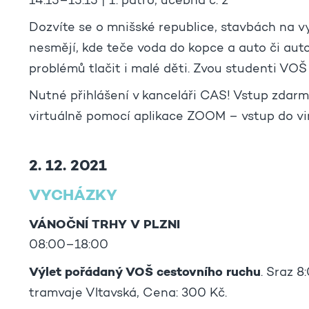
14:15–15:15 | 1. patro, učebna č. 2
Dozvíte se o mnišské republice, stavbách na 
nesmějí, kde teče voda do kopce a auto či a
problémů tlačit i malé děti. Zvou studenti VOŠ
Nutné přihlášení v kanceláři CAS! Vstup zdarm
virtuálně pomocí aplikace ZOOM – vstup do vi
2. 12. 2021
VYCHÁZKY
VÁNOČNÍ TRHY V PLZNI
08:00–18:00
Výlet pořádaný VOŠ cestovního ruchu
. Sraz 8
tramvaje Vltavská, Cena: 300 Kč.