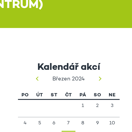
NTRUM)
Kalendář akcí
Březen 2024
PO
ÚT
ST
ČT
PÁ
SO
NE
1
2
3
4
5
6
7
8
9
10