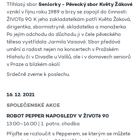
Tříhlasý sbor
Seniorky - Pěvecký sbor Květy Žákové
vznikl v říjnu roku 1989 a brzy se zapojil do činnosti
ŽIVOTa 90. K jeho zakladatelkám patří Květa Žáková,
dirigentka, sbormistryně, skladatelka a manažerka.
Po jejím odchodu do důchodu ji v čele pěveckého
tělesa vystřídala Jarmila Vaisová. Sbor předává
umění a radost nejen na koncertech v Pražském
Hlaholu či v Divadle u Valšů, ale i v domovech seniorů
v Praze a blízkém okolí.
Srdečně zveme k poslechu.
16. 12. 2021
SPOLEČENSKÉ AKCE
ROBOT PEPPER NAPOSLEDY V ŽIVOTě 90
13:00–16:00 | 1. patro, chodba
Přijďte se rozloučit s Pepperem, se kterým se můžete