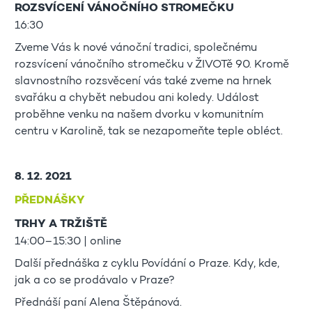
ROZSVÍCENÍ VÁNOČNÍHO STROMEČKU
16:30
Zveme Vás k nové vánoční tradici, společnému
rozsvícení vánočního stromečku v ŽIVOTě 90. Kromě
slavnostního rozsvěcení vás také zveme na hrnek
svařáku a chybět nebudou ani koledy. Událost
proběhne venku na našem dvorku v komunitním
centru v Karolině, tak se nezapomeňte teple obléct.
8. 12. 2021
PŘEDNÁŠKY
TRHY A TRŽIŠTĚ
14:00–15:30 | online
Další přednáška z cyklu Povídání o Praze. Kdy, kde,
jak a co se prodávalo v Praze?
Přednáší paní Alena Štěpánová.