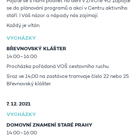
Pojďte se s námi podílet na dění v ŽIVOTě 90. Zapojte
se do plánování programů a akcí v Centru aktivního
stáří. I Váš názor a nápady nás zajímají.
Každý je vítán.
VYCHÁZKY
BŘEVNOVSKÝ KLÁŠTER
14:00–16:00
Procházka pořádaná VOŠ cestovního ruchu.
Sraz ve 14,00 na zastávce tramvaje číslo 22 nebo 25
Břevnovský klášter.
7. 12. 2021
VYCHÁZKY
DOMOVNÍ ZNAMENÍ STARÉ PRAHY
14:00–16:00