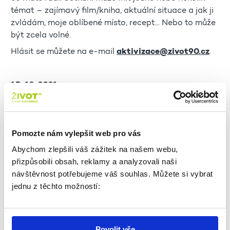
témat – zajímavý film/kniha, aktuální situace a jak ji
zvládám, moje oblíbené místo, recept... Nebo to může
být zcela volné.
Hlásit se můžete na e-mail
aktivizace@zivot90.cz
.
15. 12. 2021
SPOLEČENSKÉ AKCE
ROBOT PEPPER NAPOSLEDY V ŽIVOTě 90
Pomozte nám vylepšit web pro vás
13:00–16:00 | 1. patro, chodba
Abychom zlepšili váš zážitek na našem webu,
Přijďte se rozloučit s Pepperem, se kterým se můžete
přizpůsobili obsah, reklamy a analyzovali naši
naposledy potkat v CAS! Můžete zhodnotit, co
návštěvnost potřebujeme váš souhlas. Můžete si vybrat
všechno se i díky Vaší spolupráci naučil.
jednu z těchto možností:
Než za Pepperem vyrazíte, domluvte se prosím na
telefonu 222 333 536/574.
PŘEDNÁŠKY
Povolit vše