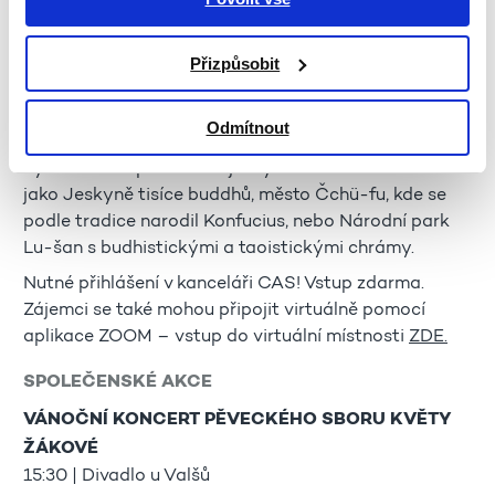
ZEMĚ S NEJVYŠŠÍM POČTEM PAMÁTEK UNESCO -
ČÍNA
Přizpůsobit
14:15–15:15 | 1. patro, učebna č. 2
Vydejte se spolu s námi do Číny - do země Konfucia,
Odmítnout
terakotové armády a obrovské Čínské zdi. Rádi
bychom Vám představili jeskyně Mo-kao známé též
jako Jeskyně tisíce buddhů, město Čchü-fu, kde se
podle tradice narodil Konfucius, nebo Národní park
Lu-šan s budhistickými a taoistickými chrámy.
Nutné přihlášení v kanceláři CAS! Vstup zdarma.
Zájemci se také mohou připojit virtuálně pomocí
aplikace ZOOM – vstup do virtuální místnosti
ZDE.
SPOLEČENSKÉ AKCE
VÁNOČNÍ KONCERT PĚVECKÉHO SBORU KVĚTY
ŽÁKOVÉ
15:30 | Divadlo u Valšů