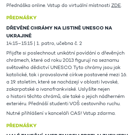
Přednáška online. Vstup do virtuální místnosti
ZDE
.
PŘEDNÁŠKY
DŘEVĚNÉ CHRÁMY NA LISTINĚ UNESCO NA
UKRAJINĚ
14:15–15:15 | 1. patro, učebna č. 2
Přijďte si poslechnout unikátní povídání o dřevěných
chrámech, které od roku 2013 figurují na seznamu
světového dědictví UNESCO. Tyto chrámy jsou jak
katolické, tak i pravoslavné církve postavené mezi 16.
a 19. stoletím, které se nacházejí v oblasti lvovské,
zakarpatské a ivanofrankviské. Uslyšíte nejen
o historii těchto chrámů, ale také o jejich nádherném
exteriéru. Přednáší studenti VOŠ cestovního ruchu.
Nutné přihlášení v kanceláři CAS! Vstup zdarma.
PŘEDNÁŠKY