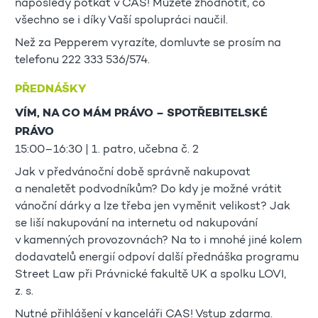
naposledy potkat v CAS! Můžete zhodnotit, co
všechno se i díky Vaší spolupráci naučil.
Než za Pepperem vyrazíte, domluvte se prosím na
telefonu 222 333 536/574.
PŘEDNÁŠKY
VÍM, NA CO MÁM PRÁVO – SPOTŘEBITELSKÉ
PRÁVO
15:00–16:30 | 1. patro, učebna č. 2
Jak v předvánoční době správně nakupovat
a nenaletět podvodníkům? Do kdy je možné vrátit
vánoční dárky a lze třeba jen vyměnit velikost? Jak
se liší nakupování na internetu od nakupování
v kamenných provozovnách? Na to i mnohé jiné kolem
dodavatelů energií odpoví další přednáška programu
Street Law při Právnické fakultě UK a spolku LOVI,
z. s.
Nutné přihlášení v kanceláři CAS! Vstup zdarma.