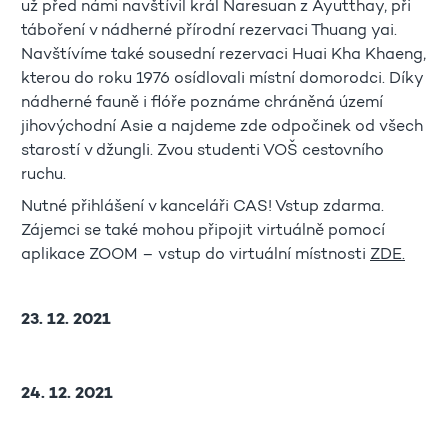
už před námi navštívil král Naresuan z Ayutthay, při
táboření v nádherné přírodní rezervaci Thuang yai.
Navštívíme také sousední rezervaci Huai Kha Khaeng,
kterou do roku 1976 osídlovali místní domorodci. Díky
nádherné fauně i flóře poznáme chráněná území
jihovýchodní Asie a najdeme zde odpočinek od všech
starostí v džungli. Zvou studenti VOŠ cestovního
ruchu.
Nutné přihlášení v kanceláři CAS! Vstup zdarma.
Zájemci se také mohou připojit virtuálně pomocí
aplikace ZOOM – vstup do virtuální místnosti
ZDE.
23. 12. 2021
24. 12. 2021