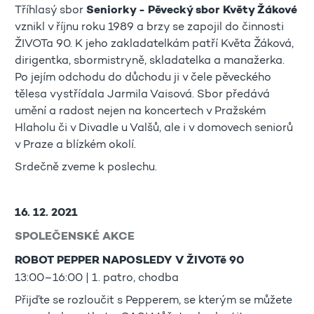
Tříhlasý sbor
Seniorky - Pěvecký sbor Květy Žákové
vznikl v říjnu roku 1989 a brzy se zapojil do činnosti
ŽIVOTa 90. K jeho zakladatelkám patří Květa Žáková,
dirigentka, sbormistryně, skladatelka a manažerka.
Po jejím odchodu do důchodu ji v čele pěveckého
tělesa vystřídala Jarmila Vaisová. Sbor předává
umění a radost nejen na koncertech v Pražském
Hlaholu či v Divadle u Valšů, ale i v domovech seniorů
v Praze a blízkém okolí.
Srdečně zveme k poslechu.
16. 12. 2021
SPOLEČENSKÉ AKCE
ROBOT PEPPER NAPOSLEDY V ŽIVOTě 90
13:00–16:00 | 1. patro, chodba
Přijďte se rozloučit s Pepperem, se kterým se můžete