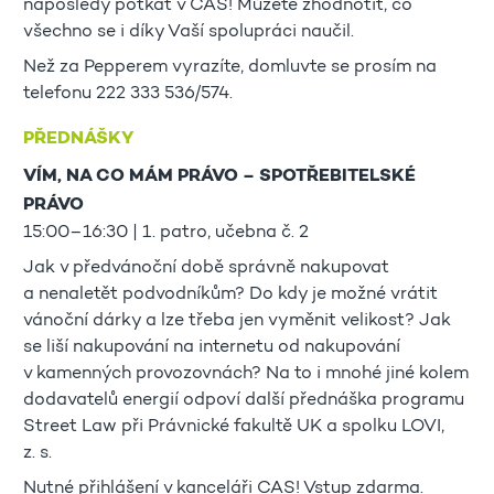
naposledy potkat v CAS! Můžete zhodnotit, co
všechno se i díky Vaší spolupráci naučil.
Než za Pepperem vyrazíte, domluvte se prosím na
telefonu 222 333 536/574.
PŘEDNÁŠKY
VÍM, NA CO MÁM PRÁVO – SPOTŘEBITELSKÉ
PRÁVO
15:00–16:30 | 1. patro, učebna č. 2
Jak v předvánoční době správně nakupovat
a nenaletět podvodníkům? Do kdy je možné vrátit
vánoční dárky a lze třeba jen vyměnit velikost? Jak
se liší nakupování na internetu od nakupování
v kamenných provozovnách? Na to i mnohé jiné kolem
dodavatelů energií odpoví další přednáška programu
Street Law při Právnické fakultě UK a spolku LOVI,
z. s.
Nutné přihlášení v kanceláři CAS! Vstup zdarma.