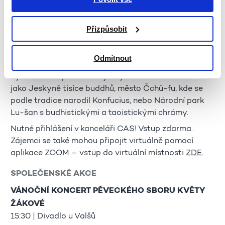
ZEMĚ S NEJVYŠŠÍM POČTEM PAMÁTEK UNESCO -
ČÍNA
Přizpůsobit
14:15–15:15 | 1. patro, učebna č. 2
Vydejte se spolu s námi do Číny - do země Konfucia,
Odmítnout
terakotové armády a obrovské Čínské zdi. Rádi
bychom Vám představili jeskyně Mo-kao známé též
jako Jeskyně tisíce buddhů, město Čchü-fu, kde se
podle tradice narodil Konfucius, nebo Národní park
Lu-šan s budhistickými a taoistickými chrámy.
Nutné přihlášení v kanceláři CAS! Vstup zdarma.
Zájemci se také mohou připojit virtuálně pomocí
aplikace ZOOM – vstup do virtuální místnosti
ZDE.
SPOLEČENSKÉ AKCE
VÁNOČNÍ KONCERT PĚVECKÉHO SBORU KVĚTY
ŽÁKOVÉ
15:30 | Divadlo u Valšů