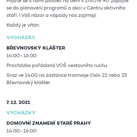
Pojďte se s námi podílet na dění v ŽIVOTě 90. Zapojte
se do plánování programů a akcí v Centru aktivního
stáří. I Váš názor a nápady nás zajímají.
Každý je vítán.
VYCHÁZKY
BŘEVNOVSKÝ KLÁŠTER
14:00–16:00
Procházka pořádaná VOŠ cestovního ruchu.
Sraz ve 14,00 na zastávce tramvaje číslo 22 nebo 25
Břevnovský klášter.
7. 12. 2021
VYCHÁZKY
DOMOVNÍ ZNAMENÍ STARÉ PRAHY
14:00–16:00