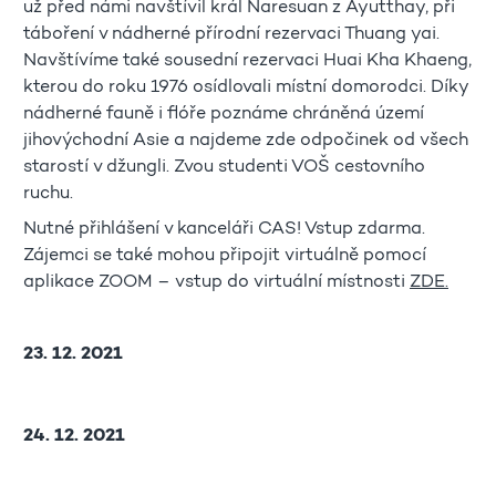
už před námi navštívil král Naresuan z Ayutthay, při
táboření v nádherné přírodní rezervaci Thuang yai.
Navštívíme také sousední rezervaci Huai Kha Khaeng,
kterou do roku 1976 osídlovali místní domorodci. Díky
nádherné fauně i flóře poznáme chráněná území
jihovýchodní Asie a najdeme zde odpočinek od všech
starostí v džungli. Zvou studenti VOŠ cestovního
ruchu.
Nutné přihlášení v kanceláři CAS! Vstup zdarma.
Zájemci se také mohou připojit virtuálně pomocí
aplikace ZOOM – vstup do virtuální místnosti
ZDE.
23. 12. 2021
24. 12. 2021