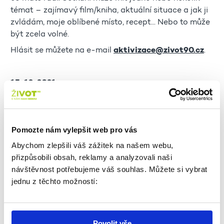
témat – zajímavý film/kniha, aktuální situace a jak ji
zvládám, moje oblíbené místo, recept... Nebo to může
být zcela volné.
Hlásit se můžete na e-mail
aktivizace@zivot90.cz
.
15. 12. 2021
SPOLEČENSKÉ AKCE
ROBOT PEPPER NAPOSLEDY V ŽIVOTě 90
Pomozte nám vylepšit web pro vás
13:00–16:00 | 1. patro, chodba
Abychom zlepšili váš zážitek na našem webu,
Přijďte se rozloučit s Pepperem, se kterým se můžete
přizpůsobili obsah, reklamy a analyzovali naši
naposledy potkat v CAS! Můžete zhodnotit, co
návštěvnost potřebujeme váš souhlas. Můžete si vybrat
všechno se i díky Vaší spolupráci naučil.
jednu z těchto možností:
Než za Pepperem vyrazíte, domluvte se prosím na
telefonu 222 333 536/574.
PŘEDNÁŠKY
Povolit vše