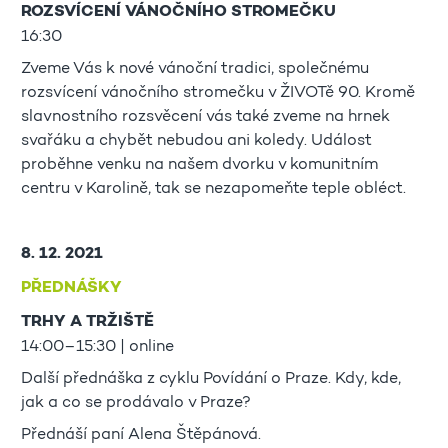
ROZSVÍCENÍ VÁNOČNÍHO STROMEČKU
16:30
Zveme Vás k nové vánoční tradici, společnému
rozsvícení vánočního stromečku v ŽIVOTě 90. Kromě
slavnostního rozsvěcení vás také zveme na hrnek
svařáku a chybět nebudou ani koledy. Událost
proběhne venku na našem dvorku v komunitním
centru v Karolině, tak se nezapomeňte teple obléct.
8. 12. 2021
PŘEDNÁŠKY
TRHY A TRŽIŠTĚ
14:00–15:30 | online
Další přednáška z cyklu Povídání o Praze. Kdy, kde,
jak a co se prodávalo v Praze?
Přednáší paní Alena Štěpánová.