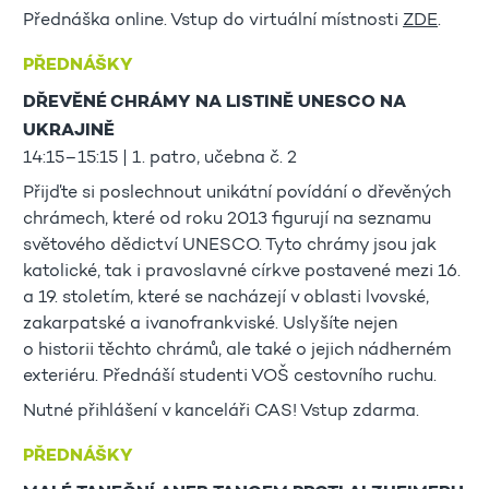
Přednáška online. Vstup do virtuální místnosti
ZDE
.
PŘEDNÁŠKY
DŘEVĚNÉ CHRÁMY NA LISTINĚ UNESCO NA
UKRAJINĚ
14:15–15:15 | 1. patro, učebna č. 2
Přijďte si poslechnout unikátní povídání o dřevěných
chrámech, které od roku 2013 figurují na seznamu
světového dědictví UNESCO. Tyto chrámy jsou jak
katolické, tak i pravoslavné církve postavené mezi 16.
a 19. stoletím, které se nacházejí v oblasti lvovské,
zakarpatské a ivanofrankviské. Uslyšíte nejen
o historii těchto chrámů, ale také o jejich nádherném
exteriéru. Přednáší studenti VOŠ cestovního ruchu.
Nutné přihlášení v kanceláři CAS! Vstup zdarma.
PŘEDNÁŠKY